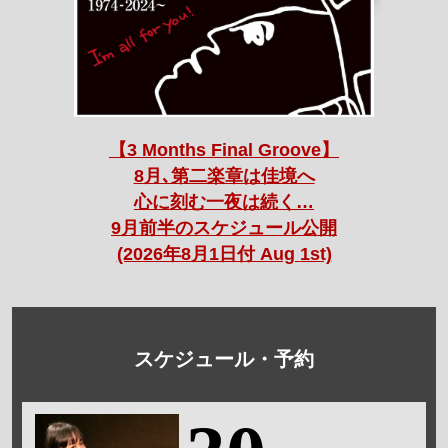
【3 Months Final Groove】
8月､第二楽章は佳境へ
心に刻む一夜は続く…
9月前半のスケジュール公開
(2026年8月1日付 Aug 1st)
スケジュール・予約