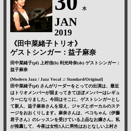
30
水
JAN
2019
《田中菜緒子トリオ》
ゲストシンガー：益子麻奈
田中菜緒子(pf) 上村信(b) 利光玲奈(ds) ゲストシンガー：
益子麻奈
[Modern Jazz / Jazz Vocal ♫ Standard/Original]
田中菜緒子(pf) さんがリーダーをとっての出演は、最近
はトリオメンバーが固まってきてほぼメンバーはレギュ
ラーになりました。今回はそこに、ゲストシンガーとし
て新人、益子麻奈さんを迎え、ジャズとボーカルのステ
ージをおおくりします。麻奈さんは、ペコちゃん（伊藤
君子さん）のレッスンを受けている上品なお嬢さん。私
が推薦して、今夜は女性3人に男性はおとなしい上村さ