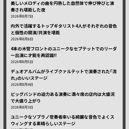
美しいメロディの曲を円熟した自然体で伸び伸びと演
奏され堪能した夜
2026年8月7日
内外で活躍するトップギタリスト4人がそれぞれの音色
と個性の競演/共演を堪能
2026年8月6日
4本の木管フロントのユニークなセプテットでのリーダ
ー出演に才能を再認識!!
2026年8月5日
デュオアルバムがライブクァルテットで演奏された｢流
れ｣のいいステージ
2026年8月4日
ビッグバンドの迫力ある演奏に満々席の店内は大盛況
で大盛り上がり
2026年8月3日
ユニークなソプラノ管奏者率いる綺麗な音色でよくス
ウィングする素晴らしいステージ