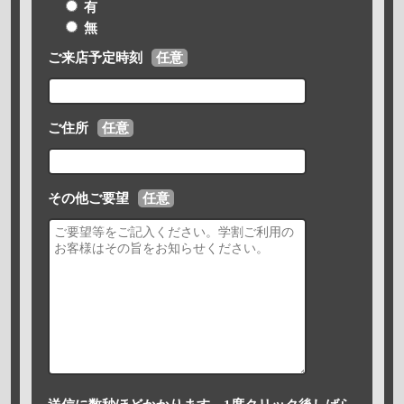
有
無
ご来店予定時刻
任意
ご住所
任意
その他ご要望
任意