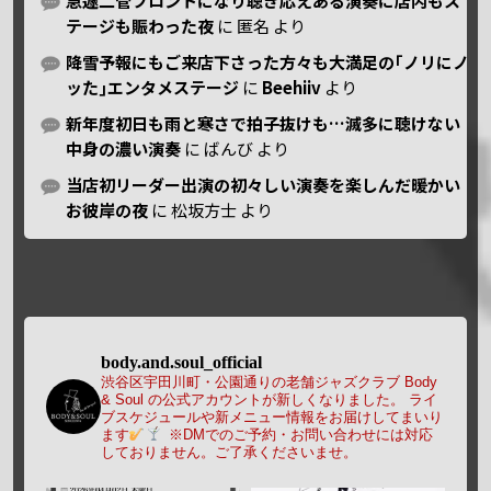
急遽二管フロントになり聴き応えある演奏に店内もス
テージも賑わった夜
に
匿名
より
降雪予報にもご来店下さった方々も大満足の｢ノリにノ
ッた｣エンタメステージ
に
Beehiiv
より
新年度初日も雨と寒さで拍子抜けも…滅多に聴けない
中身の濃い演奏
に
ばんび
より
当店初リーダー出演の初々しい演奏を楽しんだ暖かい
お彼岸の夜
に
松坂方士
より
body.and.soul_official
渋谷区宇田川町・公園通りの老舗ジャズクラブ Body
& Soul の公式アカウントが新しくなりました。
ライ
ブスケジュールや新メニュー情報をお届けしてまいり
ます
※DMでのご予約・お問い合わせには対応
しておりません。ご了承くださいませ。