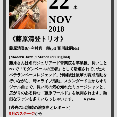
22
木
NOV
2018
《藤原清登トリオ》
藤原清登(b) 今村真一朗(pf) 富川政嗣(ds)
[Modern Jazz ♫ Standard/Original]
藤原さんは名門ジュリアード音楽院を卒業後、長いこと
NYで「モダンベースの王者」として活躍されていた大
ベテランベースレジェンド。帰国後は後輩の育成活動を
行いながら、時々ライブ活動。スタンダード曲からオリ
ジナル曲まで、長い間の気心知れたミュージシャンと、
広がりのある粋な「藤原ワールド」を展開されます。熱
烈なファンも多くいらっしゃいます。 Kyoko
[過去の出演時の演奏曲とレポート]
5月のステージ
から