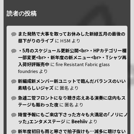
読者の投稿
また発熱で大事を取ってお休みした新緑五月の最後の
昼下がりのライブ
に
HSM
より
・5月のスケジュール更新公開<br>・HPカテゴリー欄
一部変更<br>・新年度の新メニュー<br>・Tシャツ再
入荷好評販売中
に
fire Resistant Fabric glass
foundries
より
新編成新メンバー新ユニットで臨んだバランスのいい
素晴らしいジャズ
に
匿名
より
急遽二管フロントになり聴き応えある演奏に店内もス
テージも賑わった夜
に
匿名
より
降雪予報にもご来店下さった方々も大満足の｢ノリにノ
ッた｣エンタメステージ
に
Beehiiv
より
新年度初日も雨と寒さで拍子抜けも…滅多に聴けない