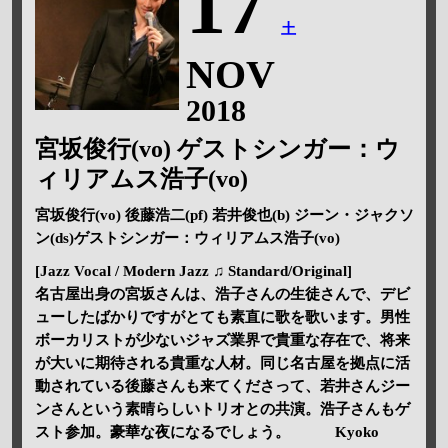
17
土
NOV
2018
宮坂俊行(vo) ゲストシンガー：ウ
ィリアムス浩子(vo)
宮坂俊行(vo) 後藤浩二(pf) 若井俊也(b) ジーン・ジャクソ
ン(ds)ゲストシンガー：ウィリアムス浩子(vo)
[Jazz Vocal / Modern Jazz ♫ Standard/Original]
名古屋出身の宮坂さんは、浩子さんの生徒さんで、デビ
ューしたばかりですがとても素直に歌を歌います。男性
ボーカリストが少ないジャズ業界で貴重な存在で、将来
が大いに期待される貴重な人材。同じ名古屋を拠点に活
動されている後藤さんも来てくださって、若井さんジー
ンさんという素晴らしいトリオとの共演。浩子さんもゲ
スト参加。豪華な夜になるでしょう。 Kyoko