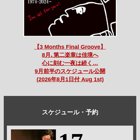
【3 Months Final Groove】
8月､第二楽章は佳境へ
心に刻む一夜は続く…
9月前半のスケジュール公開
(2026年8月1日付 Aug 1st)
スケジュール・予約