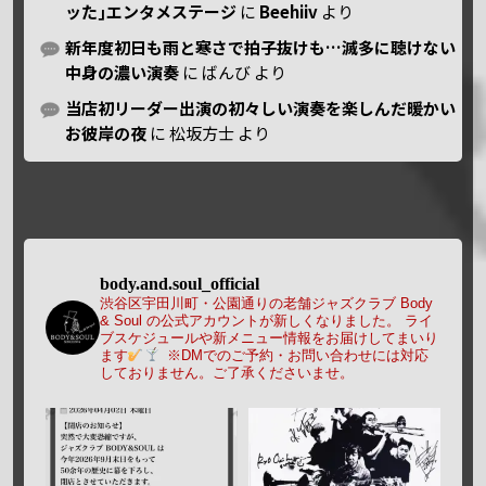
ッた｣エンタメステージ
に
Beehiiv
より
新年度初日も雨と寒さで拍子抜けも…滅多に聴けない
中身の濃い演奏
に
ばんび
より
当店初リーダー出演の初々しい演奏を楽しんだ暖かい
お彼岸の夜
に
松坂方士
より
body.and.soul_official
渋谷区宇田川町・公園通りの老舗ジャズクラブ Body
& Soul の公式アカウントが新しくなりました。
ライ
ブスケジュールや新メニュー情報をお届けしてまいり
ます
※DMでのご予約・お問い合わせには対応
しておりません。ご了承くださいませ。