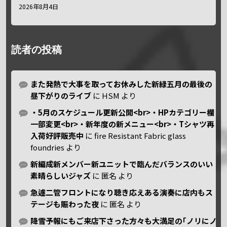
2026年8月4日
読者の投稿
また発熱で大事を取ってお休みした新緑五月の最後の
昼下がりのライブ
に
HSM
より
・5月のスケジュール更新公開<br>・HPカテゴリー欄
一部変更<br>・新年度の新メニュー<br>・Tシャツ再
入荷好評販売中
に
fire Resistant Fabric glass
foundries
より
新編成新メンバー新ユニットで臨んだバランスのいい
素晴らしいジャズ
に
匿名
より
急遽二管フロントになり聴き応えある演奏に店内もス
テージも賑わった夜
に
匿名
より
降雪予報にもご来店下さった方々も大満足の｢ノリにノ