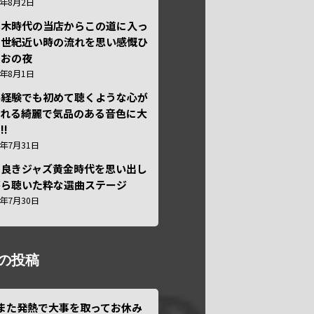
6年8月2日
本木時代の当店からこの道に入っ
半世紀近い時の流れを思い感慨ひ
しおの夜
6年8月1日
い経験でも初めて聴くような心が
われる綺麗で気品のある音色に大
!!
6年7月31日
き良きジャズ黄金時代を思い出し
がら聴いた粋な選曲ステージ
6年7月30日
の投稿
また発熱で大事を取ってお休み