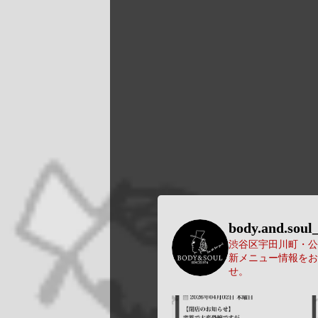
body.and.soul_
渋谷区宇田川町・公園
新メニュー情報をお
せ。