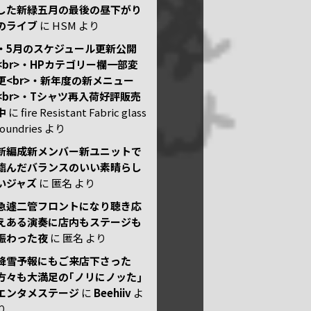
した新緑五月の最後の昼下がり
のライブ
に
HSM
より
・5月のスケジュール更新公開
<br>・HPカテゴリー欄一部変
更<br>・新年度の新メニュー
<br>・Tシャツ再入荷好評販売
中
に
fire Resistant Fabric glass
foundries
より
新編成新メンバー新ユニットで
臨んだバランスのいい素晴らし
いジャズ
に
匿名
より
急遽二管フロントになり聴き応
えある演奏に店内もステージも
賑わった夜
に
匿名
より
降雪予報にもご来店下さった
方々も大満足の｢ノリにノッた｣
エンタメステージ
に
Beehiiv
よ
り