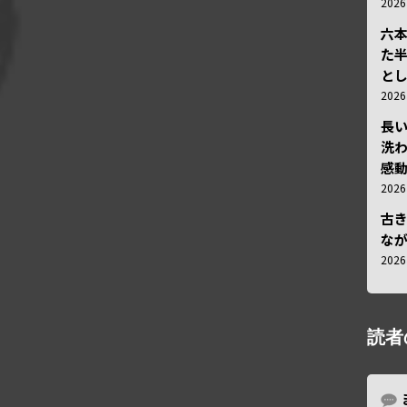
202
六
た
と
202
長
洗
感動
202
古
な
202
読者