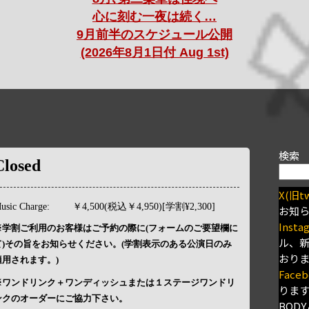
心に刻む一夜は続く…
9月前半のスケジュール公開
(2026年8月1日付 Aug 1st)
検索
Closed
X(旧tw
usic Charge:
￥4,500(税込￥4,950)[学割¥2,300]
お知
Insta
※学割ご利用のお客様はご予約の際に(フォームのご要望欄に
ル、
て)その旨をお知らせください。(学割表示のある公演日のみ
おり
適用されます。)
Faceb
※ワンドリンク＋ワンディッシュまたは１ステージワンドリ
りま
ンクのオーダーにご協力下さい。
BODY