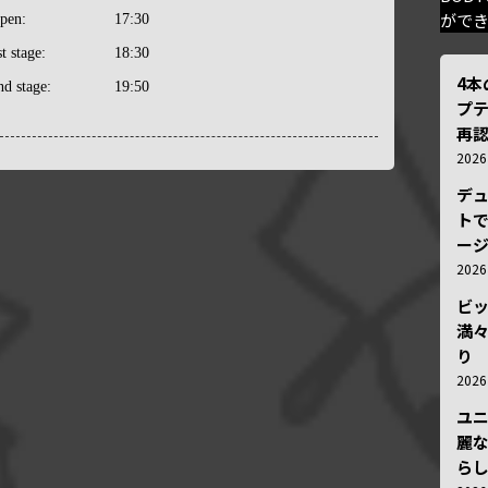
がで
pen:
17:30
st stage:
18:30
4
nd stage:
19:50
プ
再認
202
デ
トで
ー
202
ビ
満
り
202
ユ
麗
ら