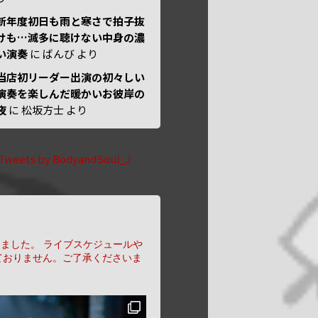
新年度初日も雨と寒さで拍子抜
けも…滅多に聴けない中身の濃
い演奏
に
ばんび
より
当店初リーダー出演の初々しい
演奏を楽しんだ暖かいお彼岸の
夜
に
松坂方士
より
Tweets by BodyandSoul_J
りました。
ライブスケジュールや
ておりません。ご了承くださいま