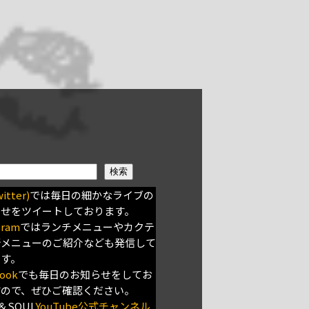
検索
itter)
では毎日の細かなライブの
らせをツイートしております。
gram
ではランチメニューやカクテ
新メニューのご紹介なども発信して
ます。
ook
でも毎日のお知らせをしてお
すので、ぜひご確認ください。
＆SOUL
YouTube公式チャンネル