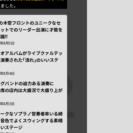
きました。
本の木管フロントのユニークなセ
テットでのリーダー出演に才能を
識!!
6年8月5日
ュオアルバムがライブクァルテッ
演奏された｢流れ｣のいいステ
ジ
6年8月4日
ッグバンドの迫力ある演奏に
々席の店内は大盛況で大盛り上が
6年8月3日
ニークなソプラノ管奏者率いる綺
な音色でよくスウィングする素晴
しいステージ