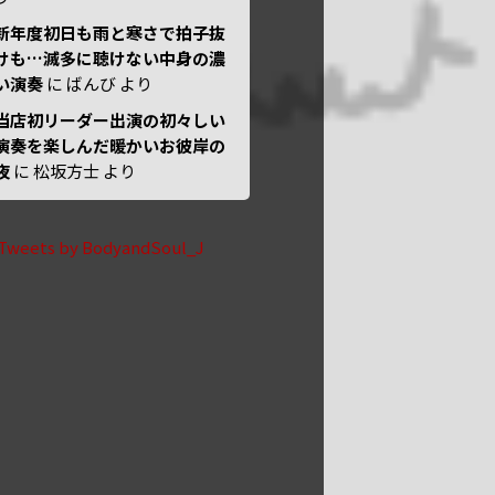
新年度初日も雨と寒さで拍子抜
けも…滅多に聴けない中身の濃
い演奏
に
ばんび
より
当店初リーダー出演の初々しい
演奏を楽しんだ暖かいお彼岸の
夜
に
松坂方士
より
Tweets by BodyandSoul_J