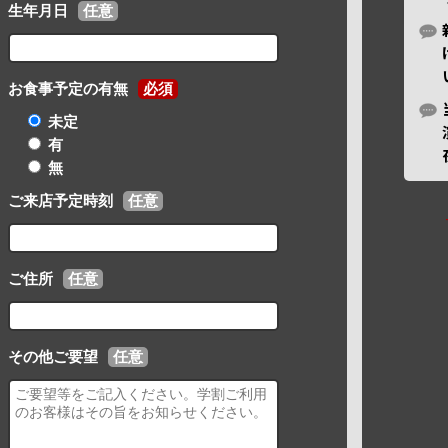
生年月日
任意
お食事予定の有無
必須
未定
有
無
ご来店予定時刻
任意
ご住所
任意
その他ご要望
任意