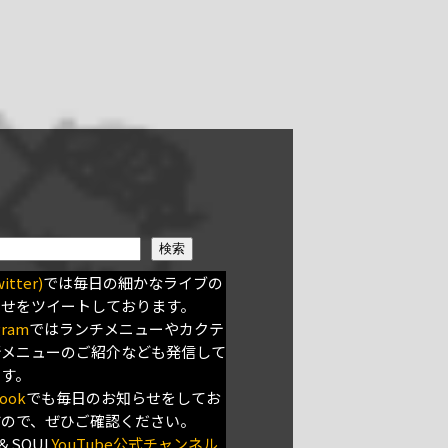
検索
itter)
では毎日の細かなライブの
らせをツイートしております。
gram
ではランチメニューやカクテ
新メニューのご紹介なども発信して
ます。
ook
でも毎日のお知らせをしてお
すので、ぜひご確認ください。
＆SOUL
YouTube公式チャンネル