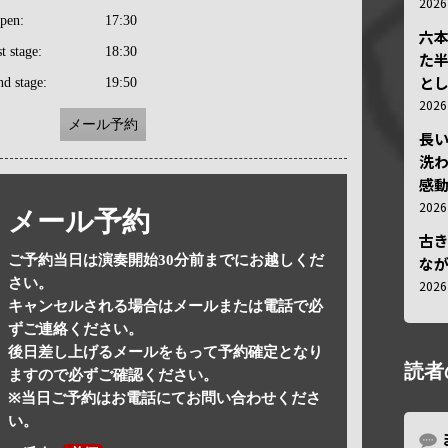
202
pen:
17:30
六
st stage:
18:30
た
と
nd stage:
19:50
202
メール予約
長
洗
感動
202
メール予約
古
ご予約当日は演奏開始30分前までにお越しくだ
な
さい。
202
キャンセルされる場合はメールまたは電話で必
ずご連絡ください。
後日差し上げるメールをもって予約確定となり
読者
ますので必ずご確認ください。
※当日ご予約はお電話にてお問い合わせくださ
い。