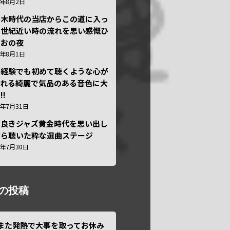
6年8月2日
本木時代の当店からこの道に入っ
半世紀近い時の流れを思い感慨ひ
しおの夜
6年8月1日
い経験でも初めて聴くような心が
われる綺麗で気品のある音色に大
!!
6年7月31日
き良きジャズ黄金時代を思い出し
がら聴いた粋な選曲ステージ
6年7月30日
の投稿
また発熱で大事を取ってお休み