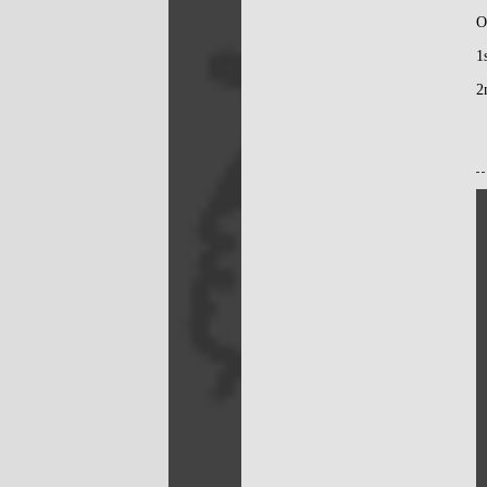
O
1
2