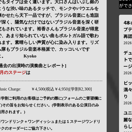
でもタイプは全く違います。大口さんはいぶし銀の
がで
ような渋い味のあるタッチで、モンクやパウエルを
弾かせたら天下一品ですが、ブラジル音楽にも造詣
4
が深く、陽気なだけではないブラジル音楽を深く研
プ
究もされています。裕香さんもブラジル音楽が得意
再認
で、あまり知られていない曲もポルトガル語で歌わ
れます。素晴らしい声質が心に染み入ります。リズ
202
ム隊もブラジル音楽本格派で、カッコいいです
デ
よ。 Kyoko
トで
ー
[過去の出演時の演奏曲とレポート]
3月のステージ
は
202
ビ
満
usic Charge:
￥4,500(税込￥4,950)[学割¥2,300]
り
※学割ご利用のお客様はご予約の際に(フォームのご要望欄に
202
て)その旨をお知らせください。(学割表示のある公演日のみ
適用されます。)
ユ
麗
※ワンドリンク＋ワンディッシュまたは１ステージワンドリ
ら
ンクのオーダーにご協力下さい。