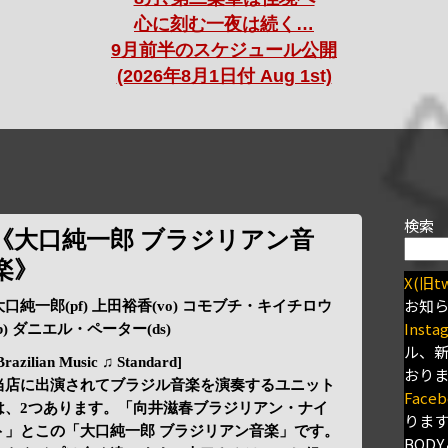
心に刻む一夜は続く…
9月前半のスケジュール公開
(2026年8月1日付 Aug 1st)
検索
《大口純一郎 ブラジリアン音
楽》
X(旧tw
お知
大口純一郎(pf) 上田裕香(vo) コモブチ・キイチロウ
Insta
(b) ダニエル・ペーター(ds)
ル、
Brazilian Music ♫ Standard]
おり
当店に出演されてブラジル音楽を演奏するユニット
Faceb
は、2つあります。「向井滋春ブラジリアン・ナイ
りま
ト」とこの「大口純一郎 ブラジリアン音楽」です。
BODY