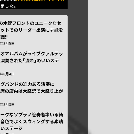
きました。
本の木管フロントのユニークなセ
テットでのリーダー出演に才能を
識!!
6年8月5日
ュオアルバムがライブクァルテッ
演奏された｢流れ｣のいいステ
ジ
6年8月4日
ッグバンドの迫力ある演奏に
々席の店内は大盛況で大盛り上が
6年8月3日
ニークなソプラノ管奏者率いる綺
な音色でよくスウィングする素晴
しいステージ