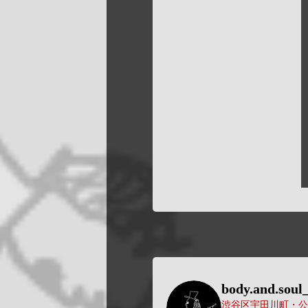
body.and.soul_
渋谷区宇田川町・公園