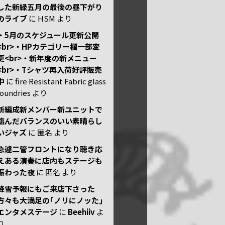
した新緑五月の最後の昼下がり
のライブ
に
HSM
より
・5月のスケジュール更新公開
<br>・HPカテゴリー欄一部変
更<br>・新年度の新メニュー
<br>・Tシャツ再入荷好評販売
中
に
fire Resistant Fabric glass
foundries
より
新編成新メンバー新ユニットで
臨んだバランスのいい素晴らし
いジャズ
に
匿名
より
急遽二管フロントになり聴き応
えある演奏に店内もステージも
賑わった夜
に
匿名
より
降雪予報にもご来店下さった
方々も大満足の｢ノリにノッた｣
エンタメステージ
に
Beehiiv
よ
り