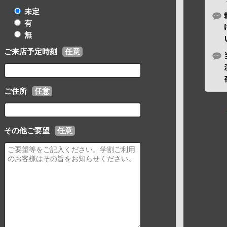
未定
有
無
ご来店予定時刻
任意
ご住所
任意
その他ご要望
任意