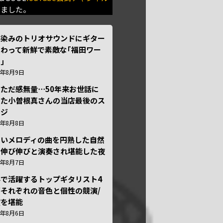
きました。
馴染みのトリオサウンドにギター
わって新鮮で素敵な｢福田ワー
｣
6年8月9日
ただ感無量⋯50年来お世話に
った小曽根真さんの当店最後のス
ージ
6年8月8日
しいメロディの曲を円熟した自然
で伸び伸びと演奏され堪能した夜
6年8月7日
外で活躍するトップギタリスト4
それぞれの音色と個性の競演/
演を堪能
6年8月6日