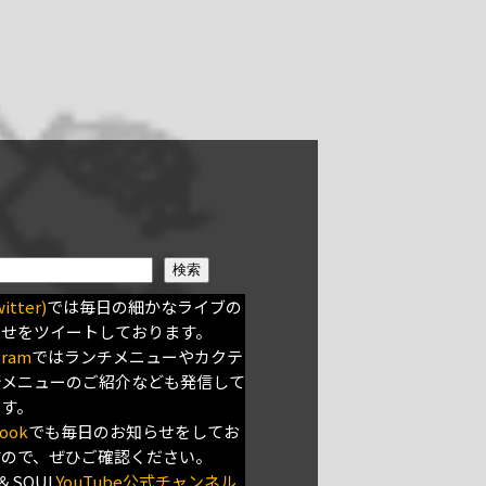
検索
itter)
では毎日の細かなライブの
らせをツイートしております。
gram
ではランチメニューやカクテ
新メニューのご紹介なども発信して
ます。
ook
でも毎日のお知らせをしてお
すので、ぜひご確認ください。
＆SOUL
YouTube公式チャンネル