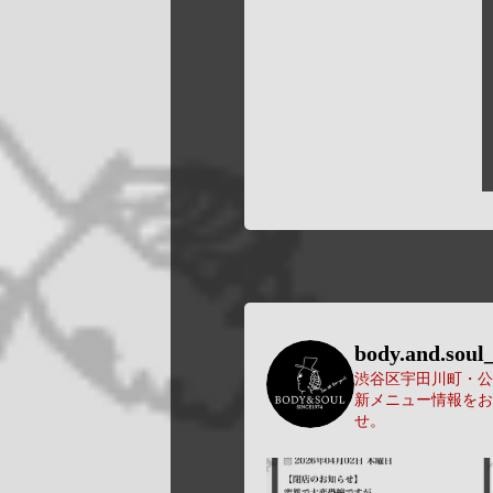
body.and.soul_
渋谷区宇田川町・公園
新メニュー情報をお
せ。