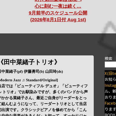
心に刻む一夜は続く…
9月前半のスケジュール公開
(2026年8月1日付 Aug 1st)
検索
《田中菜緒子トリオ》
田中菜緒子(pf) 伊藤勇司(b) 山田玲(ds)
X(旧tw
お知
Modern Jazz ♫ Standard/Original]
Insta
当店では「ビューティフル デュオ」「ビューティフ
ル、
ル トリオ」でお馴染みですが、多くのバンドから声
おり
がかかる菜緒子さん、最近ご自身がリーダーをとっ
Faceb
て組んむようになって、リーダートリオとして当店
りま
初出演です。クラシックピアノを修めてから「こん
BODY
な自由な音楽があるんだ」と知って、すっかりジャ