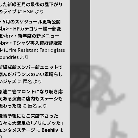
した新緑五月の最後の昼下がり
のライブ
に
HSM
より
・5月のスケジュール更新公開
<br>・HPカテゴリー欄一部変
更<br>・新年度の新メニュー
<br>・Tシャツ再入荷好評販売
中
に
fire Resistant Fabric glass
foundries
より
新編成新メンバー新ユニットで
臨んだバランスのいい素晴らし
いジャズ
に
匿名
より
急遽二管フロントになり聴き応
えある演奏に店内もステージも
賑わった夜
に
匿名
より
降雪予報にもご来店下さった
方々も大満足の｢ノリにノッた｣
エンタメステージ
に
Beehiiv
よ
り