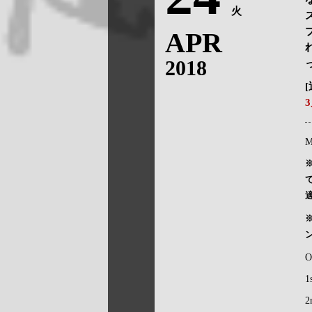
火
APR
2018
M
O
1
2