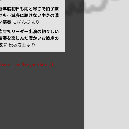
新年度初日も雨と寒さで拍子抜
けも…滅多に聴けない中身の濃
い演奏
に
ばんび
より
当店初リーダー出演の初々しい
演奏を楽しんだ暖かいお彼岸の
夜
に
松坂方士
より
Tweets by BodyandSoul_J