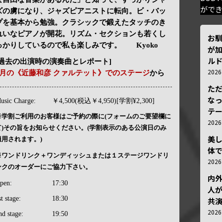
がで
ズの虜になり、ジャズピアニストに転向。ビ・バッ
プを基本から勉強。クラシックで鍛えたタッチのき
れいなピアノが開花。リズム・セクションも若くし
お
っかりしているので私も楽しみです。 Kyoko
が加
ルド
[過去の出演時の演奏曲とレポート]
202
3月の《近藤和彦 クァルテット》でのステージ
から
ただ
な
usic Charge:
￥4,500(税込￥4,950)[学割¥2,300]
テ
※学割ご利用のお客様はご予約の際に(フォームのご要望欄に
202
て)その旨をお知らせください。(学割表示のある公演日のみ
美
適用されます。)
体
※ワンドリンク＋ワンディッシュまたは１ステージワンドリ
202
ンクのオーダーにご協力下さい。
内
pen:
17:30
人が
st stage:
18:30
共
202
nd stage:
19:50