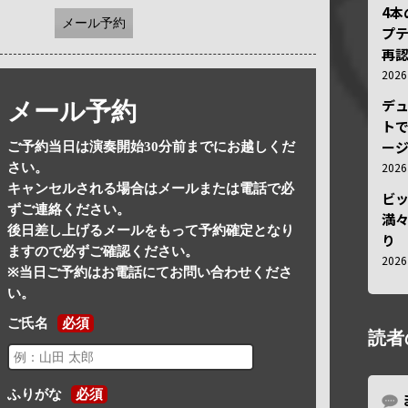
4
メール予約
プ
再認
202
デ
メール予約
トで
ー
ご予約当日は演奏開始30分前までにお越しくだ
202
さい。
キャンセルされる場合はメールまたは電話で必
ビ
ずご連絡ください。
満
後日差し上げるメールをもって予約確定となり
り
ますので必ずご確認ください。
202
※当日ご予約はお電話にてお問い合わせくださ
い。
ご氏名
必須
読者
ふりがな
必須