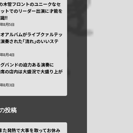
本の木管フロントのユニークなセ
テットでのリーダー出演に才能を
識!!
6年8月5日
ュオアルバムがライブクァルテッ
演奏された｢流れ｣のいいステ
ジ
6年8月4日
ッグバンドの迫力ある演奏に
々席の店内は大盛況で大盛り上が
6年8月3日
の投稿
また発熱で大事を取ってお休み