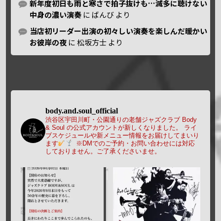
新年度初日も雨と寒さで拍子抜けも…滅多に聴けない
中身の濃い演奏
に
ばんび
より
当店初リーダー出演の初々しい演奏を楽しんだ暖かい
お彼岸の夜
に
松坂方士
より
body.and.soul_official
渋谷区宇田川町・公園通りの老舗ジャズクラブ Body
& Soul の公式アカウントが新しくなりました。
ライ
ブスケジュールや新メニュー情報をお届けしてまいり
ます
※DMでのご予約・お問い合わせには対応
しておりません。ご了承くださいませ。