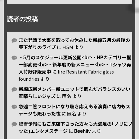
読者の投稿
また発熱で大事を取ってお休みした新緑五月の最後の
昼下がりのライブ
に
HSM
より
・5月のスケジュール更新公開<br>・HPカテゴリー欄
一部変更<br>・新年度の新メニュー<br>・Tシャツ再
入荷好評販売中
に
fire Resistant Fabric glass
foundries
より
新編成新メンバー新ユニットで臨んだバランスのいい
素晴らしいジャズ
に
匿名
より
急遽二管フロントになり聴き応えある演奏に店内もス
テージも賑わった夜
に
匿名
より
降雪予報にもご来店下さった方々も大満足の｢ノリにノ
ッた｣エンタメステージ
に
Beehiiv
より