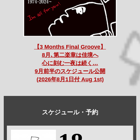
【3 Months Final Groove】
8月､第二楽章は佳境へ
心に刻む一夜は続く…
9月前半のスケジュール公開
(2026年8月1日付 Aug 1st)
スケジュール・予約