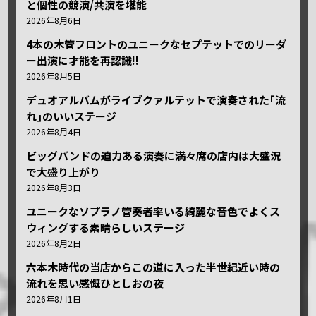
と個性の競演/共演を堪能
2026年8月6日
4本の木管フロントのユニークなセプテットでのリーダ
ー出演に才能を再認識!!
2026年8月5日
デュオアルバムがライブクァルテットで演奏された｢流
れ｣のいいステージ
2026年8月4日
ビッグバンドの迫力ある演奏に満々席の店内は大盛況
で大盛り上がり
2026年8月3日
ユニークなソプラノ管奏者率いる綺麗な音色でよくス
ウィングする素晴らしいステージ
2026年8月2日
六本木時代の当店からこの道に入った半世紀近い時の
流れを思い感慨ひとしおの夜
2026年8月1日