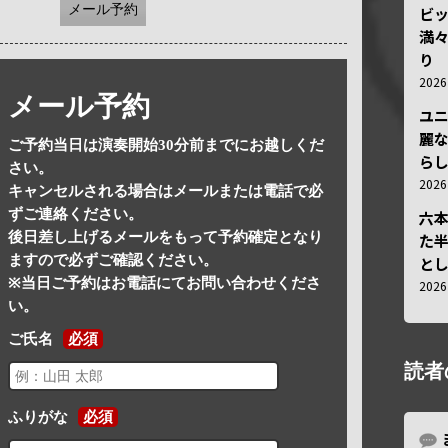
メール予約
ビ
満
り
202
メール予約
ユ
麗
ご予約当日は演奏開始30分前までにお越しくだ
ら
さい。
202
キャンセルされる場合はメールまたは電話で必
ずご連絡ください。
六
後日差し上げるメールをもって予約確定となり
た
ますので必ずご確認ください。
と
※当日ご予約はお電話にてお問い合わせくださ
202
い。
ご氏名
必須
読者
ふりがな
必須