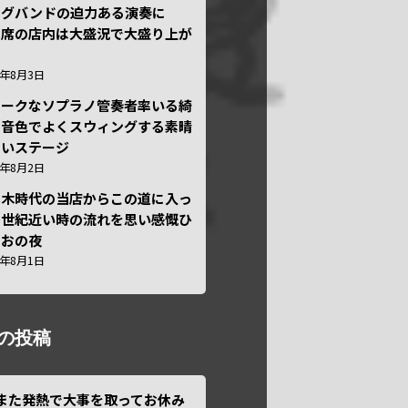
ッグバンドの迫力ある演奏に
々席の店内は大盛況で大盛り上が
6年8月3日
ニークなソプラノ管奏者率いる綺
な音色でよくスウィングする素晴
しいステージ
6年8月2日
本木時代の当店からこの道に入っ
半世紀近い時の流れを思い感慨ひ
しおの夜
6年8月1日
の投稿
また発熱で大事を取ってお休み