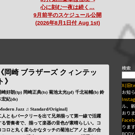
心に刻む一夜は続く…
9月前半のスケジュール公開
(2026年8月1日付 Aug 1st)
検索
《岡崎 ブラザーズ クィンテッ
ト》
X(旧tw
お知
崎好朗(tp) 岡崎正典(ts) 菊池太光(pf) 千北祐輔(b) 鈴
Insta
宏紀(ds)
ル、
Modern Jazz ♫ Standard/Original]
おり
二人ともバークリーを出て兄弟揃って第一線で活躍
Faceb
する管奏者で、揃って楽器の音色が素晴らしい。コ
りま
ロコロと丸く柔らかなタッチの菊池ピアノと息の合
BODY