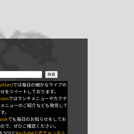
検索
itter)
では毎日の細かなライブの
らせをツイートしております。
gram
ではランチメニューやカクテ
新メニューのご紹介なども発信して
ます。
ook
でも毎日のお知らせをしてお
すので、ぜひご確認ください。
＆SOUL
YouTube公式チャンネル