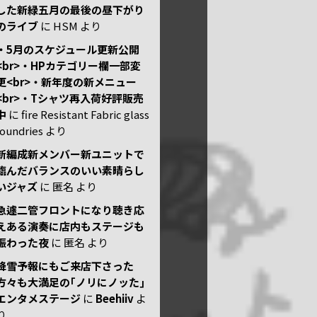
した新緑五月の最後の昼下がり
のライブ
に
HSM
より
・5月のスケジュール更新公開
<br>・HPカテゴリー欄一部変
更<br>・新年度の新メニュー
<br>・Tシャツ再入荷好評販売
中
に
fire Resistant Fabric glass
foundries
より
新編成新メンバー新ユニットで
臨んだバランスのいい素晴らし
いジャズ
に
匿名
より
急遽二管フロントになり聴き応
えある演奏に店内もステージも
賑わった夜
に
匿名
より
降雪予報にもご来店下さった
方々も大満足の｢ノリにノッた｣
エンタメステージ
に
Beehiiv
よ
り