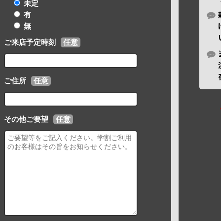
未定
有
無
ご来店予定時刻
任意
ご住所
任意
その他ご要望
任意