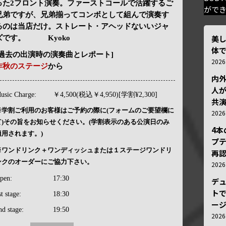
った2フロント演奏。ファーストコールで活躍するご
がで
兄弟ですが、兄弟揃ってコンボとして組んで演奏す
るのは当店だけ。ストレート・アヘッドないいジャ
美
ズです。 Kyoko
体
[過去の出演時の演奏曲とレポート]
202
昨秋のステージ
から
内
人が
usic Charge:
￥4,500(税込￥4,950)[学割¥2,300]
共
※学割ご利用のお客様はご予約の際に(フォームのご要望欄に
202
て)その旨をお知らせください。(学割表示のある公演日のみ
4
適用されます。)
プ
※ワンドリンク＋ワンディッシュまたは１ステージワンドリ
再認
ンクのオーダーにご協力下さい。
202
pen:
17:30
デ
トで
st stage:
18:30
ー
nd stage:
19:50
202