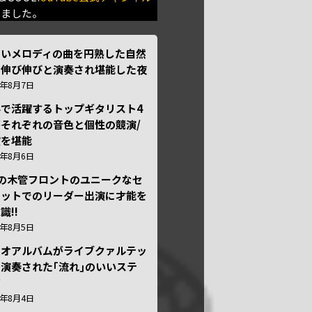
きました。
しいメロディの曲を円熟した自然
で伸び伸びと演奏され堪能した夜
6年8月7日
外で活躍するトップギタリスト4
それぞれの音色と個性の競演/
演を堪能
6年8月6日
本の木管フロントのユニークなセ
テットでのリーダー出演に才能を
識!!
6年8月5日
ュオアルバムがライブクァルテッ
演奏された｢流れ｣のいいステ
ジ
6年8月4日