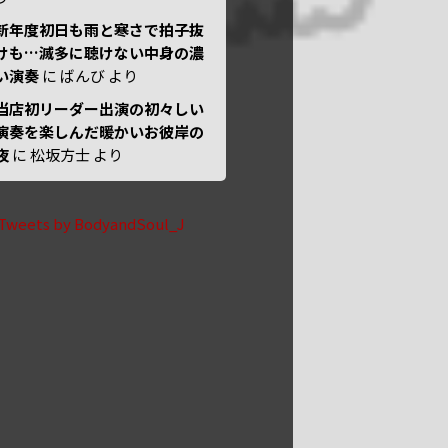
新年度初日も雨と寒さで拍子抜
けも…滅多に聴けない中身の濃
い演奏
に
ばんび
より
当店初リーダー出演の初々しい
演奏を楽しんだ暖かいお彼岸の
夜
に
松坂方士
より
Tweets by BodyandSoul_J