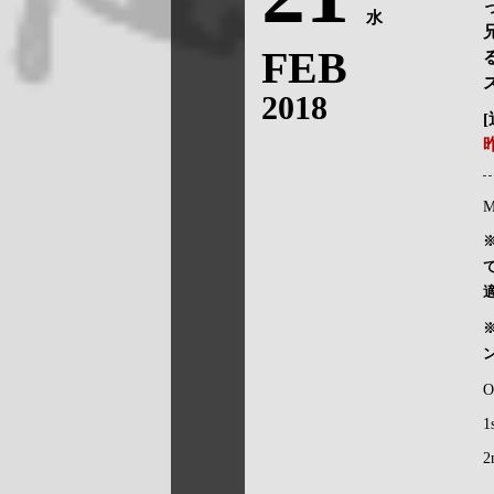
水
FEB
2018
M
O
1
2