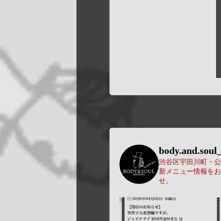
body.and.soul_
渋谷区宇田川町・公園
新メニュー情報をお
せ。