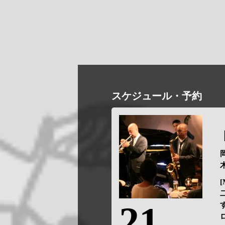
スケジュール・予約
岡
木
[
21