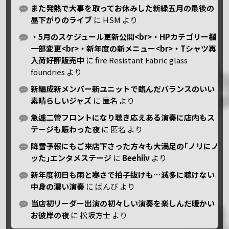
また発熱で大事を取ってお休みした新緑五月の最後の
昼下がりのライブ
に
HSM
より
・5月のスケジュール更新公開<br>・HPカテゴリー欄
一部変更<br>・新年度の新メニュー<br>・Tシャツ再
入荷好評販売中
に
fire Resistant Fabric glass
foundries
より
新編成新メンバー新ユニットで臨んだバランスのいい
素晴らしいジャズ
に
匿名
より
急遽二管フロントになり聴き応えある演奏に店内もス
テージも賑わった夜
に
匿名
より
降雪予報にもご来店下さった方々も大満足の｢ノリにノ
ッた｣エンタメステージ
に
Beehiiv
より
新年度初日も雨と寒さで拍子抜けも…滅多に聴けない
中身の濃い演奏
に
ばんび
より
当店初リーダー出演の初々しい演奏を楽しんだ暖かい
お彼岸の夜
に
松坂方士
より