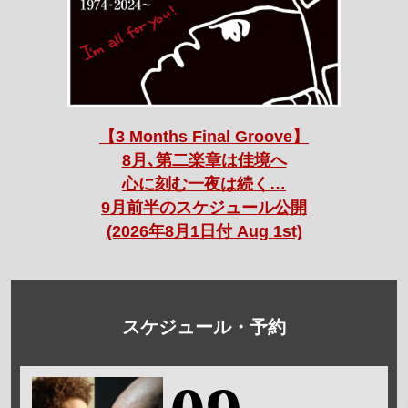
【3 Months Final Groove】
8月､第二楽章は佳境へ
心に刻む一夜は続く…
9月前半のスケジュール公開
(2026年8月1日付 Aug 1st)
スケジュール・予約