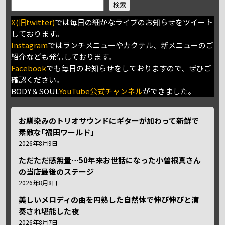
検索
X(旧twitter)
では毎日の細かなライブのお知らせをツイート
しております。
Instagram
ではランチメニューやカクテル、新メニューのご
紹介なども発信しております。
Facebook
でも毎日のお知らせをしておりますので、ぜひご
確認ください。
BODY＆SOUL
YouTube公式チャンネル
ができました。
お馴染みのトリオサウンドにギターが加わって新鮮で
素敵な｢福田ワールド｣
2026年8月9日
ただただ感無量⋯50年来お世話になった小曽根真さん
の当店最後のステージ
2026年8月8日
美しいメロディの曲を円熟した自然体で伸び伸びと演
奏され堪能した夜
2026年8月7日