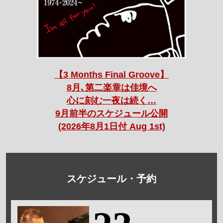
【3 Months Final Groove】
8月､第二楽章は佳境へ
心に刻む一夜は続く…
9月前半のスケジュール公開
(2026年8月1日付 Aug 1st)
スケジュール・予約