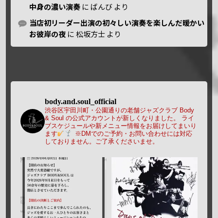
中身の濃い演奏
に
ばんび
より
当店初リーダー出演の初々しい演奏を楽しんだ暖かい
お彼岸の夜
に
松坂方士
より
body.and.soul_official
渋谷区宇田川町・公園通りの老舗ジャズクラブ Body
& Soul の公式アカウントが新しくなりました。
ライ
ブスケジュールや新メニュー情報をお届けしてまいり
ます
※DMでのご予約・お問い合わせには対応
しておりません。ご了承くださいませ。