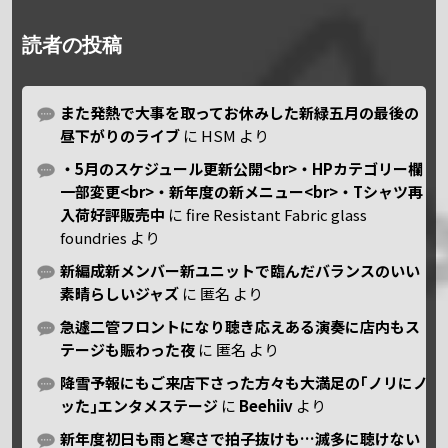
読者の投稿
また発熱で大事を取ってお休みした新緑五月の最後の
昼下がりのライブ
に
HSM
より
・5月のスケジュール更新公開<br>・HPカテゴリー欄
一部変更<br>・新年度の新メニュー<br>・Tシャツ再
入荷好評販売中
に
fire Resistant Fabric glass
foundries
より
新編成新メンバー新ユニットで臨んだバランスのいい
素晴らしいジャズ
に
匿名
より
急遽二管フロントになり聴き応えある演奏に店内もス
テージも賑わった夜
に
匿名
より
降雪予報にもご来店下さった方々も大満足の｢ノリにノ
ッた｣エンタメステージ
に
Beehiiv
より
新年度初日も雨と寒さで拍子抜けも…滅多に聴けない