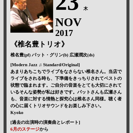
23
木
NOV
2017
《椎名豊トリオ》
椎名豊(pf) パット・グリン(b) 広瀬潤次(ds)
[Modern Jazz ♫ Standard/Original]
あまりあちこちでライブをなさらない椎名さん。当店で
ライブをされる時も、下準備をきっちりされてベストの
状態で臨まれます。ご自分の音楽をとても大切にされて
いるそんな姿勢が私は好きです。パットさんも広瀬さん
も、音楽に対する情熱と探究心は椎名さん同様。聴く者
の心に届くトリオサウンドをお楽しみ下さい。
Kyoko
[過去の出演時の演奏曲とレポート]
6月のステージ
から