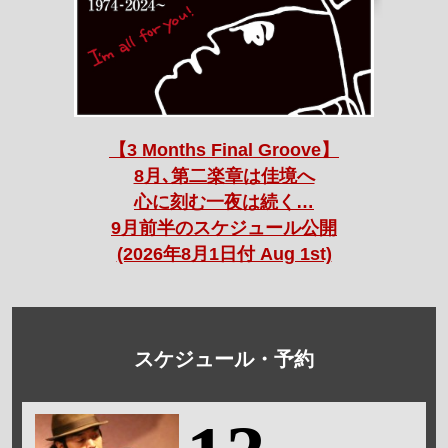
【3 Months Final Groove】
8月､第二楽章は佳境へ
心に刻む一夜は続く…
9月前半のスケジュール公開
(2026年8月1日付 Aug 1st)
スケジュール・予約