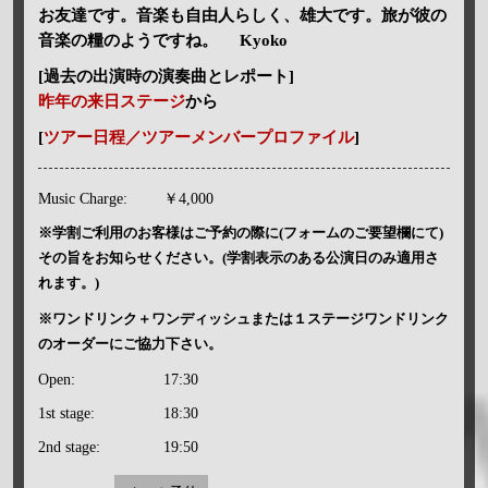
お友達です。音楽も自由人らしく、雄大です。旅が彼の
音楽の糧のようですね。 Kyoko
[過去の出演時の演奏曲とレポート]
昨年の来日ステージ
から
[
ツアー日程／ツアーメンバープロファイル
]
Music Charge:
￥4,000
※学割ご利用のお客様はご予約の際に(フォームのご要望欄にて)
その旨をお知らせください。(学割表示のある公演日のみ適用さ
れます。)
※ワンドリンク＋ワンディッシュまたは１ステージワンドリンク
のオーダーにご協力下さい。
Open:
17:30
1st stage:
18:30
2nd stage:
19:50