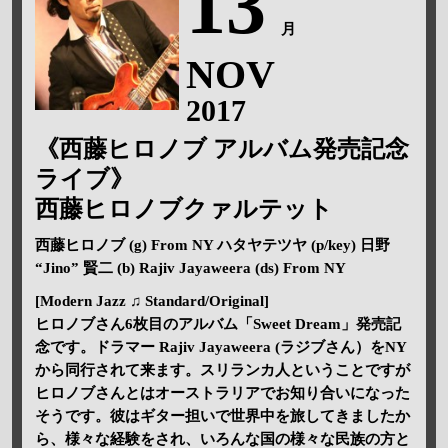
13
月
NOV
2017
《西藤ヒロノブ アルバム発売記念
ライブ》
西藤ヒロノブクァルテット
西藤ヒロノブ (g) From NY ハタヤテツヤ (p/key) 日野
“Jino” 賢二 (b) Rajiv Jayaweera (ds) From NY
[Modern Jazz ♫ Standard/Original]
ヒロノブさん6枚目のアルバム「Sweet Dream」発売記
念です。ドラマー Rajiv Jayaweera (ラジブさん）をNY
から同行されて来ます。スリランカ人ということですが
ヒロノブさんとはオーストラリアでお知り合いになった
そうです。彼はギター担いで世界中を旅してきましたか
ら、様々な経験をされ、いろんな国の様々な民族の方と