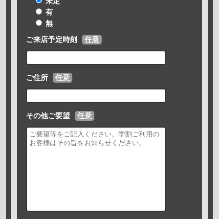
未定
有
無
ご来店予定時刻
任意
ご住所
任意
その他ご要望
任意