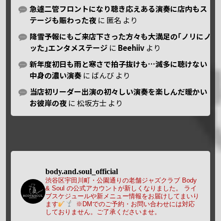
急遽二管フロントになり聴き応えある演奏に店内もス
テージも賑わった夜
に
匿名
より
降雪予報にもご来店下さった方々も大満足の｢ノリにノ
ッた｣エンタメステージ
に
Beehiiv
より
新年度初日も雨と寒さで拍子抜けも…滅多に聴けない
中身の濃い演奏
に
ばんび
より
当店初リーダー出演の初々しい演奏を楽しんだ暖かい
お彼岸の夜
に
松坂方士
より
body.and.soul_official
渋谷区宇田川町・公園通りの老舗ジャズクラブ Body
& Soul の公式アカウントが新しくなりました。
ライ
ブスケジュールや新メニュー情報をお届けしてまいり
ます
※DMでのご予約・お問い合わせには対応
しておりません。ご了承くださいませ。