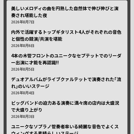
美しいメロディの曲を円熟した自然体で伸び伸びと演
奏され堪能した夜
2026年8月7日
内外で活躍するトップギタリスト4人がそれぞれの音色
と個性の競演/共演を堪能
2026年8月6日
4本の木管フロントのユニークなセプテットでのリーダ
ー出演に才能を再認識!!
2026年8月5日
デュオアルバムがライブクァルテットで演奏された｢流
れ｣のいいステージ
2026年8月4日
ビッグバンドの迫力ある演奏に満々席の店内は大盛況
で大盛り上がり
2026年8月3日
ユニークなソプラノ管奏者率いる綺麗な音色でよくス
ウィングする素晴らしいステージ