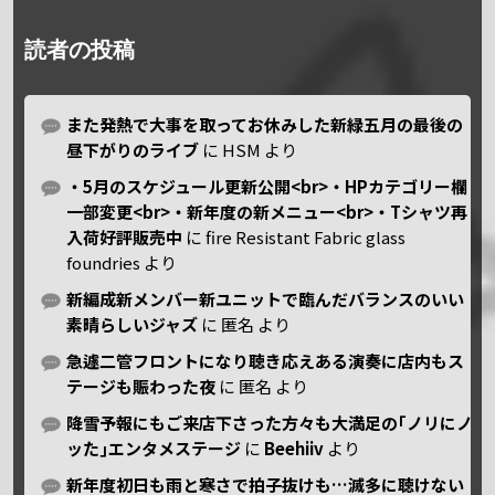
読者の投稿
また発熱で大事を取ってお休みした新緑五月の最後の
昼下がりのライブ
に
HSM
より
・5月のスケジュール更新公開<br>・HPカテゴリー欄
一部変更<br>・新年度の新メニュー<br>・Tシャツ再
入荷好評販売中
に
fire Resistant Fabric glass
foundries
より
新編成新メンバー新ユニットで臨んだバランスのいい
素晴らしいジャズ
に
匿名
より
急遽二管フロントになり聴き応えある演奏に店内もス
テージも賑わった夜
に
匿名
より
降雪予報にもご来店下さった方々も大満足の｢ノリにノ
ッた｣エンタメステージ
に
Beehiiv
より
新年度初日も雨と寒さで拍子抜けも…滅多に聴けない