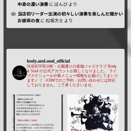
中身の濃い演奏
に
ばんび
より
当店初リーダー出演の初々しい演奏を楽しんだ暖かい
お彼岸の夜
に
松坂方士
より
body.and.soul_official
渋谷区宇田川町・公園通りの老舗ジャズクラブ Body
& Soul の公式アカウントが新しくなりました。
ライ
ブスケジュールや新メニュー情報をお届けしてまいり
ます
※DMでのご予約・お問い合わせには対応
しておりません。ご了承くださいませ。