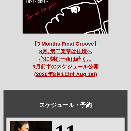
【3 Months Final Groove】
8月､第二楽章は佳境へ
心に刻む一夜は続く…
9月前半のスケジュール公開
(2026年8月1日付 Aug 1st)
スケジュール・予約