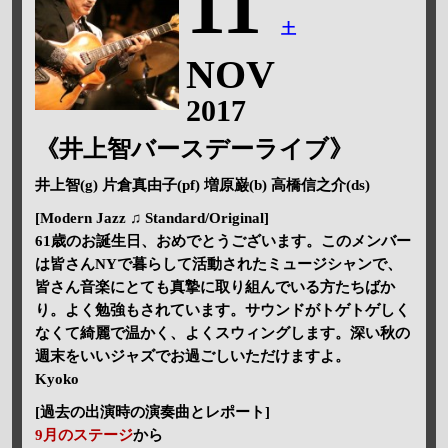
11
土
NOV
2017
《井上智バースデーライブ》
井上智(g) 片倉真由子(pf) 増原巌(b) 高橋信之介(ds)
[Modern Jazz ♫ Standard/Original]
61歳のお誕生日、おめでとうございます。このメンバー
は皆さんNYで暮らして活動されたミュージシャンで、
皆さん音楽にとても真摯に取り組んでいる方たちばか
り。よく勉強もされています。サウンドがトゲトゲしく
なくて綺麗で温かく、よくスウィングします。深い秋の
週末をいいジャズでお過ごしいただけますよ。
Kyoko
[過去の出演時の演奏曲とレポート]
9月のステージ
から