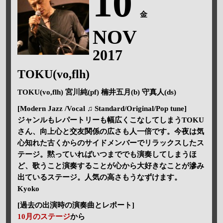
10
金
NOV
2017
TOKU(vo,flh)
TOKU(vo,flh) 宮川純(pf) 楠井五月(b) 守真人(ds)
[Modern Jazz /Vocal ♫ Standard/Original/Pop tune]
ジャンルもレパートリーも幅広くこなしてしまうTOKU
さん、向上心と交友関係の広さも人一倍です。今夜は気
心知れた古くからのサイドメンバーでリラックスしたス
テージ。黙っていればいつまででも演奏してしまうほ
ど、歌うこと演奏することが心から大好きなことが滲み
出ているステージ。人気の高さもうなずけます。
Kyoko
[過去の出演時の演奏曲とレポート]
10月のステージ
から