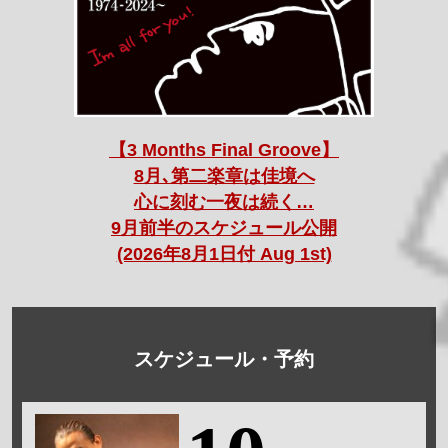
【3 Months Final Groove】
8月､第二楽章は佳境へ
心に刻む一夜は続く…
9月前半のスケジュール公開
(2026年8月1日付 Aug 1st)
スケジュール・予約