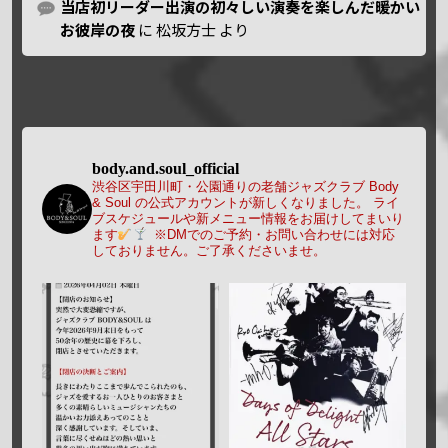
当店初リーダー出演の初々しい演奏を楽しんだ暖かい
お彼岸の夜
に
松坂方士
より
body.and.soul_official
渋谷区宇田川町・公園通りの老舗ジャズクラブ Body
& Soul の公式アカウントが新しくなりました。
ライ
ブスケジュールや新メニュー情報をお届けしてまいり
ます
※DMでのご予約・お問い合わせには対応
しておりません。ご了承くださいませ。