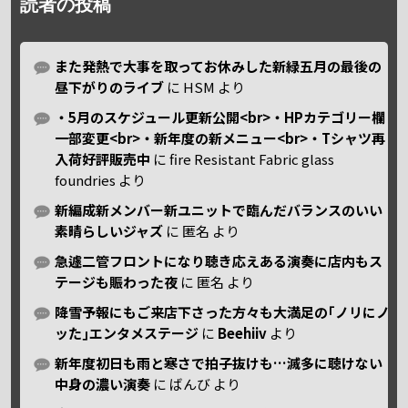
読者の投稿
また発熱で大事を取ってお休みした新緑五月の最後の
昼下がりのライブ
に
HSM
より
・5月のスケジュール更新公開<br>・HPカテゴリー欄
一部変更<br>・新年度の新メニュー<br>・Tシャツ再
入荷好評販売中
に
fire Resistant Fabric glass
foundries
より
新編成新メンバー新ユニットで臨んだバランスのいい
素晴らしいジャズ
に
匿名
より
急遽二管フロントになり聴き応えある演奏に店内もス
テージも賑わった夜
に
匿名
より
降雪予報にもご来店下さった方々も大満足の｢ノリにノ
ッた｣エンタメステージ
に
Beehiiv
より
新年度初日も雨と寒さで拍子抜けも…滅多に聴けない
中身の濃い演奏
に
ばんび
より