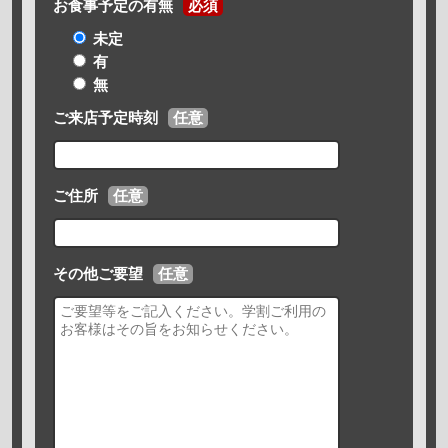
お食事予定の有無
必須
未定
有
無
ご来店予定時刻
任意
ご住所
任意
その他ご要望
任意