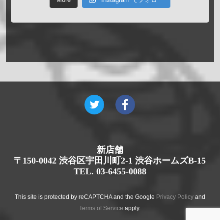
新店舗
〒150-0042 渋谷区宇田川町2-1 渋谷ホームズB-15
TEL. 03-6455-0088
This site is protected by reCAPTCHA and the Google
Privacy Policy
and
Terms of Service
apply.