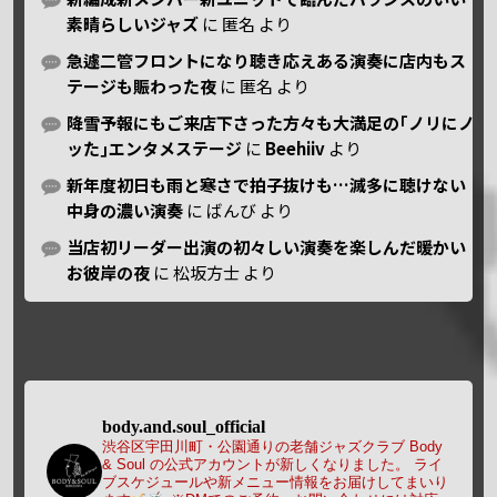
素晴らしいジャズ
に
匿名
より
急遽二管フロントになり聴き応えある演奏に店内もス
テージも賑わった夜
に
匿名
より
降雪予報にもご来店下さった方々も大満足の｢ノリにノ
ッた｣エンタメステージ
に
Beehiiv
より
新年度初日も雨と寒さで拍子抜けも…滅多に聴けない
中身の濃い演奏
に
ばんび
より
当店初リーダー出演の初々しい演奏を楽しんだ暖かい
お彼岸の夜
に
松坂方士
より
body.and.soul_official
渋谷区宇田川町・公園通りの老舗ジャズクラブ Body
& Soul の公式アカウントが新しくなりました。
ライ
ブスケジュールや新メニュー情報をお届けしてまいり