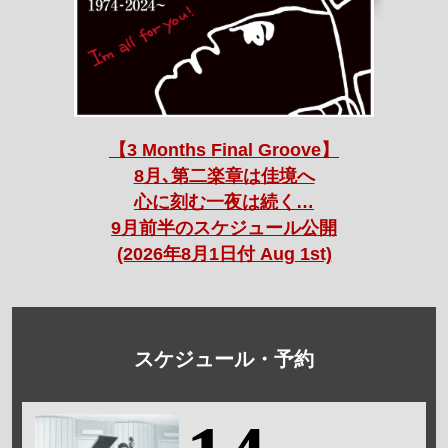
【3 Months Final Groove】
8月､第二楽章は佳境へ
心に刻む一夜は続く…
9月前半のスケジュール公開
(2026年8月1日付 Aug 1st)
スケジュール・予約