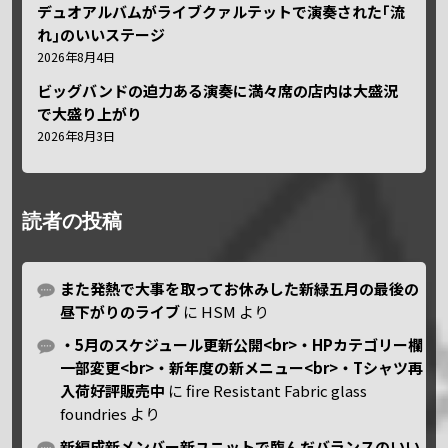
デュオアルバムがライブクァルテットで演奏された｢流
れ｣のいいステージ
2026年8月4日
ビッグバンドの迫力ある演奏に満々席の店内は大盛況
で大盛り上がり
2026年8月3日
読者の投稿
また発熱で大事を取ってお休みした新緑五月の最後の
昼下がりのライブ
に
HSM
より
・5月のスケジュール更新公開<br>・HPカテゴリー欄
一部変更<br>・新年度の新メニュー<br>・Tシャツ再
入荷好評販売中
に
fire Resistant Fabric glass
foundries
より
新編成新メンバー新ユニットで臨んだバランスのいい