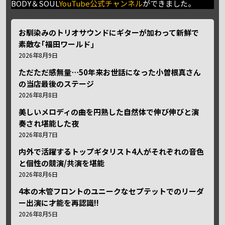
BODY＆SOUL
YouTube公式チャンネル
ができました。
お馴染みのトリオサウンドにギターが加わって新鮮で
素敵な｢福田ワールド｣
2026年8月9日
ただただ感無量⋯50年来お世話になった小曽根真さん
の当店最後のステージ
2026年8月8日
美しいメロディの曲を円熟した自然体で伸び伸びと演
奏され堪能した夜
2026年8月7日
内外で活躍するトップギタリスト4人がそれぞれの音色
と個性の競演/共演を堪能
2026年8月6日
4本の木管フロントのユニークなセプテットでのリーダ
ー出演に才能を再認識!!
2026年8月5日