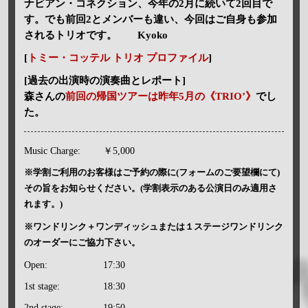
ナビアン・コネクション、今年の2月に続いて2回目で
す。でも前回2とメンバーも違い、今回はご自身も参加
されるトリオです。 Kyoko
[
トミー・コッテル トリオ プロファイル
]
[過去の出演時の演奏曲とレポート]
森さんの
前回の帰国ツアーは昨年5月の《TRIO’》
でし
た。
Music Charge:
￥5,000
※学割ご利用のお客様はご予約の際に(フォームのご要望欄にて)
その旨をお知らせください。(学割表示のある公演日のみ適用さ
れます。)
※ワンドリンク＋ワンディッシュまたは１ステージワンドリンク
のオーダーにご協力下さい。
Open:
17:30
1st stage:
18:30
2nd stage:
19:50