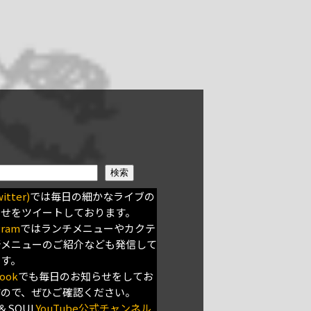
検索
itter)
では毎日の細かなライブの
らせをツイートしております。
gram
ではランチメニューやカクテ
新メニューのご紹介なども発信して
ます。
ook
でも毎日のお知らせをしてお
すので、ぜひご確認ください。
＆SOUL
YouTube公式チャンネル