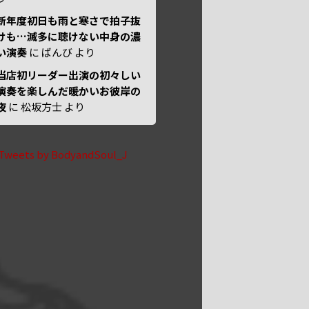
新年度初日も雨と寒さで拍子抜
けも…滅多に聴けない中身の濃
い演奏
に
ばんび
より
当店初リーダー出演の初々しい
演奏を楽しんだ暖かいお彼岸の
夜
に
松坂方士
より
Tweets by BodyandSoul_J