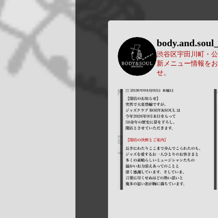
body.and.soul_
渋谷区宇田川町・公園
新メニュー情報をお
せ。