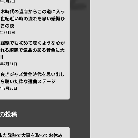
6年8月2日
本木時代の当店からこの道に入っ
半世紀近い時の流れを思い感慨ひ
しおの夜
6年8月1日
い経験でも初めて聴くような心が
われる綺麗で気品のある音色に大
!!
6年7月31日
き良きジャズ黄金時代を思い出し
がら聴いた粋な選曲ステージ
6年7月30日
の投稿
また発熱で大事を取ってお休み