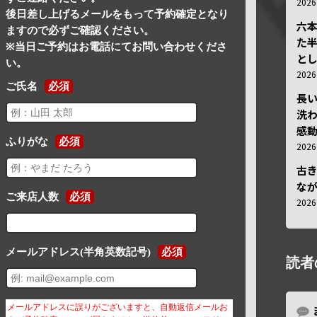
202
後日差し上げるメールをもって予約確定となり
六
ますので必ずご確認ください。
た
※当日ご予約はお電話にてお問い合わせくださ
と
い。
202
ご氏名
必須
長
洗
感動
ふりがな
必須
202
古
な
ご来店人数
必須
202
メールアドレス(半角英数記号)
必須
読者
メールアドレスに誤りがございますと、自動返信メールお