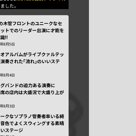
きました。
本の木管フロントのユニークなセ
テットでのリーダー出演に才能を
識!!
6年8月5日
ュオアルバムがライブクァルテッ
演奏された｢流れ｣のいいステ
ジ
6年8月4日
ッグバンドの迫力ある演奏に
々席の店内は大盛況で大盛り上が
6年8月3日
ニークなソプラノ管奏者率いる綺
な音色でよくスウィングする素晴
しいステージ