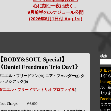
心に刻む一夜は続く…
9月前半のスケジュール公開
(2026年8月1日付 Aug 1st)
検索
【BODY&SOUL Special】
《Daniel Freedman Trio Day1》
X(旧tw
お知
ダニエル・フリードマン(ds) ニア・フェルダー(g) タ
Insta
ル・メシアック(b)
ル、
ダニエル・フリードマン トリオ プロファイル
]
おり
Faceb
りま
usic Charge:
￥6,000
BODY