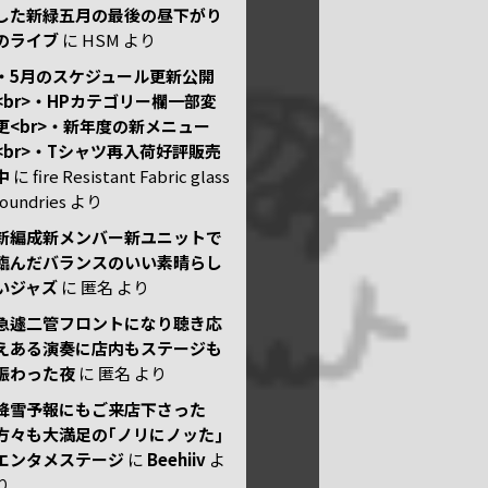
した新緑五月の最後の昼下がり
のライブ
に
HSM
より
・5月のスケジュール更新公開
<br>・HPカテゴリー欄一部変
更<br>・新年度の新メニュー
<br>・Tシャツ再入荷好評販売
中
に
fire Resistant Fabric glass
foundries
より
新編成新メンバー新ユニットで
臨んだバランスのいい素晴らし
いジャズ
に
匿名
より
急遽二管フロントになり聴き応
えある演奏に店内もステージも
賑わった夜
に
匿名
より
降雪予報にもご来店下さった
方々も大満足の｢ノリにノッた｣
エンタメステージ
に
Beehiiv
よ
り