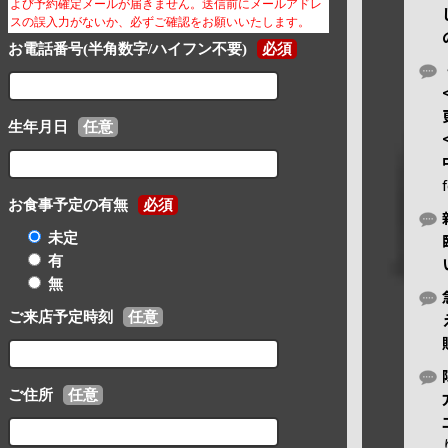
よび予約確定メールが届きません。送信前にメールアドレ
スの誤入力がないか、必ずご確認をお願いいたします。
お電話番号(半角数字/ハイフン不要)
必須
生年月日
任意
お食事予定の有無
必須
未定
有
無
ご来店予定時刻
任意
ご住所
任意