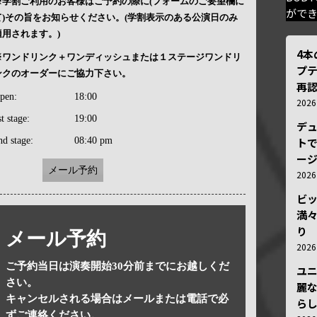
※学割ご利用のお客様はご予約の際に(フォームのご要望欄に
がで
て)その旨をお知らせください。(学割表示のある公演日のみ
適用されます。)
4
※ワンドリンク＋ワンディッシュまたは１ステージワンドリ
プ
ンクのオーダーにご協力下さい。
再認
pen:
18:00
202
st stage:
19:00
デ
nd stage:
08:40 pm
トで
ー
メール予約
202
ビ
満
り
メール予約
202
ご予約当日は演奏開始30分前までにお越しくだ
ユ
さい。
麗
キャンセルされる場合はメールまたは電話で必
ら
ずご連絡ください。