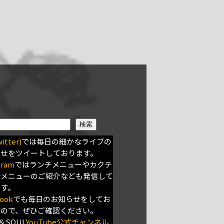
検索
itter)
では毎日の細かなライブの
らせをツイートしております。
gram
ではランチメニューやカクテ
新メニューのご紹介なども発信して
ます。
ook
でも毎日のお知らせをしてお
すので、ぜひご確認ください。
＆SOUL
YouTube公式チャンネル