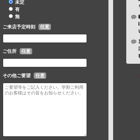
未定
有
無
ご来店予定時刻
任意
ご住所
任意
その他ご要望
任意