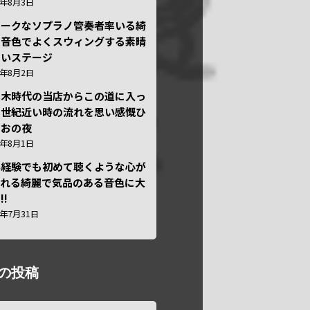
6年8月3日
ニークなソプラノ管奏者率いる綺
な音色でよくスウィングする素晴
しいステージ
6年8月2日
本木時代の当店からこの道に入っ
半世紀近い時の流れを思い感慨ひ
しおの夜
6年8月1日
い経験でも初めて聴くような心が
われる綺麗で気品のある音色に大
!!
6年7月31日
の投稿