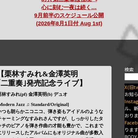
心に刻む一夜は続く…
9月前半のスケジュール公開
(2026年8月1日付 Aug 1st)
検索
【栗林すみれ&金澤英明
｢二重奏｣発売記念ライブ】
X(旧tw
お知
栗林すみれ(pf) 金澤英明(b) デュオ
Insta
Modern Jazz ♫ Standard/Original]
ル、
いつも朗らかニコニコ、弾き姿もアイドルのような
おり
チャーミングなすみれさんですが、しっかりしたタ
Faceb
ッチのピアノを弾き作曲の才能も豊かで、これまで
りま
にリリースしたアルバムにもオリジナル曲が多数入
BODY