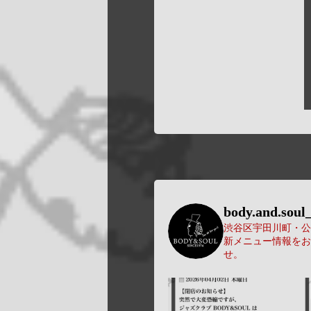
body.and.soul_
渋谷区宇田川町・公園
新メニュー情報をお
せ。