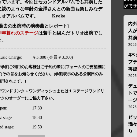
っています。今回はセカンドアルバムでも共演した
がで
父親のような年齢の金澤さんとの新曲も楽しみなデ
ュオアルバムです。 Kyoko
内
[過去の出演時の演奏曲とレポート]
人が
昨年暮れのステージ
は若手と組んだトリオ出演でし
共
た。
202
4
usic Charge:
￥3,800 (会員￥3,300)
プ
※学割ご利用のお客様はご予約の際に(フォームのご要望欄に
再認
て)その旨をお知らせください。(学割表示のある公演日のみ
202
適用されます。)
デ
※ワンドリンク＋ワンディッシュまたは１ステージワンドリ
トで
ンクのオーダーにご協力下さい。
ー
202
pen:
17:30
ビ
st stage:
18:30
満
nd stage:
19:50
り