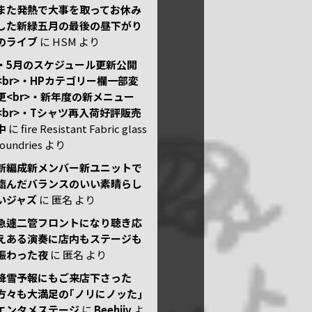
また発熱で大事を取ってお休み
した新緑五月の最後の昼下がり
のライブ
に
HSM
より
・5月のスケジュール更新公開
<br>・HPカテゴリー欄一部変
更<br>・新年度の新メニュー
<br>・Tシャツ再入荷好評販売
中
に
fire Resistant Fabric glass
foundries
より
新編成新メンバー新ユニットで
臨んだバランスのいい素晴らし
いジャズ
に
匿名
より
急遽二管フロントになり聴き応
えある演奏に店内もステージも
賑わった夜
に
匿名
より
降雪予報にもご来店下さった
方々も大満足の｢ノリにノッた｣
エンタメステージ
に
Beehiiv
よ