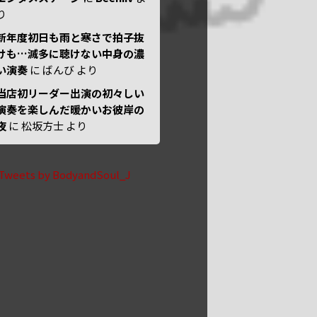
り
新年度初日も雨と寒さで拍子抜
けも…滅多に聴けない中身の濃
い演奏
に
ばんび
より
当店初リーダー出演の初々しい
演奏を楽しんだ暖かいお彼岸の
夜
に
松坂方士
より
Tweets by BodyandSoul_J