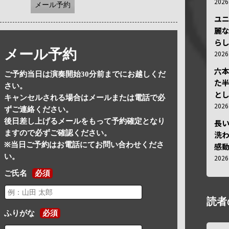
202
メール予約
ユ
麗
ら
メール予約
202
六
ご予約当日は演奏開始30分前までにお越しくだ
た
さい。
と
キャンセルされる場合はメールまたは電話で必
202
ずご連絡ください。
後日差し上げるメールをもって予約確定となり
長
ますので必ずご確認ください。
洗
※当日ご予約はお電話にてお問い合わせくださ
感動
い。
202
ご氏名
必須
読者
ふりがな
必須