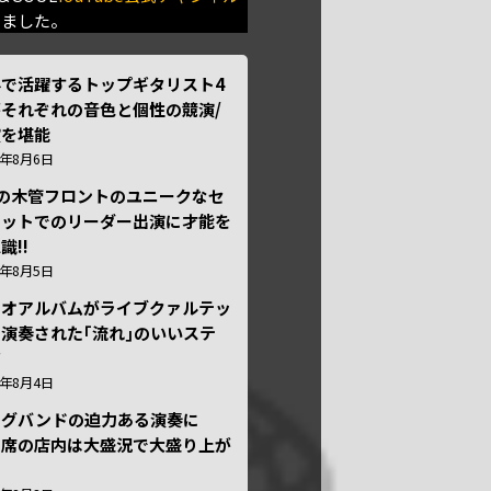
きました。
外で活躍するトップギタリスト4
それぞれの音色と個性の競演/
演を堪能
6年8月6日
本の木管フロントのユニークなセ
テットでのリーダー出演に才能を
識!!
6年8月5日
ュオアルバムがライブクァルテッ
演奏された｢流れ｣のいいステ
ジ
6年8月4日
ッグバンドの迫力ある演奏に
々席の店内は大盛況で大盛り上が