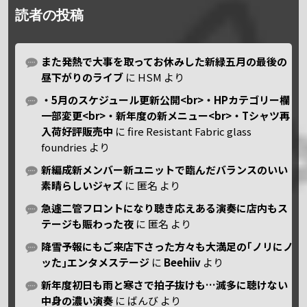
読者の投稿
また発熱で大事を取ってお休みした新緑五月の最後の
昼下がりのライブ
に
HSM
より
・5月のスケジュール更新公開<br>・HPカテゴリー欄
一部変更<br>・新年度の新メニュー<br>・Tシャツ再
入荷好評販売中
に
fire Resistant Fabric glass
foundries
より
新編成新メンバー新ユニットで臨んだバランスのいい
素晴らしいジャズ
に
匿名
より
急遽二管フロントになり聴き応えある演奏に店内もス
テージも賑わった夜
に
匿名
より
降雪予報にもご来店下さった方々も大満足の｢ノリにノ
ッた｣エンタメステージ
に
Beehiiv
より
新年度初日も雨と寒さで拍子抜けも…滅多に聴けない
中身の濃い演奏
に
ばんび
より