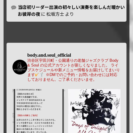
当店初リーダー出演の初々しい演奏を楽しんだ暖かい
お彼岸の夜
に
松坂方士
より
body.and.soul_official
渋谷区宇田川町・公園通りの老舗ジャズクラブ Body
& Soul の公式アカウントが新しくなりました。
ライ
ブスケジュールや新メニュー情報をお届けしてまいり
ます
※DMでのご予約・お問い合わせには対応
しておりません。ご了承くださいませ。