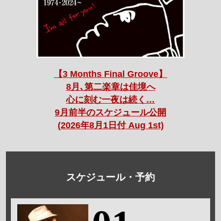
【3 Months Final Groove】
8月､第二楽章は佳境へ
心に刻む一夜は続く…
9月前半のスケジュール公開
(2026年8月1日付 Aug 1st)
スケジュール・予約