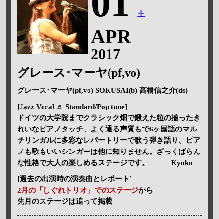
01
土
APR
2017
グレース･マーヤ(pf,vo)
グレース･マーヤ(pf,vo) SOKUSAI(b) 高橋信之介(ds)
[Jazz Vocal ♬ Standard/Pop tune]
ドイツの大学院までクラシック畑で鍛えた粒の揃ったき
れいなピアノタッチ、よく通る声質もで6ヶ国語のマル
チリンガルに多彩なレパートリーで歌う弾き語り、ピア
ノも歌もいいシンガーは他に知りません。ざっくばらん
な性格で大人の楽しめるステージです。 Kyoko
[過去の出演時の演奏曲とレポート]
2月の「しぐれトリオ」でのステージ
から
先月のステージは追って掲載