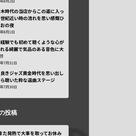
6年8月2日
本木時代の当店からこの道に入っ
半世紀近い時の流れを思い感慨ひ
しおの夜
6年8月1日
い経験でも初めて聴くような心が
われる綺麗で気品のある音色に大
!!
6年7月31日
き良きジャズ黄金時代を思い出し
がら聴いた粋な選曲ステージ
6年7月30日
の投稿
また発熱で大事を取ってお休み