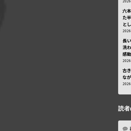
202
六
た
と
202
長
洗
感動
202
古
な
202
読者