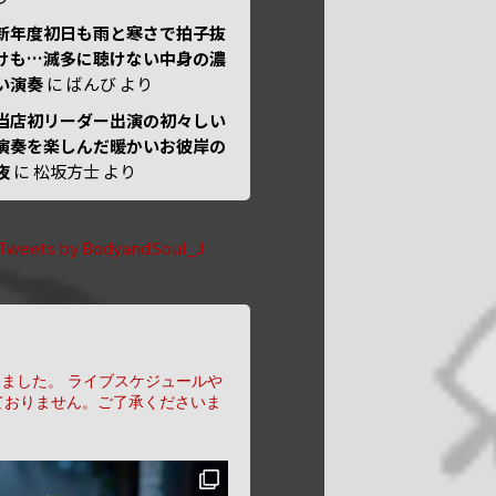
新年度初日も雨と寒さで拍子抜
けも…滅多に聴けない中身の濃
い演奏
に
ばんび
より
当店初リーダー出演の初々しい
演奏を楽しんだ暖かいお彼岸の
夜
に
松坂方士
より
Tweets by BodyandSoul_J
りました。
ライブスケジュールや
ておりません。ご了承くださいま