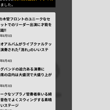
きました。
本の木管フロントのユニークなセ
テットでのリーダー出演に才能を
識!!
6年8月5日
ュオアルバムがライブクァルテッ
演奏された｢流れ｣のいいステ
ジ
6年8月4日
ッグバンドの迫力ある演奏に
々席の店内は大盛況で大盛り上が
6年8月3日
ニークなソプラノ管奏者率いる綺
な音色でよくスウィングする素晴
しいステージ