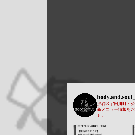
body.and.soul_
渋谷区宇田川町・公園
新メニュー情報をお
せ。