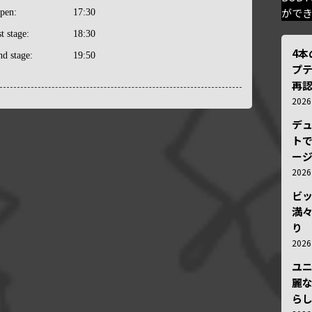
がで
pen:
17:30
st stage:
18:30
4
nd stage:
19:50
プ
再認
202
デ
トで
ー
202
ビ
満
り
202
ユ
麗
ら