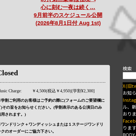
心に刻む一夜は続く…
9月前半のスケジュール公開
(2026年8月1日付 Aug 1st)
検索
Closed
X(旧tw
usic Charge:
￥4,500(税込￥4,950)[学割¥2,300]
お知
Insta
※学割ご利用のお客様はご予約の際に(フォームのご要望欄に
ル、
て)その旨をお知らせください。(学割表示のある公演日のみ
おり
適用されます。)
Faceb
※ワンドリンク＋ワンディッシュまたは１ステージワンドリ
りま
ンクのオーダーにご協力下さい。
BODY