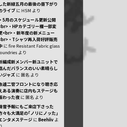
した新緑五月の最後の昼下がり
のライブ
に
HSM
より
・5月のスケジュール更新公開
<br>・HPカテゴリー欄一部変
更<br>・新年度の新メニュー
<br>・Tシャツ再入荷好評販売
中
に
fire Resistant Fabric glass
foundries
より
新編成新メンバー新ユニットで
臨んだバランスのいい素晴らし
いジャズ
に
匿名
より
急遽二管フロントになり聴き応
えある演奏に店内もステージも
賑わった夜
に
匿名
より
降雪予報にもご来店下さった
方々も大満足の｢ノリにノッた｣
エンタメステージ
に
Beehiiv
よ
り