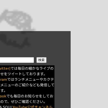
検索
itter)
では毎日の細かなライブの
らせをツイートしております。
gram
ではランチメニューやカクテ
新メニューのご紹介なども発信して
ます。
ook
でも毎日のお知らせをしてお
すので、ぜひご確認ください。
＆SOUL
YouTube公式チャンネル