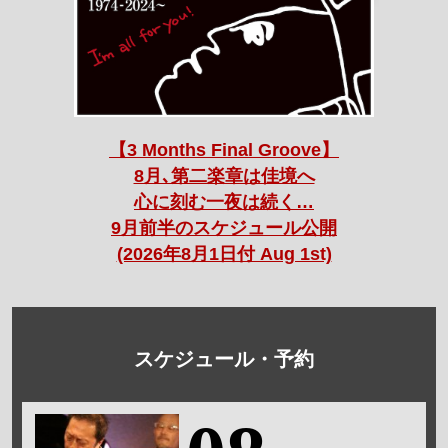
【3 Months Final Groove】
8月､第二楽章は佳境へ
心に刻む一夜は続く…
9月前半のスケジュール公開
(2026年8月1日付 Aug 1st)
スケジュール・予約