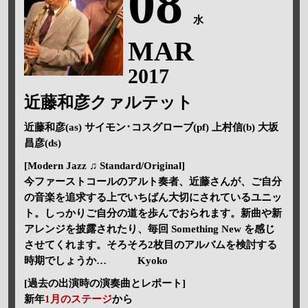
08
水
MAR
2017
近藤和彦クァルテット
近藤和彦(as) サイモン･コスグローブ(pf) 上村信(b) 大坂
昌彦(ds)
[Modern Jazz ♫ Standard/Original]
今ファーストコールのアルト奏者、近藤さんが、ご自分
の音楽を追求する上でいちばん大切にされているユニッ
ト。しっかりご自分の道を歩んでおられます。新曲や新
アレンジを披露されたり、毎回 Something New を感じ
させてくれます。そろそろ2枚目のアルバムを検討する
時期でしょうか… Kyoko
[過去の出演時の演奏曲とレポート]
新年
1月のステージ
から