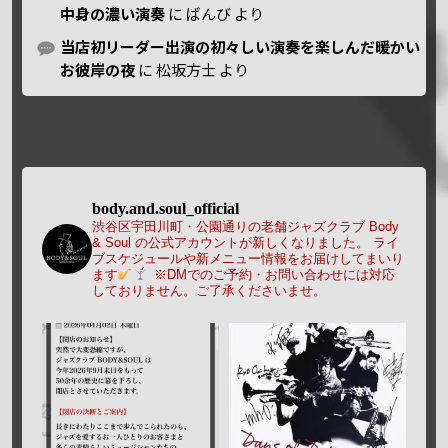
中身の濃い演奏
に
ばんび
より
当店初リーダー出演の初々しい演奏を楽しんだ暖かい
お彼岸の夜
に
松坂方士
より
body.and.soul_official
渋谷区宇田川町・公園通りの老舗ジャズクラブ Body
& Soul の公式アカウントが新しくなりました。
ライ
ブスケジュールや新メニュー情報をお届けしてまいり
ます
※DMでのご予約・お問い合わせには対応
しておりません。ご了承くださいませ。