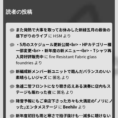
読者の投稿
また発熱で大事を取ってお休みした新緑五月の最後の
昼下がりのライブ
に
HSM
より
・5月のスケジュール更新公開<br>・HPカテゴリー欄
一部変更<br>・新年度の新メニュー<br>・Tシャツ再
入荷好評販売中
に
fire Resistant Fabric glass
foundries
より
新編成新メンバー新ユニットで臨んだバランスのいい
素晴らしいジャズ
に
匿名
より
急遽二管フロントになり聴き応えある演奏に店内もス
テージも賑わった夜
に
匿名
より
降雪予報にもご来店下さった方々も大満足の｢ノリにノ
ッた｣エンタメステージ
に
Beehiiv
より
新年度初日も雨と寒さで拍子抜けも…滅多に聴けない