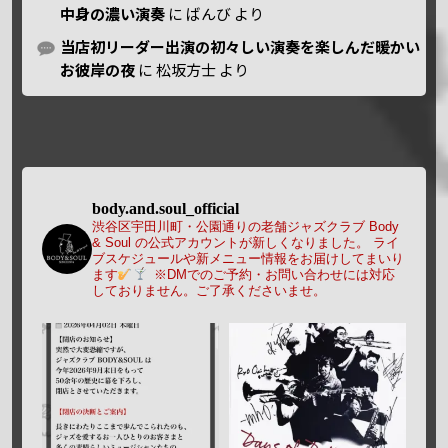
中身の濃い演奏
に
ばんび
より
当店初リーダー出演の初々しい演奏を楽しんだ暖かい
お彼岸の夜
に
松坂方士
より
body.and.soul_official
渋谷区宇田川町・公園通りの老舗ジャズクラブ Body
& Soul の公式アカウントが新しくなりました。
ライ
ブスケジュールや新メニュー情報をお届けしてまいり
ます
※DMでのご予約・お問い合わせには対応
しておりません。ご了承くださいませ。