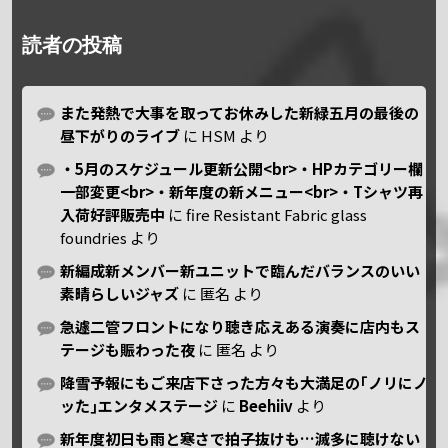
読者の投稿
また発熱で大事を取ってお休みした新緑五月の最後の
昼下がりのライブ
に
HSM
より
・5月のスケジュール更新公開<br>・HPカテゴリー欄
一部変更<br>・新年度の新メニュー<br>・Tシャツ再
入荷好評販売中
に
fire Resistant Fabric glass
foundries
より
新編成新メンバー新ユニットで臨んだバランスのいい
素晴らしいジャズ
に
匿名
より
急遽二管フロントになり聴き応えある演奏に店内もス
テージも賑わった夜
に
匿名
より
降雪予報にもご来店下さった方々も大満足の｢ノリにノ
ッた｣エンタメステージ
に
Beehiiv
より
新年度初日も雨と寒さで拍子抜けも…滅多に聴けない