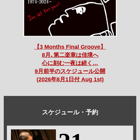
【3 Months Final Groove】
8月､第二楽章は佳境へ
心に刻む一夜は続く…
9月前半のスケジュール公開
(2026年8月1日付 Aug 1st)
スケジュール・予約