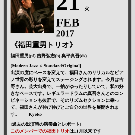
21
火
FEB
2017
《福田重男トリオ》
福田重男(pf) 吉野弘志(b) 奥平真吾(ds)
[Modern Jazz ♫ Standard/Original]
出演の度にベースを変えて、福田さんのリリカルなピア
ノ世界の彩りを変えてステージングされます。今月は吉
野さん。芸大出身で、一拍がゆったりしていて、私の好
きなベースです。レギュラードラムの真吾さんとのコン
ビネーションも抜群で、そのリズムセクションに乗っ
て、福田さんが伸び伸びとご自分の世界を展開されま
す。 Kyoko
[過去の出演時の演奏曲とレポート]
このメンバーでの福田トリオ
は11月以来です