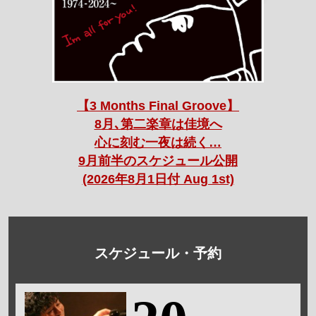
【3 Months Final Groove】
8月､第二楽章は佳境へ
心に刻む一夜は続く…
9月前半のスケジュール公開
(2026年8月1日付 Aug 1st)
スケジュール・予約