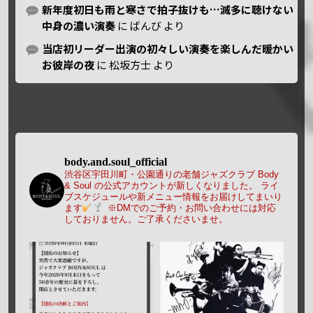
新年度初日も雨と寒さで拍子抜けも…滅多に聴けない
中身の濃い演奏
に
ばんび
より
当店初リーダー出演の初々しい演奏を楽しんだ暖かい
お彼岸の夜
に
松坂方士
より
body.and.soul_official
渋谷区宇田川町・公園通りの老舗ジャズクラブ Body
& Soul の公式アカウントが新しくなりました。
ライ
ブスケジュールや新メニュー情報をお届けしてまいり
ます
※DMでのご予約・お問い合わせには対応
しておりません。ご了承くださいませ。