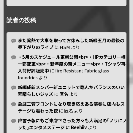
読者の投稿
また発熱で大事を取ってお休みした新緑五月の最後の
昼下がりのライブ
に
HSM
より
・5月のスケジュール更新公開<br>・HPカテゴリー欄
一部変更<br>・新年度の新メニュー<br>・Tシャツ再
入荷好評販売中
に
fire Resistant Fabric glass
foundries
より
新編成新メンバー新ユニットで臨んだバランスのいい
素晴らしいジャズ
に
匿名
より
急遽二管フロントになり聴き応えある演奏に店内もス
テージも賑わった夜
に
匿名
より
降雪予報にもご来店下さった方々も大満足の｢ノリにノ
ッた｣エンタメステージ
に
Beehiiv
より