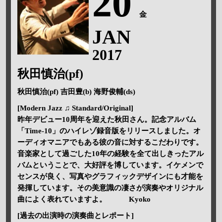
20
金
JAN
2017
秋田慎治(pf)
秋田慎治(pf) 吉田豊(b) 海野俊輔(ds)
[Modern Jazz ♫ Standard/Original]
昨年デビュー10周年を迎えた秋田さん。記念アルバム
「Time-10」のハイレゾ録音版をリリースしました。オ
ーディオマニアでもある彼の音に対するこだわりです。
音楽家として過ごした10年の経験を全て出しきったアル
バムということで、大好評を博しています。イケメンで
センスが良く、写真やグラフィックデザインにも才能を
発揮しています。その美意識の凄さが演奏やオリジナル
曲によく表れていますよ。 Kyoko
[過去の出演時の演奏曲とレポート]