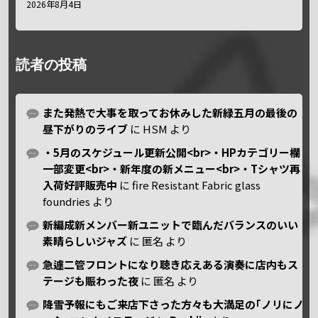
2026年8月4日
読者の投稿
また発熱で大事を取ってお休みした新緑五月の最後の
昼下がりのライブ
に
HSM
より
・5月のスケジュール更新公開<br>・HPカテゴリー欄
一部変更<br>・新年度の新メニュー<br>・Tシャツ再
入荷好評販売中
に
fire Resistant Fabric glass
foundries
より
新編成新メンバー新ユニットで臨んだバランスのいい
素晴らしいジャズ
に
匿名
より
急遽二管フロントになり聴き応えある演奏に店内もス
テージも賑わった夜
に
匿名
より
降雪予報にもご来店下さった方々も大満足の｢ノリにノ