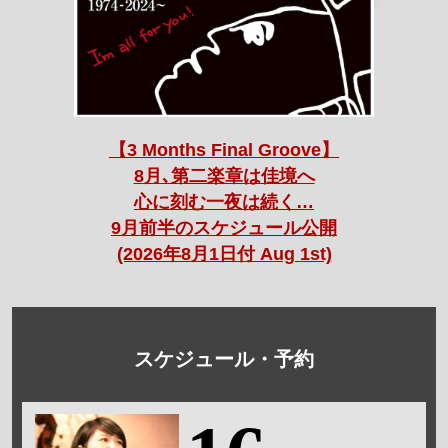
【3 Months Final Groove】
8月､第二楽章は佳境へ
心に刻む一夜は続く…
9月前半のスケジュール公開
(2026年8月1日付 Aug 1st)
スケジュール・予約