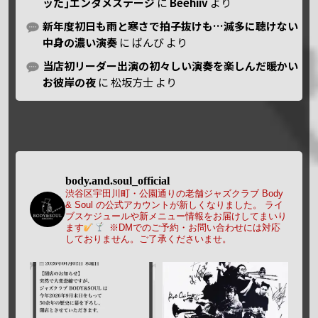
ッた｣エンタメステージ
に
Beehiiv
より
新年度初日も雨と寒さで拍子抜けも…滅多に聴けない
中身の濃い演奏
に
ばんび
より
当店初リーダー出演の初々しい演奏を楽しんだ暖かい
お彼岸の夜
に
松坂方士
より
body.and.soul_official
渋谷区宇田川町・公園通りの老舗ジャズクラブ Body
& Soul の公式アカウントが新しくなりました。
ライ
ブスケジュールや新メニュー情報をお届けしてまいり
ます
※DMでのご予約・お問い合わせには対応
しておりません。ご了承くださいませ。