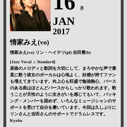
16
月
JAN
2017
情家みえ(vo)
情家みえ(vo) リン・ヘイテツ(pf) 吉田豊(b)
[Jazz Vocal ♫ Standard]
原曲のメロディと歌詞を大切にして、まろやかな声で素
直に歌う彼女のボーカルは心地よく、好感が持てファン
も増えてきています。向上心も旺盛で勉強熱心、バース
のある曲はほとんどバースからしっかり歌われます。歌
うことが天性のように生きがいを感じてもいて、バッキ
ング・メンバーを固めず、いろんなミュージシャンのサ
ポートを受けて自分を磨いています。今回は久しぶりに
リンさんと吉田さんのサポートでドラムレスです。
Kyoko