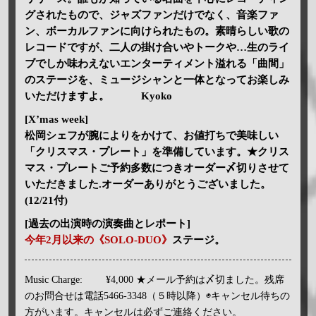
グされたもので、ジャズファンだけでなく、音楽ファ
ン、ボーカルファンに向けられたもの。素晴らしい歌の
レコードですが、二人の掛け合いやトークや…生のライ
ブでしか味わえないエンターティメント溢れる「曲間」
のステージを、ミュージシャンと一体となってお楽しみ
いただけますよ。 Kyoko
[X’mas week]
松岡シェフが腕によりをかけて、お値打ちで美味しい
「クリスマス・プレート」を準備しています。★クリス
マス・プレートご予約多数につきオーダー〆切りさせて
いただきました.オーダーありがとうございました。
(12/21付)
[過去の出演時の演奏曲とレポート]
今年2月以来の《SOLO-DUO》
ステージ。
Music Charge:
¥4,000 ★メール予約は〆切ました。残席
のお問合せは電話5466-3348（５時以降）◉キャンセル待ちの
方がいます。キャンセルは必ずご連絡ください。