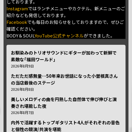
しております。
Instagram
ではランチメニューやカクテル、新メニューのご
紹介なども発信しております。
Facebook
でも毎日のお知らせをしておりますので、ぜひご
確認ください。
BODY＆SOUL
YouTube公式チャンネル
ができました。
お馴染みのトリオサウンドにギターが加わって新鮮で
素敵な｢福田ワールド｣
2026年8月9日
ただただ感無量⋯50年来お世話になった小曽根真さん
の当店最後のステージ
2026年8月8日
美しいメロディの曲を円熟した自然体で伸び伸びと演
奏され堪能した夜
2026年8月7日
内外で活躍するトップギタリスト4人がそれぞれの音色
と個性の競演/共演を堪能