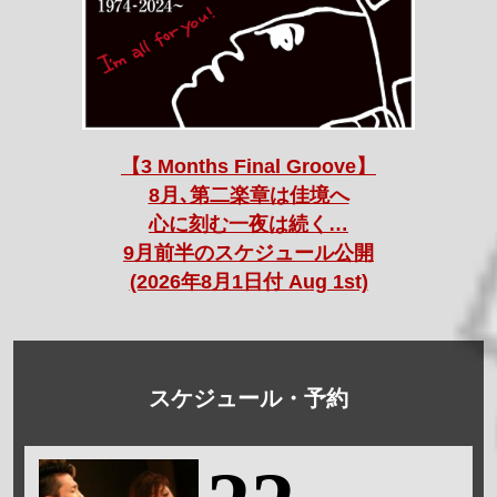
【3 Months Final Groove】
8月､第二楽章は佳境へ
心に刻む一夜は続く…
9月前半のスケジュール公開
(2026年8月1日付 Aug 1st)
スケジュール・予約