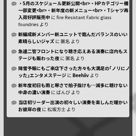
・5月のスケジュール更新公開<br>・HPカテゴリー欄
一部変更<br>・新年度の新メニュー<br>・Tシャツ再
入荷好評販売中
に
fire Resistant Fabric glass
foundries
より
新編成新メンバー新ユニットで臨んだバランスのいい
素晴らしいジャズ
に
匿名
より
急遽二管フロントになり聴き応えある演奏に店内もス
テージも賑わった夜
に
匿名
より
降雪予報にもご来店下さった方々も大満足の｢ノリにノ
ッた｣エンタメステージ
に
Beehiiv
より
新年度初日も雨と寒さで拍子抜けも…滅多に聴けない
中身の濃い演奏
に
ばんび
より
当店初リーダー出演の初々しい演奏を楽しんだ暖かい
お彼岸の夜
に
松坂方士
より