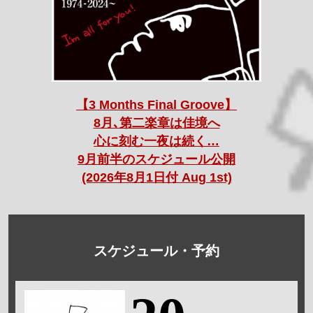
【3 Months Final Groove】
8月､第二楽章は佳境へ
心に刻む一夜は続く…
9月前半のスケジュール公開
(2026年8月1日付 Aug 1st)
スケジュール・予約