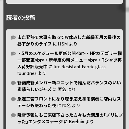
読者の投稿
また発熱で大事を取ってお休みした新緑五月の最後の
昼下がりのライブ
に
HSM
より
・5月のスケジュール更新公開<br>・HPカテゴリー欄
一部変更<br>・新年度の新メニュー<br>・Tシャツ再
入荷好評販売中
に
fire Resistant Fabric glass
foundries
より
新編成新メンバー新ユニットで臨んだバランスのいい
素晴らしいジャズ
に
匿名
より
急遽二管フロントになり聴き応えある演奏に店内もス
テージも賑わった夜
に
匿名
より
降雪予報にもご来店下さった方々も大満足の｢ノリにノ
ッた｣エンタメステージ
に
Beehiiv
より