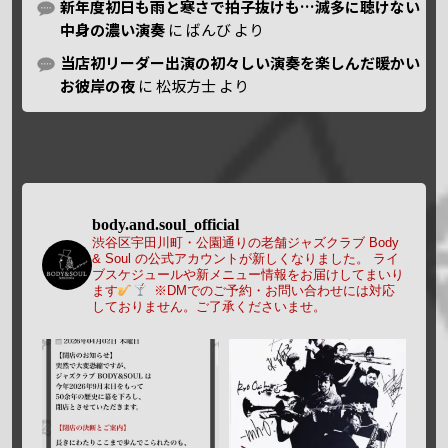
新年度初日も雨と寒さで拍子抜けも…滅多に聴けない
中身の濃い演奏
に
ばんび
より
当店初リーダー出演の初々しい演奏を楽しんだ暖かい
お彼岸の夜
に
松坂方士
より
body.and.soul_official
渋谷区宇田川町・公園通りの老舗ジャズクラブ Body
& Soul の公式アカウントが新しくなりました。
ライ
ブスケジュールや新メニュー情報をお届けしてまいり
ます
※DMでのご予約・お問い合わせには対応
しておりません。ご了承くださいませ。