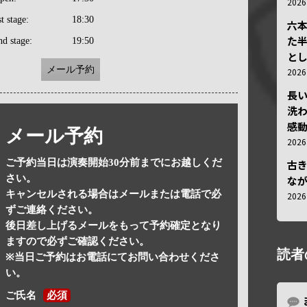
202
st stage:
18:30
六
た
nd stage:
19:50
と
メール予約
202
長
洗
感動
メール予約
202
ご予約当日は演奏開始30分前までにお越しくだ
古
さい。
な
キャンセルされる場合はメールまたは電話で必
202
ずご連絡ください。
後日差し上げるメールをもって予約確定となり
ますので必ずご確認ください。
読者
※当日ご予約はお電話にてお問い合わせくださ
い。
ご氏名
必須