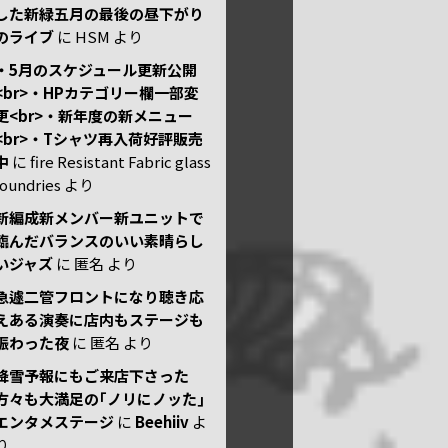
した新緑五月の最後の昼下がり
のライブ
に
HSM
より
・5月のスケジュール更新公開
<br>・HPカテゴリー欄一部変
更<br>・新年度の新メニュー
<br>・Tシャツ再入荷好評販売
中
に
fire Resistant Fabric glass
foundries
より
新編成新メンバー新ユニットで
臨んだバランスのいい素晴らし
いジャズ
に
匿名
より
急遽二管フロントになり聴き応
えある演奏に店内もステージも
賑わった夜
に
匿名
より
降雪予報にもご来店下さった
方々も大満足の｢ノリにノッた｣
エンタメステージ
に
Beehiiv
よ
り