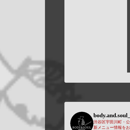
body.and.soul_
渋谷区宇田川町・公園
新メニュー情報をお