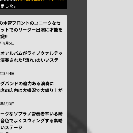
きました。
本の木管フロントのユニークなセ
テットでのリーダー出演に才能を
識!!
6年8月5日
ュオアルバムがライブクァルテッ
演奏された｢流れ｣のいいステ
ジ
6年8月4日
ッグバンドの迫力ある演奏に
々席の店内は大盛況で大盛り上が
6年8月3日
ニークなソプラノ管奏者率いる綺
な音色でよくスウィングする素晴
しいステージ