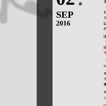
金
SEP
2016
M
O