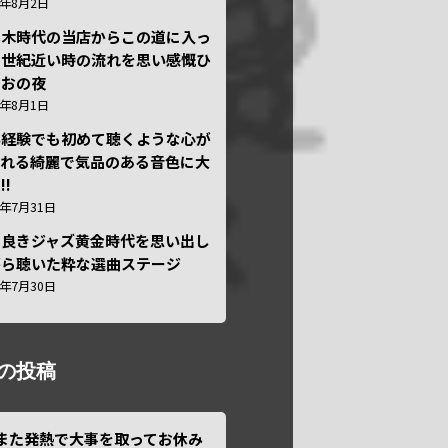
6年8月2日
本木時代の当店からこの道に入っ
半世紀近い時の流れを思い感慨ひ
しおの夜
6年8月1日
い経験でも初めて聴くような心が
われる綺麗で気品のある音色に大
!!
6年7月31日
き良きジャズ黄金時代を思い出し
がら聴いた粋な選曲ステージ
6年7月30日
の投稿
また発熱で大事を取ってお休み