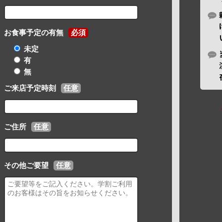
お食事予定の有無
必須
未定
有
無
ご来店予定時刻
任意
ご住所
任意
その他ご要望
任意