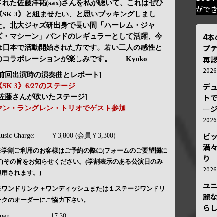
された佐藤洋祐(sax)さんを私が聴いて、これはぜひ
がで
《SK 3》と組ませたい、と思いブッキングしまし
た。北大ジャズ研出身で長い間「ハーレム・ジャ
4
ズ・マシーン」バンドのレギュラーとして活躍、今
プ
は日本で活動開始された方です。若い三人の感性と
再認
のコラボレーションが楽しみです。 Kyoko
202
[前回出演時の演奏曲とレポート]
デ
《SK 3》6/27のステージ
トで
[佐藤さんが吹いたステージ]
ー
ヤン・ラングレン・トリオでゲスト参加
202
ビ
usic Charge:
￥3,800 (会員￥3,300)
満
※学割ご利用のお客様はご予約の際に(フォームのご要望欄に
り
て)その旨をお知らせください。(学割表示のある公演日のみ
202
適用されます。)
ユ
※ワンドリンク＋ワンディッシュまたは１ステージワンドリ
麗
ンクのオーダーにご協力下さい。
ら
pen:
17:30