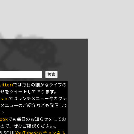
検索
itter)
では毎日の細かなライブの
らせをツイートしております。
gram
ではランチメニューやカクテ
新メニューのご紹介なども発信して
ます。
ook
でも毎日のお知らせをしてお
すので、ぜひご確認ください。
＆SOUL
YouTube公式チャンネル