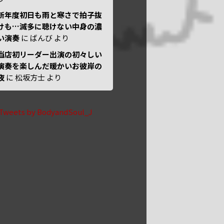
新年度初日も雨と寒さで拍子抜
けも…滅多に聴けない中身の濃
い演奏
に
ばんび
より
当店初リーダー出演の初々しい
演奏を楽しんだ暖かいお彼岸の
夜
に
松坂方士
より
Tweets by BodyandSoul_J