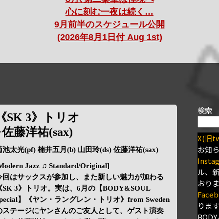
心に刻む一夜は続く…
9月前半のスケジュール公開
(2026年8月1日付 Aug 1st)
検索
《SK 3》トリオ
+佐藤洋祐(sax)
X(旧tw
お知
池太光(pf) 楠井五月(b) 山田玲(ds) 佐藤洋祐(sax)
Insta
Modern Jazz ♫ Standard/Original]
ル、
今回はサックスが参加し、また新しい魅力が加わる
おり
《SK 3》トリオ。実は、6月の【BODY&SOUL
Faceb
Special】《ヤン・ラングレン・トリオ》from Sweden
りま
のステージにヤンさんのご友人として、ゲスト演奏
BODY