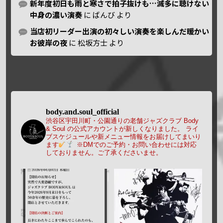
新年度初日も雨と寒さで拍子抜けも…滅多に聴けない
中身の濃い演奏
に
ばんび
より
当店初リーダー出演の初々しい演奏を楽しんだ暖かい
お彼岸の夜
に
松坂方士
より
body.and.soul_official
渋谷区宇田川町・公園通りの老舗ジャズクラブ Body
& Soul の公式アカウントが新しくなりました。
ライ
ブスケジュールや新メニュー情報をお届けしてまいり
ます
※DMでのご予約・お問い合わせには対応
しておりません。ご了承くださいませ。