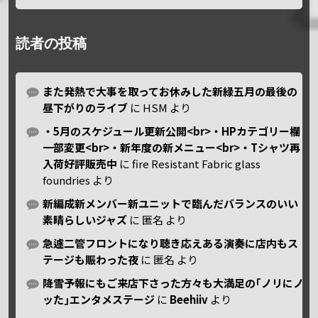
読者の投稿
また発熱で大事を取ってお休みした新緑五月の最後の
昼下がりのライブ
に
HSM
より
・5月のスケジュール更新公開<br>・HPカテゴリー欄
一部変更<br>・新年度の新メニュー<br>・Tシャツ再
入荷好評販売中
に
fire Resistant Fabric glass
foundries
より
新編成新メンバー新ユニットで臨んだバランスのいい
素晴らしいジャズ
に
匿名
より
急遽二管フロントになり聴き応えある演奏に店内もス
テージも賑わった夜
に
匿名
より
降雪予報にもご来店下さった方々も大満足の｢ノリにノ
ッた｣エンタメステージ
に
Beehiiv
より