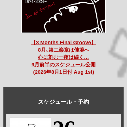
【3 Months Final Groove】
8月､第二楽章は佳境へ
心に刻む一夜は続く…
9月前半のスケジュール公開
(2026年8月1日付 Aug 1st)
スケジュール・予約