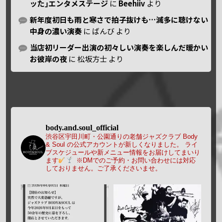
ッた｣エンタメステージ
に
Beehiiv
より
新年度初日も雨と寒さで拍子抜けも…滅多に聴けない
中身の濃い演奏
に
ばんび
より
当店初リーダー出演の初々しい演奏を楽しんだ暖かい
お彼岸の夜
に
松坂方士
より
body.and.soul_official
渋谷区宇田川町・公園通りの老舗ジャズクラブ Body
& Soul の公式アカウントが新しくなりました。
ライ
ブスケジュールや新メニュー情報をお届けしてまいり
ます
※DMでのご予約・お問い合わせには対応
しておりません。ご了承くださいませ。