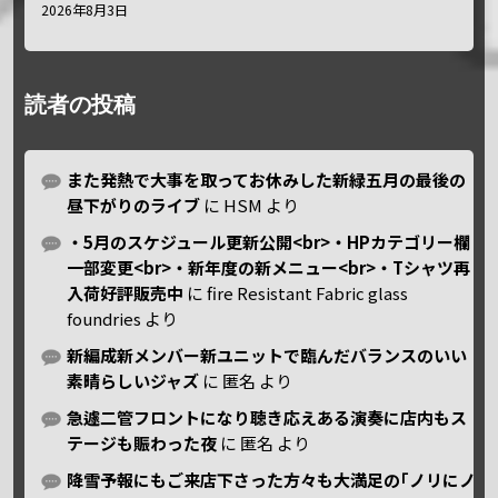
2026年8月3日
読者の投稿
また発熱で大事を取ってお休みした新緑五月の最後の
昼下がりのライブ
に
HSM
より
・5月のスケジュール更新公開<br>・HPカテゴリー欄
一部変更<br>・新年度の新メニュー<br>・Tシャツ再
入荷好評販売中
に
fire Resistant Fabric glass
foundries
より
新編成新メンバー新ユニットで臨んだバランスのいい
素晴らしいジャズ
に
匿名
より
急遽二管フロントになり聴き応えある演奏に店内もス
テージも賑わった夜
に
匿名
より
降雪予報にもご来店下さった方々も大満足の｢ノリにノ