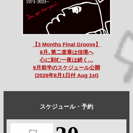
【3 Months Final Groove】
8月､第二楽章は佳境へ
心に刻む一夜は続く…
9月前半のスケジュール公開
(2026年8月1日付 Aug 1st)
スケジュール・予約