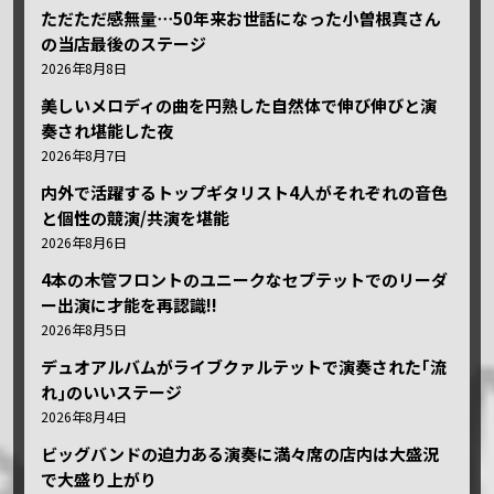
ただただ感無量⋯50年来お世話になった小曽根真さん
の当店最後のステージ
2026年8月8日
美しいメロディの曲を円熟した自然体で伸び伸びと演
奏され堪能した夜
2026年8月7日
内外で活躍するトップギタリスト4人がそれぞれの音色
と個性の競演/共演を堪能
2026年8月6日
4本の木管フロントのユニークなセプテットでのリーダ
ー出演に才能を再認識!!
2026年8月5日
デュオアルバムがライブクァルテットで演奏された｢流
れ｣のいいステージ
2026年8月4日
ビッグバンドの迫力ある演奏に満々席の店内は大盛況
で大盛り上がり