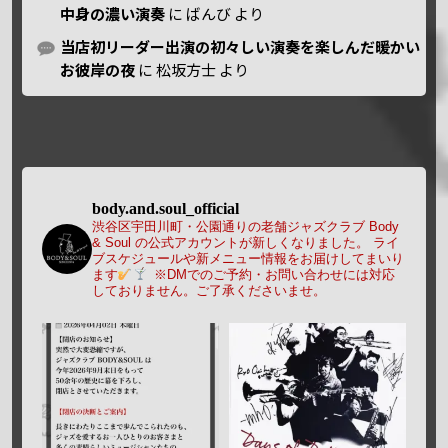
中身の濃い演奏
に
ばんび
より
当店初リーダー出演の初々しい演奏を楽しんだ暖かい
お彼岸の夜
に
松坂方士
より
body.and.soul_official
渋谷区宇田川町・公園通りの老舗ジャズクラブ Body
& Soul の公式アカウントが新しくなりました。
ライ
ブスケジュールや新メニュー情報をお届けしてまいり
ます
※DMでのご予約・お問い合わせには対応
しておりません。ご了承くださいませ。