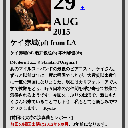
29
土
AUG
2015
ケイ赤城(pf) from LA
ケイ赤城(pf) 若井俊也(b) 本田珠也(ds)
[Modern Jazz ♫ Standard/Original]
あのマイルス・バンドの最後のピアニスト、ケイさん。
ずっと以前は年に一度の帰国でしたが、大震災以来数年
に一度の帰国になりました。現在はカリフォルニアで大
学で教鞭をとり、時々日本のお仲間を呼び寄せて授業で
演奏されるようです。今回久しぶりの出演で、新曲もた
くさん出来ていることでしょう、私もとても楽しみでワ
クワクします。 Kyoko
[前回出演時の演奏曲とレポート]
前回の帰国出演は2012年の9月
、3年前になります。