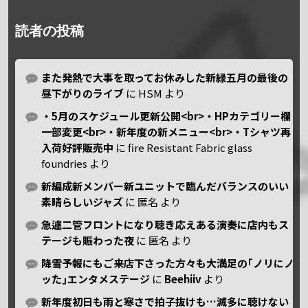
読者の投稿
また発熱で大事を取ってお休みした新緑五月の最後の
昼下がりのライブ
に
HSM
より
・5月のスケジュール更新公開<br>・HPカテゴリー欄
一部変更<br>・新年度の新メニュー<br>・Tシャツ再
入荷好評販売中
に
fire Resistant Fabric glass
foundries
より
新編成新メンバー新ユニットで臨んだバランスのいい
素晴らしいジャズ
に
匿名
より
急遽二管フロントになり聴き応えある演奏に店内もス
テージも賑わった夜
に
匿名
より
降雪予報にもご来店下さった方々も大満足の｢ノリにノ
ッた｣エンタメステージ
に
Beehiiv
より
新年度初日も雨と寒さで拍子抜けも…滅多に聴けない