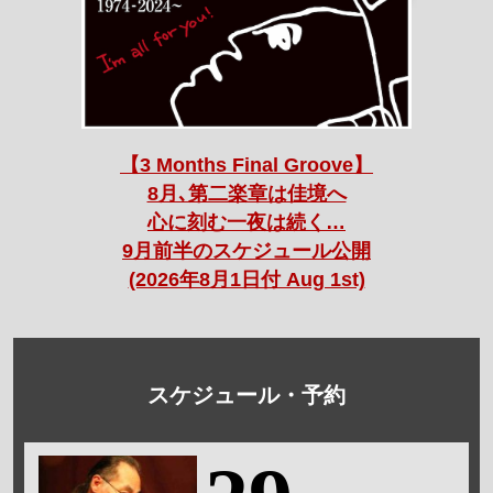
【3 Months Final Groove】
8月､第二楽章は佳境へ
心に刻む一夜は続く…
9月前半のスケジュール公開
(2026年8月1日付 Aug 1st)
スケジュール・予約