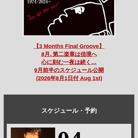
【3 Months Final Groove】
8月､第二楽章は佳境へ
心に刻む一夜は続く…
9月前半のスケジュール公開
(2026年8月1日付 Aug 1st)
スケジュール・予約