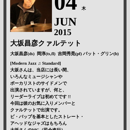
04
木
JUN
2015
大坂昌彦クァルテット
大坂昌彦(ds) 岡淳(ts,fl) 吉岡秀晃(pf) パット・グリン(b)
[Modern Jazz ♫ Standard]
大坂さんは、当店には長い間、
いろんなミュージシャンや
ボーカリストのサイドメンで
出演されていますが、何と、
リーダーライブは初めてです !!
今回は彼のお気に入りメンバーと
クァルテットで出演です。
ビ・バップを基本としたストレート・
アヘッドなジャズはもちろん
大坂さんのMC（司会進行）