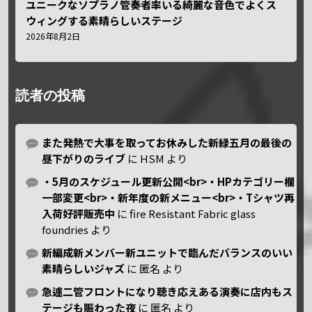
ユニークなソプラノ管奏者率いる綺麗な音色でよくス
ウィングする素晴らしいステージ
2026年8月2日
読者の投稿
また発熱で大事を取ってお休みした新緑五月の最後の
昼下がりのライブ
に
HSM
より
・5月のスケジュール更新公開<br>・HPカテゴリー欄
一部変更<br>・新年度の新メニュー<br>・Tシャツ再
入荷好評販売中
に
fire Resistant Fabric glass
foundries
より
新編成新メンバー新ユニットで臨んだバランスのいい
素晴らしいジャズ
に
匿名
より
急遽二管フロントになり聴き応えある演奏に店内もス
テージも賑わった夜
に
匿名
より