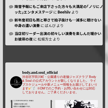
降雪予報にもご来店下さった方々も大満足の｢ノリにノ
ッた｣エンタメステージ
に
Beehiiv
より
新年度初日も雨と寒さで拍子抜けも…滅多に聴けない
中身の濃い演奏
に
ばんび
より
当店初リーダー出演の初々しい演奏を楽しんだ暖かい
お彼岸の夜
に
松坂方士
より
body.and.soul_official
渋谷区宇田川町・公園通りの老舗ジャズクラブ Body
& Soul の公式アカウントが新しくなりました。
ライ
ブスケジュールや新メニュー情報をお届けしてまいり
ます
※DMでのご予約・お問い合わせには対応
しておりません。ご了承くださいませ。