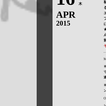
木
APR
2015
M
O
1