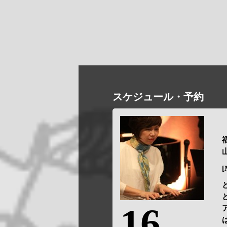
スケジュール・予約
福
山
[
16