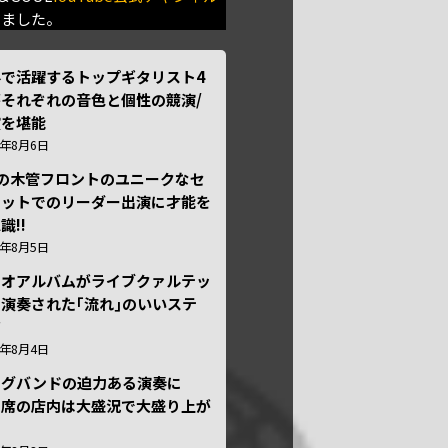
きました。
外で活躍するトップギタリスト4
それぞれの音色と個性の競演/
演を堪能
6年8月6日
本の木管フロントのユニークなセ
テットでのリーダー出演に才能を
識!!
6年8月5日
ュオアルバムがライブクァルテッ
演奏された｢流れ｣のいいステ
ジ
6年8月4日
ッグバンドの迫力ある演奏に
々席の店内は大盛況で大盛り上が