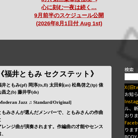
心に刻む一夜は続く…
9月前半のスケジュール公開
(2026年8月1日付 Aug 1st)
検索
《福井ともみ セクステット》
井ともみ(pf) 岡淳(ts,fl) 太田剣(as) 松島啓之(tp) 俵
X(旧tw
昌之(b) 藤井学(ds)
お知
Insta
Moderan Jazz ♫ Standard/Original]
ル、
ともみさんが選んだメンバーで、ともみさんの作曲
おり
と
Faceb
アレンジ曲が演奏されます。作編曲の才能やセンス
りま
は、
BODY