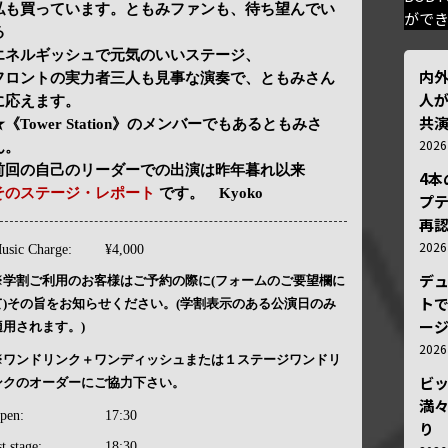
私も買っています。ともみファンも、待ち望んでい
がで
る
エネルギッシュで元気のいいステージ、
内
フロントの実力者三人も見事な演奏で、ともみさん
人が
に応えます。
共
★《Tower Station》のメンバーでもあるともみさ
202
ん。
前回の自己のリーダーでの出演は昨年暮れ以来
4
そのステージ・レポート
です。 Kyoko
プ
再認
202
usic Charge:
¥4,000
デ
※学割ご利用のお客様はご予約の際に(フォームのご要望欄に
トで
て)その旨をお知らせください。(学割表示のある公演日のみ
ー
適用されます。)
202
※ワンドリンク＋ワンディッシュまたは１ステージワンドリ
ビ
ンクのオーダーにご協力下さい。
満
pen:
17:30
り
st stage:
18:30