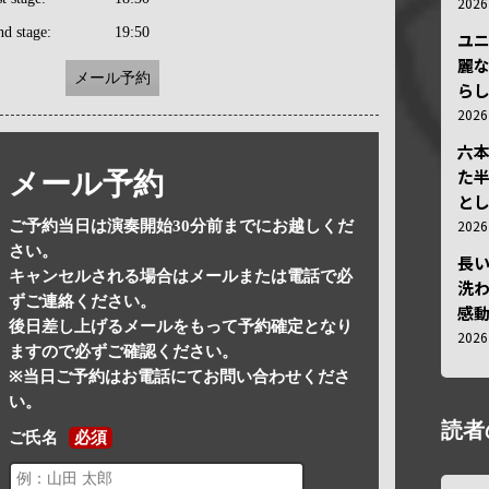
202
nd stage:
19:50
ユ
麗
メール予約
ら
202
六
た
メール予約
と
202
ご予約当日は演奏開始30分前までにお越しくだ
さい。
長
キャンセルされる場合はメールまたは電話で必
洗
ずご連絡ください。
感動
後日差し上げるメールをもって予約確定となり
202
ますので必ずご確認ください。
※当日ご予約はお電話にてお問い合わせくださ
い。
読者
ご氏名
必須