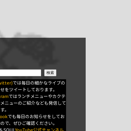
検索
itter)
では毎日の細かなライブの
らせをツイートしております。
gram
ではランチメニューやカクテ
新メニューのご紹介なども発信して
ます。
ook
でも毎日のお知らせをしてお
すので、ぜひご確認ください。
＆SOUL
YouTube公式チャンネル