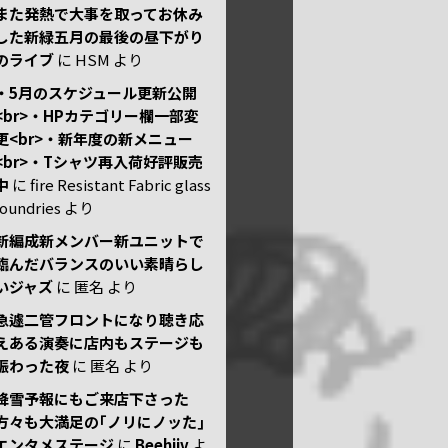
また発熱で大事を取ってお休み
した新緑五月の最後の昼下がり
のライブ
に
HSM
より
・5月のスケジュール更新公開
<br>・HPカテゴリー欄一部変
更<br>・新年度の新メニュー
<br>・Tシャツ再入荷好評販売
中
に
fire Resistant Fabric glass
foundries
より
新編成新メンバー新ユニットで
臨んだバランスのいい素晴らし
いジャズ
に
匿名
より
急遽二管フロントになり聴き応
えある演奏に店内もステージも
賑わった夜
に
匿名
より
降雪予報にもご来店下さった
方々も大満足の｢ノリにノッた｣
エンタメステージ
に
Beehiiv
よ