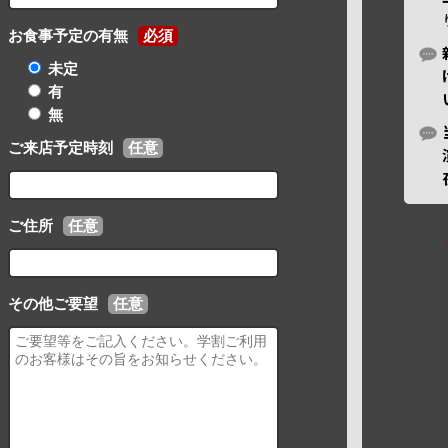
お食事予定の有無
必須
未定
有
無
ご来店予定時刻
任意
ご住所
任意
その他ご要望
任意