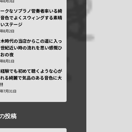
6年8月3日
ニークなソプラノ管奏者率いる綺
な音色でよくスウィングする素晴
しいステージ
6年8月2日
本木時代の当店からこの道に入っ
半世紀近い時の流れを思い感慨ひ
しおの夜
6年8月1日
い経験でも初めて聴くような心が
われる綺麗で気品のある音色に大
!!
6年7月31日
の投稿