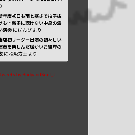
り
新年度初日も雨と寒さで拍子抜
けも…滅多に聴けない中身の濃
い演奏
に
ばんび
より
当店初リーダー出演の初々しい
演奏を楽しんだ暖かいお彼岸の
夜
に
松坂方士
より
Tweets by BodyandSoul_J