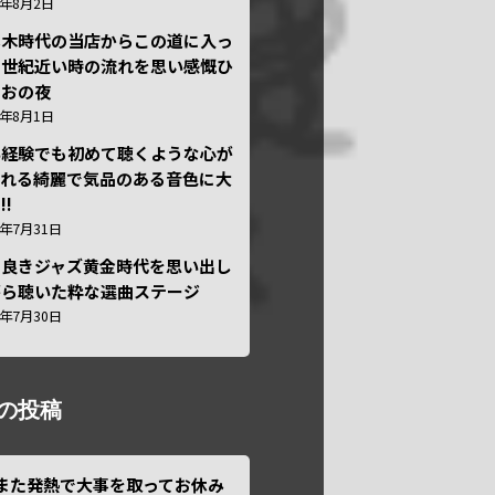
6年8月2日
本木時代の当店からこの道に入っ
半世紀近い時の流れを思い感慨ひ
しおの夜
6年8月1日
い経験でも初めて聴くような心が
われる綺麗で気品のある音色に大
!!
6年7月31日
き良きジャズ黄金時代を思い出し
がら聴いた粋な選曲ステージ
6年7月30日
の投稿
また発熱で大事を取ってお休み