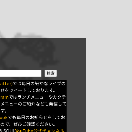
検索
itter)
では毎日の細かなライブの
らせをツイートしております。
gram
ではランチメニューやカクテ
新メニューのご紹介なども発信して
ます。
ook
でも毎日のお知らせをしてお
すので、ぜひご確認ください。
＆SOUL
YouTube公式チャンネル