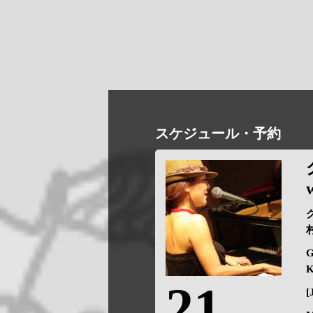
スケジュール・予約
村
G
K
21
[