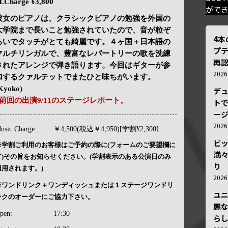
.Charge ¥3,800
がで
彼女のピアノは、クラシックピアノの勉強を外国の
大学院まで長いこと勉強されていたので、音が粒ぞ
4
ろいでタッチがとても綺麗です。４ヶ国＋日本語の
プ
マルチリンガルで、豊富なレパートリーの歌を洗練
再認
されたアレンジで弾き語ります。今回はギターが参
202
加するクァルテットでまたひと味ちがいます。
Kyoko)
デ
前回の出演9/11のステージレポート。
トで
ー
202
usic Charge:
￥4,500(税込￥4,950)[学割¥2,300]
ビ
※学割ご利用のお客様はご予約の際に(フォームのご要望欄に
満
て)その旨をお知らせください。(学割表示のある公演日のみ
り
適用されます。)
202
※ワンドリンク＋ワンディッシュまたは１ステージワンドリ
ユ
ンクのオーダーにご協力下さい。
麗
pen:
17:30
ら