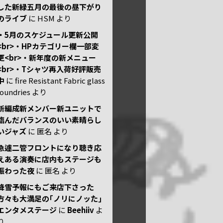
した新緑五月の最後の昼下がり
のライブ
に
HSM
より
・5月のスケジュール更新公開
<br>・HPカテゴリー欄一部変
更<br>・新年度の新メニュー
<br>・Tシャツ再入荷好評販売
中
に
fire Resistant Fabric glass
foundries
より
新編成新メンバー新ユニットで
臨んだバランスのいい素晴らし
いジャズ
に
匿名
より
急遽二管フロントになり聴き応
えある演奏に店内もステージも
賑わった夜
に
匿名
より
降雪予報にもご来店下さった
方々も大満足の｢ノリにノッた｣
エンタメステージ
に
Beehiiv
よ
り