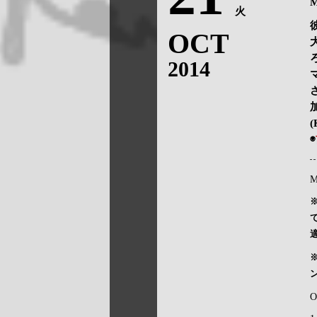
M
火
OCT
2014
(
◉
M
O