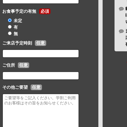
お食事予定の有無
必須
未定
有
無
ご来店予定時刻
任意
ご住所
任意
その他ご要望
任意