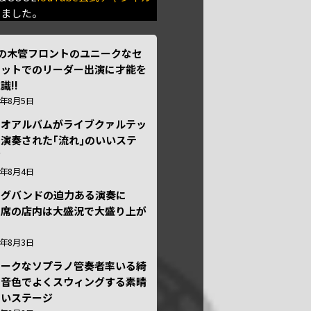
きました。
本の木管フロントのユニークなセ
テットでのリーダー出演に才能を
識!!
6年8月5日
ュオアルバムがライブクァルテッ
演奏された｢流れ｣のいいステ
ジ
6年8月4日
ッグバンドの迫力ある演奏に
々席の店内は大盛況で大盛り上が
6年8月3日
ニークなソプラノ管奏者率いる綺
な音色でよくスウィングする素晴
しいステージ