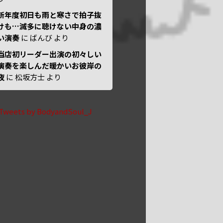
新年度初日も雨と寒さで拍子抜
けも…滅多に聴けない中身の濃
い演奏
に
ばんび
より
当店初リーダー出演の初々しい
演奏を楽しんだ暖かいお彼岸の
夜
に
松坂方士
より
Tweets by BodyandSoul_J