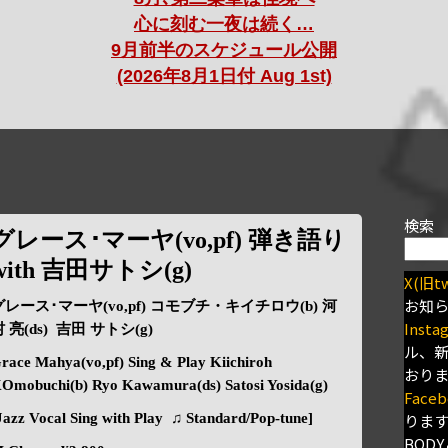
心に刻む一夜は続く…
9月前半のスケジュール公開
(2026年8月1日付 Aug 1st)
検索
グレース･マーヤ(vo,pf) 弾き語り
with 吉田サトシ(g)
X(旧tw
お知
グレース･マーヤ(vo,pf) コモブチ・キイチロウ(b) 河
Insta
 亮(ds) 吉田 サトシ(g)
ル、
race Mahya(vo,pf) Sing & Play Kiichiroh
おり
Omobuchi(b) Ryo Kawamura(ds) Satosi Yosida(g)
Faceb
Jazz Vocal Sing with Play ♫ Standard/Pop-tune]
りま
BODY