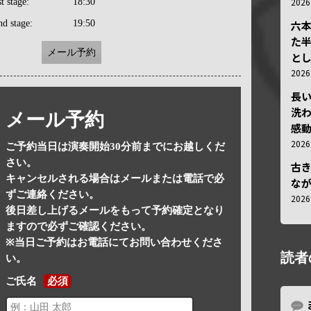
202
st stage:
18:30
nd stage:
19:50
六
た
メール予約
と
202
長
洗
メール予約
感動
202
ご予約当日は演奏開始30分前までにお越しくだ
さい。
古
キャンセルされる場合はメールまたは電話で必
な
ずご連絡ください。
202
後日差し上げるメールをもって予約確定となり
ますので必ずご確認ください。
※当日ご予約はお電話にてお問い合わせくださ
読者
い。
ご氏名
必須