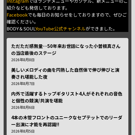
Instagram
ではランチメニューやカクテル、新メニューのご
紹介なども発信しております。
Facebook
でも毎日のお知らせをしておりますので、ぜひご
確認ください。
BODY＆SOUL
YouTube公式チャンネル
ができました。
ただただ感無量⋯50年来お世話になった小曽根真さん
の当店最後のステージ
2026年8月8日
美しいメロディの曲を円熟した自然体で伸び伸びと演
奏され堪能した夜
2026年8月7日
内外で活躍するトップギタリスト4人がそれぞれの音色
と個性の競演/共演を堪能
2026年8月6日
4本の木管フロントのユニークなセプテットでのリーダ
ー出演に才能を再認識!!
2026年8月5日