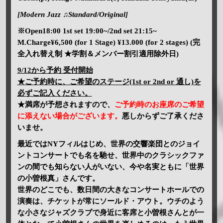
[Modern Jazz ♫Standard/Original]
※Open18:00 1st set 19:00~/2nd set 21:15~
M.Charge¥6,500 (for 1 Stage) ¥13.000 (for 2 stages) (完
全入れ替え制 ★学割＆メンバー割引適用除外日)
9/12から予約 受付開始
★ご予約時に、ご希望のステージ(1st or 2nd or 通し)を
必ずご記入ください。
★満席が予想されますので、
ご予約時のお座席のご希望
に添えない場合がございます。
悪しからずご了承くださ
いませ。
最近ではNYフィルはじめ、世界の交響楽団とのジョイ
ントコンサートでも名を馳せ、世界中のクラシックファ
ンの間でも知らない人がいない、今や名実ともに「世界
の小曽根真」さんです。
世界のどこでも、数日間の大きなコンサートホールでの
演奏は、チケットが常にソールド・アウト。ウチのよう
な小さなジャズクラブで身近に客席と小曽根さんとが一