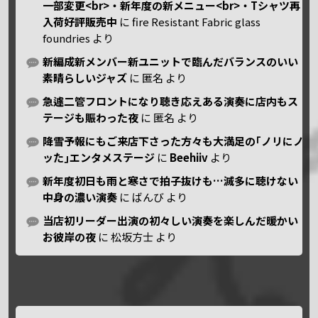
一部変更<br>・新年度の新メニュー<br>・Tシャツ再
入荷好評販売中
に
fire Resistant Fabric glass
foundries
より
新編成新メンバー新ユニットで臨んだバランスのいい
素晴らしいジャズ
に
匿名
より
急遽二管フロントになり聴き応えある演奏に店内もス
テージも賑わった夜
に
匿名
より
降雪予報にもご来店下さった方々も大満足の｢ノリにノ
ッた｣エンタメステージ
に
Beehiiv
より
新年度初日も雨と寒さで拍子抜けも…滅多に聴けない
中身の濃い演奏
に
ばんび
より
当店初リーダー出演の初々しい演奏を楽しんだ暖かい
お彼岸の夜
に
松坂方士
より