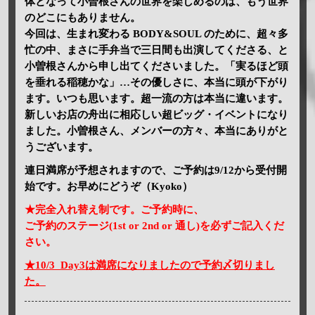
体となって小曽根さんの世界を楽しめるのは、もう世界
のどこにもありません。
今回は、生まれ変わる BODY&SOUL のために、超々多
忙の中、まさに手弁当で三日間も出演してくださる、と
小曽根さんから申し出てくださいました。「実るほど頭
を垂れる稲穂かな」…その優しさに、本当に頭が下がり
ます。いつも思います。超一流の方は本当に違います。
新しいお店の舟出に相応しい超ビッグ・イベントになり
ました。小曽根さん、メンバーの方々、本当にありがと
うございます。
連日満席が予想されますので、ご予約は9/12から受付開
始です。お早めにどうぞ（Kyoko）
★完全入れ替え制です。ご予約時に、
ご予約のステージ(1st or 2nd or 通し)を必ずご記入くだ
さい。
★10/3 Day3は満席になりましたので予約〆切りまし
た。