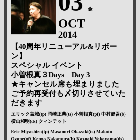
03
金
OCT
2014
【40周年リニューアル&リボー
ン】
スペシャル イベント
小曽根真３Days Day 3
★キャンセル席も埋まりました
ご予約再受付も〆切りさせていた
だきます
エリック宮城(tp) 岡崎正典(ts) 小曽根真(pf) 中村健吾(b)
横山和明(ds) クィンテット
Eric Miyashiro(tp) Masanori Okazaki(ts) Makoto
Ozone(pf) Kengo Nakamura(b) Kazuaki Yokoyama(ds)