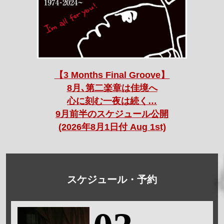
【3 Months Final Groove】
8月､第二楽章は佳境へ
心に刻む一夜は続く…
9月前半のスケジュール公開
(2026年8月1日付 Aug 1st)
スケジュール・予約