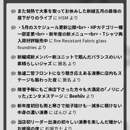
また発熱で大事を取ってお休みした新緑五月の最後の
昼下がりのライブ
に
HSM
より
・5月のスケジュール更新公開<br>・HPカテゴリー欄
一部変更<br>・新年度の新メニュー<br>・Tシャツ再
入荷好評販売中
に
fire Resistant Fabric glass
foundries
より
新編成新メンバー新ユニットで臨んだバランスのいい
素晴らしいジャズ
に
匿名
より
急遽二管フロントになり聴き応えある演奏に店内もス
テージも賑わった夜
に
匿名
より
降雪予報にもご来店下さった方々も大満足の｢ノリにノ
ッた｣エンタメステージ
に
Beehiiv
より
新年度初日も雨と寒さで拍子抜けも…滅多に聴けない
中身の濃い演奏
に
ばんび
より
当店初リーダー出演の初々しい演奏を楽しんだ暖かい
お彼岸の夜
に
松坂方士
より