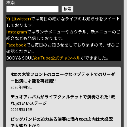
検索
検索
X(旧twitter)
では毎日の細かなライブのお知らせをツイート
しております。
Instagram
ではランチメニューやカクテル、新メニューのご
紹介なども発信しております。
Facebook
でも毎日のお知らせをしておりますので、ぜひご
確認ください。
BODY＆SOUL
YouTube公式チャンネル
ができました。
4本の木管フロントのユニークなセプテットでのリーダ
ー出演に才能を再認識!!
2026年8月5日
デュオアルバムがライブクァルテットで演奏された｢流
れ｣のいいステージ
2026年8月4日
ビッグバンドの迫力ある演奏に満々席の店内は大盛況
で大盛り上がり