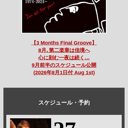
【3 Months Final Groove】
8月､第二楽章は佳境へ
心に刻む一夜は続く…
9月前半のスケジュール公開
(2026年8月1日付 Aug 1st)
スケジュール・予約