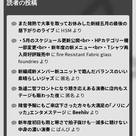
読者の投稿
また発熱で大事を取ってお休みした新緑五月の最後の
昼下がりのライブ
に
HSM
より
・5月のスケジュール更新公開<br>・HPカテゴリー欄
一部変更<br>・新年度の新メニュー<br>・Tシャツ再
入荷好評販売中
に
fire Resistant Fabric glass
foundries
より
新編成新メンバー新ユニットで臨んだバランスのいい
素晴らしいジャズ
に
匿名
より
急遽二管フロントになり聴き応えある演奏に店内もス
テージも賑わった夜
に
匿名
より
降雪予報にもご来店下さった方々も大満足の｢ノリにノ
ッた｣エンタメステージ
に
Beehiiv
より
新年度初日も雨と寒さで拍子抜けも…滅多に聴けない
中身の濃い演奏
に
ばんび
より