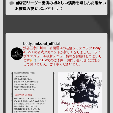
当店初リーダー出演の初々しい演奏を楽しんだ暖かい
お彼岸の夜
に
松坂方士
より
body.and.soul_official
渋谷区宇田川町・公園通りの老舗ジャズクラブ Body
& Soul の公式アカウントが新しくなりました。
ライ
ブスケジュールや新メニュー情報をお届けしてまいり
ます
※DMでのご予約・お問い合わせには対応
しておりません。ご了承くださいませ。