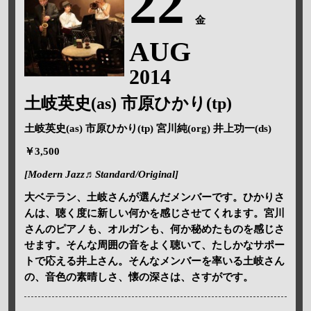
22
金
AUG
2014
土岐英史(as) 市原ひかり(tp)
土岐英史(as) 市原ひかり(tp)
宮川純(org) 井上功一(ds)
￥3,500
[Modern Jazz♬Standard/Original]
大ベテラン、土岐さんが選んだメンバーです。ひかりさ
んは、聴く度に新しい何かを感じさせてくれます。宮川
さんのピアノも、オルガンも、何か秘めたものを感じさ
せます。そんな周囲の音をよく聴いて、たしかなサポー
トで応える井上さん。そんなメンバーを率いる土岐さん
の、音色の素晴しさ、懐の深さは、さすがです。