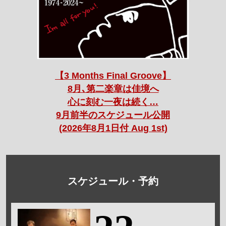
【3 Months Final Groove】
8月､第二楽章は佳境へ
心に刻む一夜は続く…
9月前半のスケジュール公開
(2026年8月1日付 Aug 1st)
スケジュール・予約