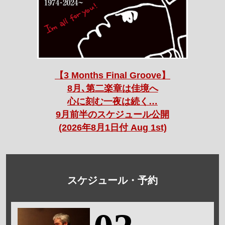
【3 Months Final Groove】
8月､第二楽章は佳境へ
心に刻む一夜は続く…
9月前半のスケジュール公開
(2026年8月1日付 Aug 1st)
スケジュール・予約