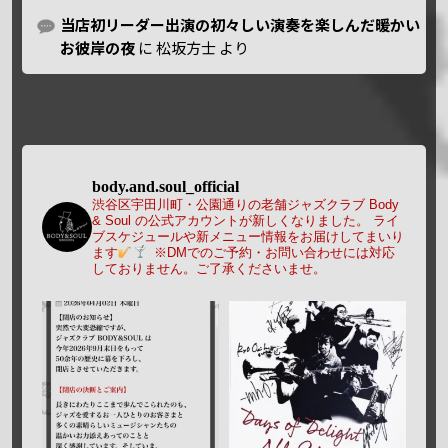
当店初リーダー出演の初々しい演奏を楽しんだ暖かい
お彼岸の夜
に
松坂方士
より
body.and.soul_official
渋谷区宇田川町・公園通りの老舗ジャズクラブ Body
& Soul の公式アカウントが新しくなりました。
ライ
ブスケジュールや新メニュー情報をお届けしてまいり
ます
※DMでのご予約・お問い合わせには対応
しておりません。ご了承くださいませ。