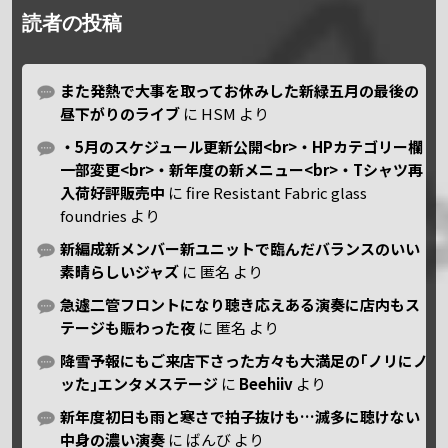
読者の投稿
また発熱で大事を取ってお休みした新緑五月の最後の
昼下がりのライブ
に
HSM
より
・5月のスケジュール更新公開<br>・HPカテゴリー欄
一部変更<br>・新年度の新メニュー<br>・Tシャツ再
入荷好評販売中
に
fire Resistant Fabric glass
foundries
より
新編成新メンバー新ユニットで臨んだバランスのいい
素晴らしいジャズ
に
匿名
より
急遽二管フロントになり聴き応えある演奏に店内もス
テージも賑わった夜
に
匿名
より
降雪予報にもご来店下さった方々も大満足の｢ノリにノ
ッた｣エンタメステージ
に
Beehiiv
より
新年度初日も雨と寒さで拍子抜けも…滅多に聴けない
中身の濃い演奏
に
ばんび
より