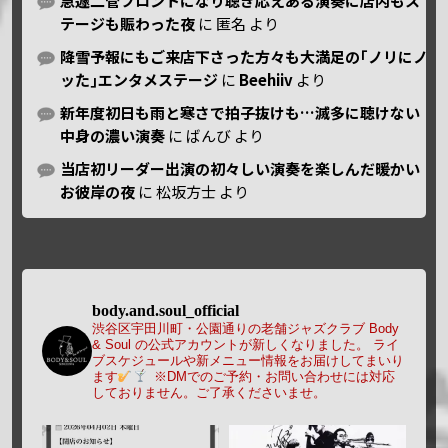
急遽二管フロントになり聴き応えある演奏に店内もス
テージも賑わった夜
に
匿名
より
降雪予報にもご来店下さった方々も大満足の｢ノリにノ
ッた｣エンタメステージ
に
Beehiiv
より
新年度初日も雨と寒さで拍子抜けも…滅多に聴けない
中身の濃い演奏
に
ばんび
より
当店初リーダー出演の初々しい演奏を楽しんだ暖かい
お彼岸の夜
に
松坂方士
より
body.and.soul_official
渋谷区宇田川町・公園通りの老舗ジャズクラブ Body
& Soul の公式アカウントが新しくなりました。
ライ
ブスケジュールや新メニュー情報をお届けしてまいり
ます
※DMでのご予約・お問い合わせには対応
しておりません。ご了承くださいませ。