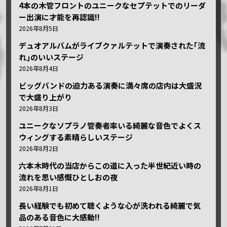
4本の木管フロントのユニークなセプテットでのリーダ
ー出演に才能を再認識!!
2026年8月5日
デュオアルバムがライブクァルテットで演奏された｢流
れ｣のいいステージ
2026年8月4日
ビッグバンドの迫力ある演奏に満々席の店内は大盛況
で大盛り上がり
2026年8月3日
ユニークなソプラノ管奏者率いる綺麗な音色でよくス
ウィングする素晴らしいステージ
2026年8月2日
六本木時代の当店からこの道に入った半世紀近い時の
流れを思い感慨ひとしおの夜
2026年8月1日
長い経験でも初めて聴くような心が洗われる綺麗で気
品のある音色に大感動!!