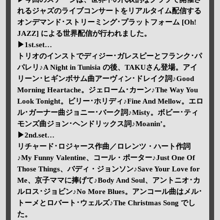
れるジャズのライブコンサートをリアルタイム配信する
オンデマンド･ストリーミング･プラットフォーム [Oh!
JAZZ] による世界配信が行われました。
▶1st.set…
トリオのインストでディジー･ガレスピーとフランク･パ
パレリ♪A Night in Tunisia の後、TAKUさん登場。アイ
リーン･ヒギンボサム曲アーヴィン･ドレイク詞♪Good
Morning Heartache。ジェローム･カーン♪The Way You
Look Tonight。ビリー･ホリディ♪Fine And Mellow。エロ
ル･ガーナー曲ジョニー･バーク詞♪Misty。ボビー･ティ
モンズ曲ジョン･ヘンドリックス詞♪Moanin’。
▶2nd.set…
リチャード･ロジャース作曲／ロレンツ・ハート作詞
♪My Funny Valentine、コール・ポーター♪Just One Of
Those Things、バディ・ジョンソン♪Save Your Love for
Me、京子ママに捧げて♪Body And Soul、アントニオ･カ
ルロス･ジョビン♪No More Blues。アンコール曲はメル･
トーメとロバート･ウェルズ♪The Christmas Song でし
た。