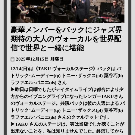
豪華メンバーをバックにジャズ界
期待の大人のヴォーカルを世界配
信で世界と一緒に堪能
2025年12月15日 月曜日
12/14(日)は《TAKU ヴォーカルステージ》バックは パ
トリック･ムーディー(tp) トニー･ザックス(pf) 粟谷巧(b)
ラファエル･パニエ(ds) さん
▶昨日は日曜でしたがデイタイムライブは都合により夕
方からのイブニングライブになったシンガーTAKUさん
のヴォーカルステージ。共演バックは彼の人選による パ
トリック･ムーディー(tp) トニー･ザックス(pf) 粟谷巧(b)
ラファエル･パニエ(ds) さんのクァルテットです。
▶TAKU さんのステージは、実は当店でしか聴くことが
出来ないことを、私は知りませんでした。終演してから