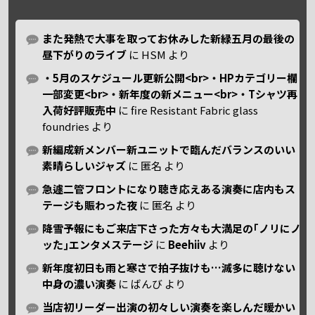
また発熱で大事を取ってお休みした新緑五月の最後の
昼下がりのライブ
に
HSM
より
・5月のスケジュール更新公開<br>・HPカテゴリー欄
一部変更<br>・新年度の新メニュー<br>・Tシャツ再
入荷好評販売中
に
fire Resistant Fabric glass
foundries
より
新編成新メンバー新ユニットで臨んだバランスのいい
素晴らしいジャズ
に
匿名
より
急遽二管フロントになり聴き応えある演奏に店内もス
テージも賑わった夜
に
匿名
より
降雪予報にもご来店下さった方々も大満足の｢ノリにノ
ッた｣エンタメステージ
に
Beehiiv
より
新年度初日も雨と寒さで拍子抜けも…滅多に聴けない
中身の濃い演奏
に
ばんび
より
当店初リーダー出演の初々しい演奏を楽しんだ暖かい