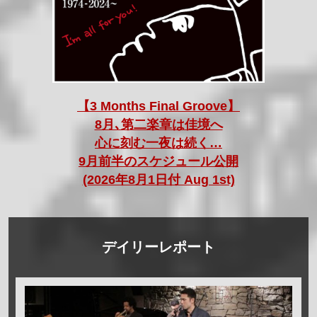
【3 Months Final Groove】
8月､第二楽章は佳境へ
心に刻む一夜は続く…
9月前半のスケジュール公開
(2026年8月1日付 Aug 1st)
デイリーレポート