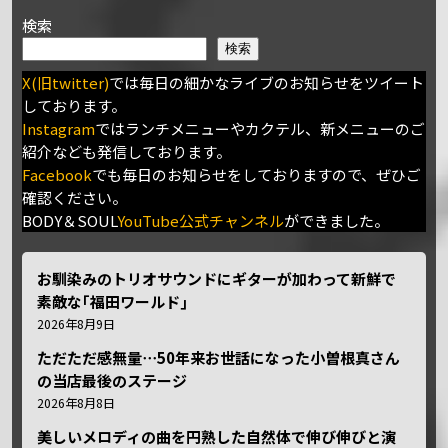
検索
検索
X(旧twitter)
では毎日の細かなライブのお知らせをツイート
しております。
Instagram
ではランチメニューやカクテル、新メニューのご
紹介なども発信しております。
Facebook
でも毎日のお知らせをしておりますので、ぜひご
確認ください。
BODY＆SOUL
YouTube公式チャンネル
ができました。
お馴染みのトリオサウンドにギターが加わって新鮮で
素敵な｢福田ワールド｣
2026年8月9日
ただただ感無量⋯50年来お世話になった小曽根真さん
の当店最後のステージ
2026年8月8日
美しいメロディの曲を円熟した自然体で伸び伸びと演