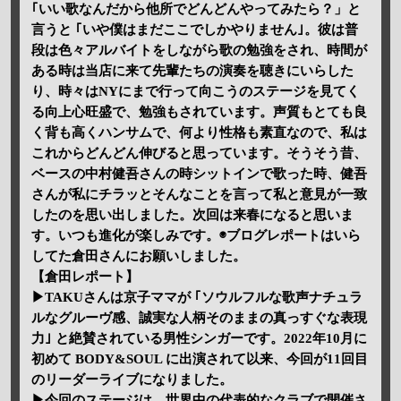
｢いい歌なんだから他所でどんどんやってみたら？」と
言うと ｢いや僕はまだここでしかやりません｣。彼は普
段は色々アルバイトをしながら歌の勉強をされ、時間が
ある時は当店に来て先輩たちの演奏を聴きにいらした
り、時々はNYにまで行って向こうのステージを見てく
る向上心旺盛で、勉強もされています。声質もとても良
く背も高くハンサムで、何より性格も素直なので、私は
これからどんどん伸びると思っています。そうそう昔、
ベースの中村健吾さんの時シットインで歌った時、健吾
さんが私にチラッとそんなことを言って私と意見が一致
したのを思い出しました。次回は来春になると思いま
す。いつも進化が楽しみです。◉ブログレポートはいら
してた倉田さんにお願いしました。
【倉田レポート】
▶TAKUさんは京子ママが ｢ソウルフルな歌声ナチュラ
ルなグルーヴ感、誠実な人柄そのままの真っすぐな表現
力｣ と絶賛されている男性シンガーです。2022年10月に
初めて BODY&SOUL に出演されて以来、今回が11回目
のリーダーライブになりました。
▶今回のステージは、世界中の代表的なクラブで開催さ