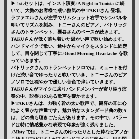
▶ 1st.セットは、インスト演奏♪A Night in Tunisia に続
いて、大勢のお客様で凄い熱気の中 TAKUさん 登場。
ラファエルさんが左手でリムショット右手でシンバルを
叩いてリズムを刻み、トニーさんのピアノ、パトリック
さんのトランペット、粟谷さんのベースが続きます。
TAKUさんが低く落ち着いた温かい声で歌い始めます。
ハンドマイクで歌い、途中からマイクをスタンドに固定
して、目を閉じて丁寧に♪Good Morning Heartache を歌
っていきます。
パトリックさんのトランペットソロでは、ミュートを付
けた渋い音でゆったりと吹いていき、トニーさんのピア
ノソロでは穏やかで優しい音色で弾いていきます。
TAKUさんがマイクに戻りバンドメンバーが寄り添う演
奏の中、説得力のある歌声を響かせます。
▶TAKUさんは、力強く幹の太い歌声で、観客の耳に心
地よく豊かな声量です。魅力的なスタンダード曲の数々
は、どの曲も聴きごたえがあります。その中で、バラー
ドは特に情感豊かな表現で印象が強く残りました。
♪Misty では、トニーさんのゆったりとした粋なピアノか