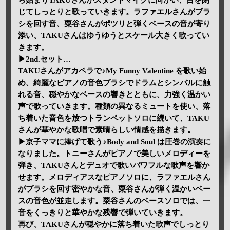
ら始まりTAKUさんがスタンドマイクに向かい、目を閉
じてしっとりと歌っていきます。ラファエルさんがブラ
シを回す音、粟谷さんがポツリと弾くベースの音が寄り
添い、TAKUさんはゆうゆうとスケール大きく歌ってい
きます。
▶2nd.セット…
TAKUさんがアカペラで♪My Funny Valentine を歌い始
め、綺麗なピアノの音色ブラシでドラムとシンバルに触
れる音、穏やかなベースの響きとともに、力強く温かい
声で歌っていきます。種類の異なるミュートを使い、落
ち着いた音色を放つトランペットソロに続いて、TAKU
さんが華やかな歌唱で素晴らしい情感を描きます。
▶京子ママに捧げて歌う♪Body and Soul は圧巻の演奏に
なりました。トニーさんがピアノで美しいメロディーを
弾き、TAKUさんとデュオで歌いパワフルな歌声を響か
せます。メロディアスなピアノソロに、ラファエルさん
がブラシを回す密やかな音、粟谷さんが弾く温かいベー
スの音色が並走します。粟谷さんのベースソロでは、一
音をくっきりと華やかな残響で弾いていきます。
再び、TAKUさんが穏やかに落ち着いた歌声でしっとり