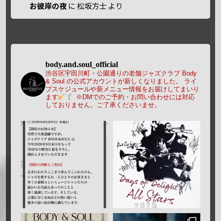
お彼岸の夜
に
松坂方士
より
body.and.soul_official
渋谷区宇田川町・公園通りの老舗ジャズクラブ Body
& Soul の公式アカウントが新しくなりました。
ライ
ブスケジュールや新メニュー情報をお届けしてまいり
ます
※DMでのご予約・お問い合わせには対応
しておりません。ご了承くださいませ。