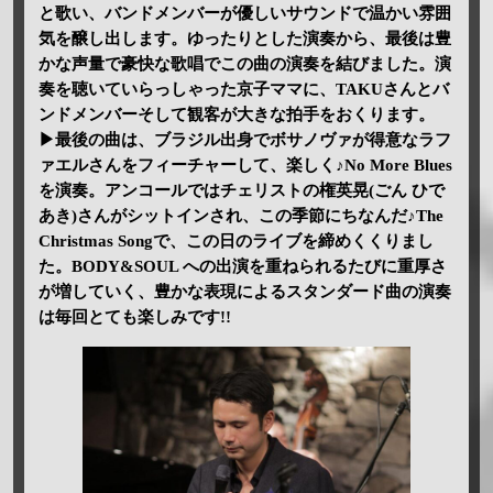
と歌い、バンドメンバーが優しいサウンドで温かい雰囲
気を醸し出します。ゆったりとした演奏から、最後は豊
かな声量で豪快な歌唱でこの曲の演奏を結びました。演
奏を聴いていらっしゃった京子ママに、TAKUさんとバ
ンドメンバーそして観客が大きな拍手をおくります。
▶最後の曲は、ブラジル出身でボサノヴァが得意なラフ
ァエルさんをフィーチャーして、楽しく♪No More Blues
を演奏。アンコールではチェリストの権英晃(ごん ひで
あき)さんがシットインされ、この季節にちなんだ♪The
Christmas Songで、この日のライブを締めくくりまし
た。BODY&SOUL への出演を重ねられるたびに重厚さ
が増していく、豊かな表現によるスタンダード曲の演奏
は毎回とても楽しみです!!