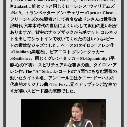
▶2nd.set…前セットと同じくローレンス･ウィリアムズ
♪No 9。トランペッター ドン･チェリー♪Open or Close…
フリージャズの先駆者として有名な故ドンさんは世界放
浪時代 六本木時代の当店によくいらして沢山の思い出が
ありますが、背中のナップザックからポケット コルネッ
トを出してシットインで吹いてくれたのはいつも4ビー
トの素敵なジャズでした。ベースのタイロン･アレン作
♪Obsidian (黒曜石)。ピアニスト グレン･タッカー
♪Resilience。同じくグレン･タッカーの♪Equanimity (平
静/心の平衡)…スピリチュアルな響きの曲。タイロン･ア
レン作♪The “A” Side…レコードの“A面”にちなむ洒落の
効いたタイトル名。アンコール曲はケニー･ドーハムの
代表的オリジナル曲♪The Fox…元々アップテンポな曲で
すが凄いスピード感の演奏でした。