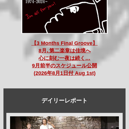
【3 Months Final Groove】
8月､第二楽章は佳境へ
心に刻む一夜は続く…
9月前半のスケジュール公開
(2026年8月1日付 Aug 1st)
デイリーレポート