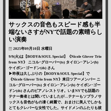
サックスの音色もスピード感も半
端ないさすがNYで話題の素晴らし
い演奏
2025年09月10日 水曜日
9/9(火)は【BODY&SOUL Special】《Nicole Glover Trio
from NY》 ニコル･グローバー(ts) タイロン･アレン(b)
ケイボン･ゴードン(ds) さん
▶昨夜は久しぶりの【BODY&SOUL Special】で
《Nicole Glover Trio from NY》来日ツアーメンバー ニ
コル･グローバー(ts) タイロン･アレン(b) ケイボン･ゴー
ドン(ds) さんのピアノレストリオ。いまNYでも話題の
テナー奏者とは聞いていましたが…テナーもソプラノサ
ックスも音色がもの凄く綺麗で、おまけに美人でしかも
とてもクレバーな女性でした。サイドメンのふたりも彼