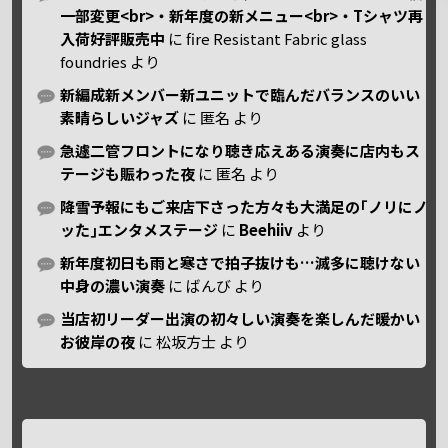
一部変更<br>・新年度の新メニュー<br>・Tシャツ再
入荷好評販売中
に
fire Resistant Fabric glass
foundries
より
新編成新メンバー新ユニットで臨んだバランスのいい
素晴らしいジャズ
に
匿名
より
急遽二管フロントになり聴き応えある演奏に店内もス
テージも賑わった夜
に
匿名
より
降雪予報にもご来店下さった方々も大満足の｢ノリにノ
ッた｣エンタメステージ
に
Beehiiv
より
新年度初日も雨と寒さで拍子抜けも…滅多に聴けない
中身の濃い演奏
に
ばんび
より
当店初リーダー出演の初々しい演奏を楽しんだ暖かい
お彼岸の夜
に
松坂方士
より