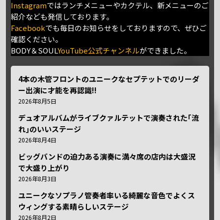
Instagram
ではランチメニューやカクテル、新メニューのご
紹介なども発信しております。
Facebook
でも毎日のお知らせをしておりますので、ぜひご
確認ください。
BODY＆SOUL
YouTube公式チャンネル
ができました。
4本の木管フロントのユニークなセプテットでのリーダ
ー出演に才能を再認識!!
2026年8月5日
デュオアルバムがライブクァルテットで演奏された｢流
れ｣のいいステージ
2026年8月4日
ビッグバンドの迫力ある演奏に満々席の店内は大盛況
で大盛り上がり
2026年8月3日
ユニークなソプラノ管奏者率いる綺麗な音色でよくス
ウィングする素晴らしいステージ
2026年8月2日