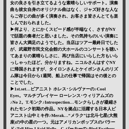
女の良さを引き立てるような素晴らしいサポート。演奏
曲も彼女自身のオリジナル曲はなく、ジャズ好きな人な
らご存じの曲が多く演奏され、お客さま皆さんとても楽
しんでおられました。
▶何より、とにかくスピード感が半端なく、さすがNY
で話題の奏者だと思いました。その気持ちのいい演奏に
皆さん大満足のようでした。当店はツアー最終日でした
が、武蔵野市民文化会館の大ホールのコンサートを聴い
てあまりの素晴らしさに、再び当店にいらした方もいら
っしゃったほど。分かりますね。ニコルさんはすぐNY
に帰国されますが、タイロンさんとケイボンさんのリズ
ム隊は今日から1週間、船上の仕事で帰国はその後との
ことでした。
▶1st.set…ピアニスト ホレス･シルヴァーの♪Cool
Eyes。マルチプレイヤー ローレンス･ウィリアムズの
♪No 2。T.モンク♪Introspection…モンクらしさが凝縮さ
れたモンク初期の作品。NYを拠点に活躍する日本人ピ
アニスト山中ミキ作♪Merak…“メラク”は北斗七星(大熊
座)の中の星の一つ。元はアメリカンポップスのバラー
ド♪Tell Him I Said Hello。C.パーカーの♪Bird Feathers。