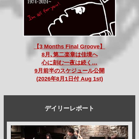
【3 Months Final Groove】
8月､第二楽章は佳境へ
心に刻む一夜は続く…
9月前半のスケジュール公開
(2026年8月1日付 Aug 1st)
デイリーレポート