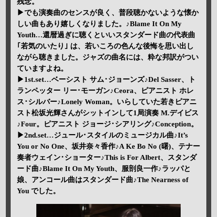
残念。
▶でも演奏曲のセンスが良く、普段聴かないような懐か
しい曲もあり嬉しくなりました。♪Blame It On My
Youth…還暦過ぎに聴くといいスタンダード曲の代表曲
｢若気のいたり｣ は、若いころの色んな後悔を思い出し
ながら聴きました。ジャズの曲名には、粋な邦訳がつい
ていますよね。
▶1st.set…ベーシスト サム･ジョーンズ♪Del Sasser、ト
ランペッター リー･モーガン♪Ceora、ピアニスト ホレ
ス･シルバー♪Lonely Woman。いらしていた若きピアニ
スト松坂光輝さんがシットインして1局演奏 M.デイビス
♪Four。ピアニスト ジョージ･シアリング♪Conception。
▶2nd.set…ジュール･スタイルのミュージカル曲♪It’s
You or No One、坂井奈々香作♪A Ke Bo No (曙)、テナー
奏者ウェイン･ショーター♪This is For Albert、スタンダ
ード曲♪Blame It On My Youth、服剖良一作♪ラッパと
娘、アンコール曲はスタンダード曲♪The Nearness of
You でした。