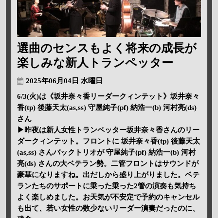
選曲のセンスもよく将来の成長が
楽しみな新人トランペッター
2025年06月04日 水曜日
6/3(火)は《坂井奈々香リーダークィンテット》坂井奈々
香(tp) 後藤天太(as,ss) 守屋純子(pf) 納浩一(b) 河村亮(ds)
さん
▶昨夜は新人女性トランペッター坂井奈々香さんのリー
ダークィンテット。フロントに 坂井奈々香(tp) 後藤天太
(as,ss) さんバックトリオが 守屋純子(pf) 納浩一(b) 河村
亮(ds) さんの大ベテラン勢。二管フロントはサウンドが
豪華になりますね。出だしから盛り上がりました。ベテ
ランたちのサポートに乗った乗った2管の演奏も気持ち
よく楽しめました。お天気が不安定で予約のキャンセル
も出て、若い女性の数少ないリーダー演奏だったのに、