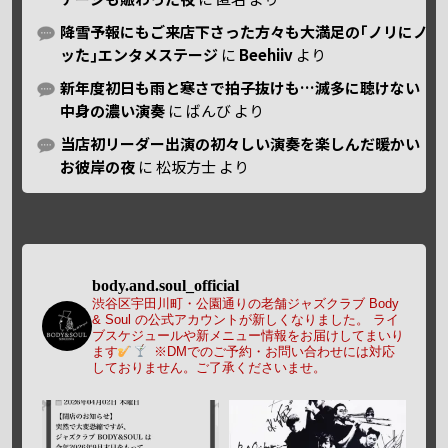
降雪予報にもご来店下さった方々も大満足の｢ノリにノ
ッた｣エンタメステージ
に
Beehiiv
より
新年度初日も雨と寒さで拍子抜けも…滅多に聴けない
中身の濃い演奏
に
ばんび
より
当店初リーダー出演の初々しい演奏を楽しんだ暖かい
お彼岸の夜
に
松坂方士
より
body.and.soul_official
渋谷区宇田川町・公園通りの老舗ジャズクラブ Body
& Soul の公式アカウントが新しくなりました。
ライ
ブスケジュールや新メニュー情報をお届けしてまいり
ます
※DMでのご予約・お問い合わせには対応
しておりません。ご了承くださいませ。