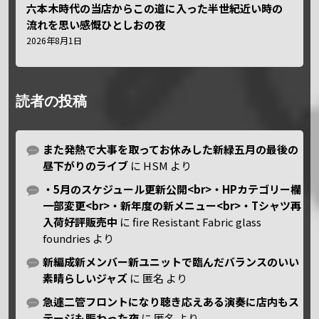
六本木時代の当店からこの道に入った半世紀近い時の
流れを思い感慨ひとしおの夜
2026年8月1日
読者の投稿
また発熱で大事を取ってお休みした新緑五月の最後の
昼下がりのライブ
に
HSM
より
・5月のスケジュール更新公開<br>・HPカテゴリー欄
一部変更<br>・新年度の新メニュー<br>・Tシャツ再
入荷好評販売中
に
fire Resistant Fabric glass
foundries
より
新編成新メンバー新ユニットで臨んだバランスのいい
素晴らしいジャズ
に
匿名
より
急遽二管フロントになり聴き応えある演奏に店内もス
テージも賑わった夜
に
匿名
より