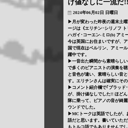
け値なしに一流だ!
2024年06月02日 日曜日
▶月が変わった昨夜の週末土曜は、
ージは《エリチン･シリノフ トリ
ハガイ･コーエン-ミロ(b) ア
今は英国にお住まいですが、ア
国で現在はベルリン、アミール
躍中です。
▶一音出た瞬間から素晴らしい
で多くのピアニストの演奏を聴
と音色が違い、素晴らしい音と
す。エリチンさんは確実にその
▶コメント紹介欄で｢ブラッド
が、掛け値なしでした!! ほ
隊に乗って、ピアノの音が綺麗
ウンドでした。
▶MCトークは英語でしたが、
語だと思います。書いていただ
もトルコ語でもありませんでし