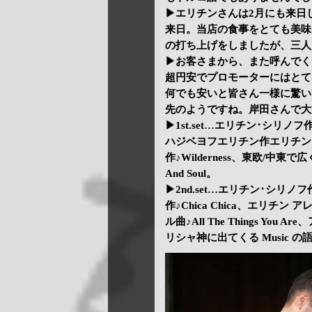
▶エリチンさんは2月にも来日
来日。当店の食事をとても美味
の打ち上げをしましたが、三人
▶お客さまから、また呼んでく
超円安でプロモーターにはとて
何でも安いと皆さん一様に驚い
先のようですね。岸田さんで大
▶1st.set…エリチン･シリ
ハジベヨフエリチン作エリチンアレン
作♪Wilderness、東欧/中東で広
And Soul。
▶2nd.set…エリチン･シリノフ作
作♪Chica Chica、エリチン
ル曲♪All The Things Y
リシャ神に出てくる Music