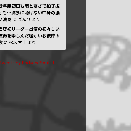
新年度初日も雨と寒さで拍子抜
けも…滅多に聴けない中身の濃
い演奏
に
ばんび
より
当店初リーダー出演の初々しい
演奏を楽しんだ暖かいお彼岸の
夜
に
松坂方士
より
Tweets by BodyandSoul_J