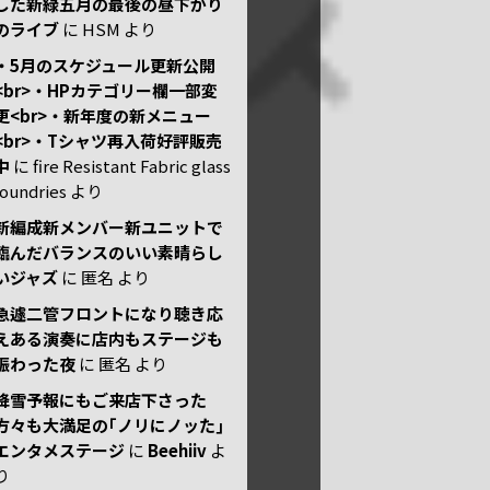
した新緑五月の最後の昼下がり
のライブ
に
HSM
より
・5月のスケジュール更新公開
<br>・HPカテゴリー欄一部変
更<br>・新年度の新メニュー
<br>・Tシャツ再入荷好評販売
中
に
fire Resistant Fabric glass
foundries
より
新編成新メンバー新ユニットで
臨んだバランスのいい素晴らし
いジャズ
に
匿名
より
急遽二管フロントになり聴き応
えある演奏に店内もステージも
賑わった夜
に
匿名
より
降雪予報にもご来店下さった
方々も大満足の｢ノリにノッた｣
エンタメステージ
に
Beehiiv
よ
り