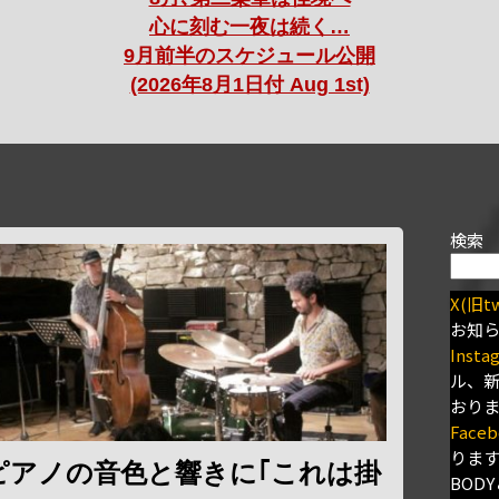
心に刻む一夜は続く…
9月前半のスケジュール公開
(2026年8月1日付 Aug 1st)
検索
X(旧tw
お知
Insta
ル、
おり
Faceb
りま
ピアノの音色と響きに｢これは掛
BODY