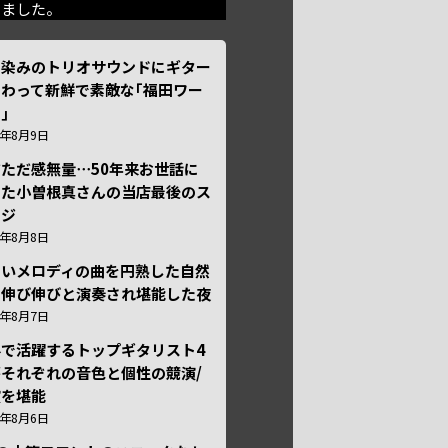
きました。
馴染みのトリオサウンドにギター
わって新鮮で素敵な｢福田ワー
｣
6年8月9日
ただ感無量⋯50年来お世話に
った小曽根真さんの当店最後のス
ージ
6年8月8日
しいメロディの曲を円熟した自然
で伸び伸びと演奏され堪能した夜
6年8月7日
外で活躍するトップギタリスト4
それぞれの音色と個性の競演/
演を堪能
6年8月6日