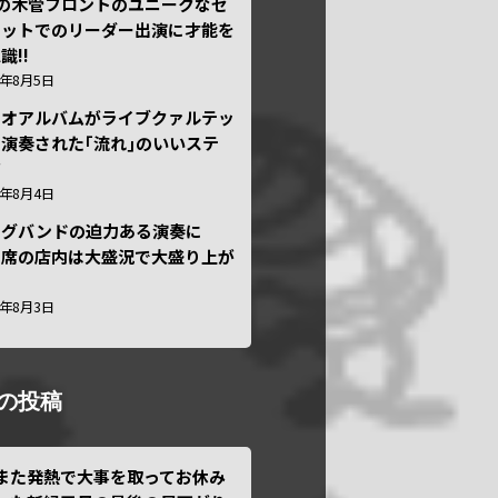
本の木管フロントのユニークなセ
テットでのリーダー出演に才能を
識!!
6年8月5日
ュオアルバムがライブクァルテッ
演奏された｢流れ｣のいいステ
ジ
6年8月4日
ッグバンドの迫力ある演奏に
々席の店内は大盛況で大盛り上が
6年8月3日
の投稿
また発熱で大事を取ってお休み