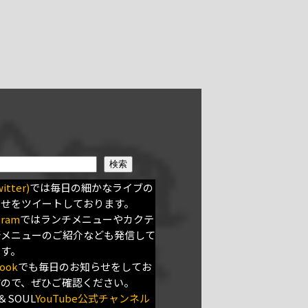
検索
itter)
では毎日の細かなライブの
らせをツイートしております。
gram
ではランチメニューやカクテ
新メニューのご紹介なども発信して
ます。
ook
でも毎日のお知らせをしてお
すので、ぜひご確認ください。
＆SOUL
YouTube公式チャンネル