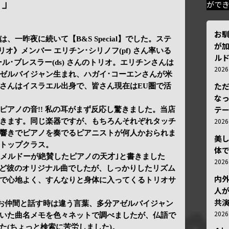
!」
がで
お
一昨夜に続いて【B&S Special】でした。ステ
が加
オ》メンバー エリチン･シリノフ(pf) さん率いる
ルド
ミール･ブレスラー(ds) さんのトリオ。エリチンさんは
202
ゼルバイジャン生まれ、ハガイ･コーエンさんが米
ただ
さんはイスラエル出身で、皆さん現在はEU圏で活
な
テ
ピアノの音!! 私の耳がまず反応し驚きました。当店
202
きます。同じ楽器ですが、もちろんそれぞれタッチ
響きでピアノを奏でるピアニストが何人かおられま
美
トップクラス。
体
･メルドーが絶賛したピアノの天才｣と書きました
202
どんど彼のオリジナル曲でしたが、しっかりしたリズム
内
で心地よく、すんなりと身体に入ってくるトリオサ
人が
共
お仲間と話す時は違う言葉、多分アゼルバイジャン
202
いた曲名メモを色々ネットで調べましたが、仏語で
た(ちょっと検索に苦労しました)。