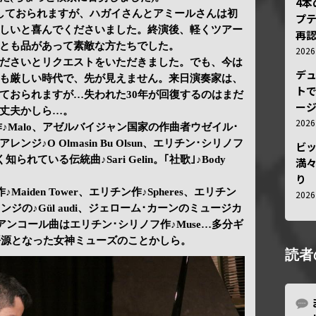
4
しておられますが、ハガイさんとアミールさんは初
プ
しいと喜んでくださいました。終演後、軽くツアー
再認
とも品があって素敵な方たちでした。
202
ださいとリクエストをいただきました。でも、今は
デ
も厳しい時代で、先が見えません。来日演奏家は、
トで
ておられますが…失われた30年が回復するのはまだ
ー
丈夫かしら…。
202
ノフ作♪Malo、アゼルバイジャン国家の作曲者ウゼイル･
ジ♪O Olmasin Bu Olsun、エリチン･シリノフ
ビ
く知られている伝統曲♪Sari Gelin。｢社歌｣♪Body
満
り
♪Maiden Tower、エリチン作♪Spheres、エリチン
202
 アレンジの♪Gül audi、ジェローム･カーンのミュージカ
ou Are、アンコール曲はエリチン･シリノフ作♪Muse…多分ギ
 の語源となった女神ミューズのことかしら。
読者