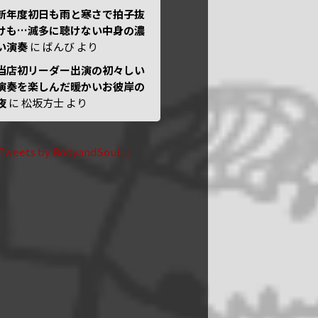
新年度初日も雨と寒さで拍子抜
けも…滅多に聴けない中身の濃
い演奏
に
ばんび
より
当店初リーダー出演の初々しい
演奏を楽しんだ暖かいお彼岸の
夜
に
松坂方士
より
Tweets by BodyandSoul_J