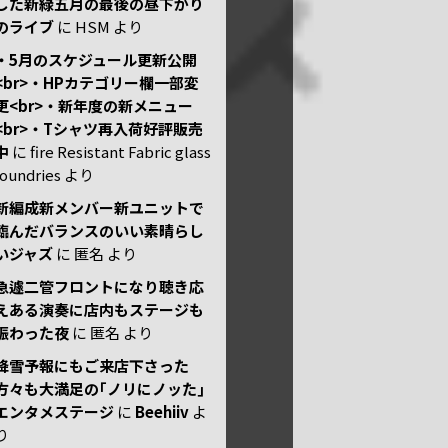
した新緑五月の最後の昼下がり
のライブ
に
HSM
より
・5月のスケジュール更新公開
<br>・HPカテゴリー欄一部変
更<br>・新年度の新メニュー
<br>・Tシャツ再入荷好評販売
中
に
fire Resistant Fabric glass
foundries
より
新編成新メンバー新ユニットで
臨んだバランスのいい素晴らし
いジャズ
に
匿名
より
急遽二管フロントになり聴き応
えある演奏に店内もステージも
賑わった夜
に
匿名
より
降雪予報にもご来店下さった
方々も大満足の｢ノリにノッた｣
エンタメステージ
に
Beehiiv
よ
り