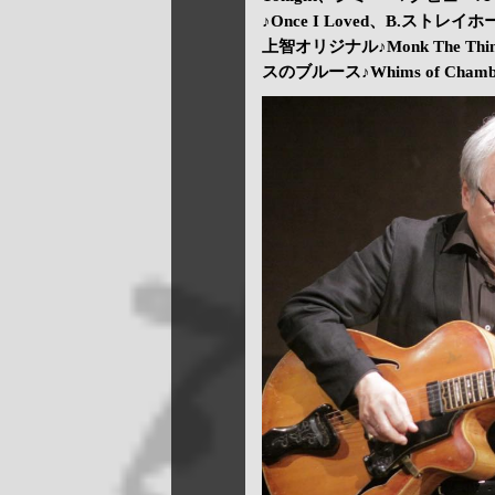
♪Once I Loved、B.ストレイ
上智オリジナル♪Monk The 
スのブルース♪Whims of Cham