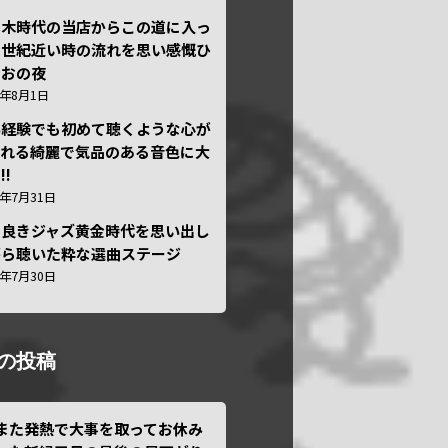
本木時代の当店からこの道に入っ
半世紀近い時の流れを思い感慨ひ
しおの夜
6年8月1日
い経験でも初めて聴くような心が
われる綺麗で気品のある音色に大
!!
6年7月31日
き良きジャズ黄金時代を思い出し
がら聴いた粋な選曲ステージ
6年7月30日
の投稿
また発熱で大事を取ってお休み