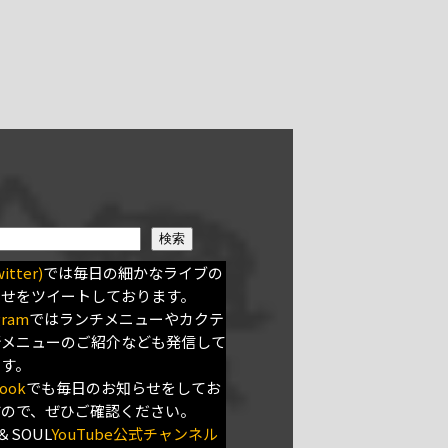
検索
itter)
では毎日の細かなライブの
らせをツイートしております。
gram
ではランチメニューやカクテ
新メニューのご紹介なども発信して
ます。
ook
でも毎日のお知らせをしてお
すので、ぜひご確認ください。
＆SOUL
YouTube公式チャンネル