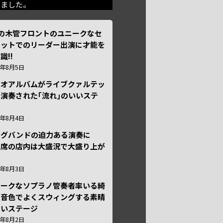
きました。
本の木管フロントのユニークなセ
テットでのリーダー出演に才能を
識!!
6年8月5日
ュオアルバムがライブクァルテッ
演奏された｢流れ｣のいいステ
ジ
6年8月4日
ッグバンドの迫力ある演奏に
々席の店内は大盛況で大盛り上が
6年8月3日
ニークなソプラノ管奏者率いる綺
な音色でよくスウィングする素晴
しいステージ
6年8月2日