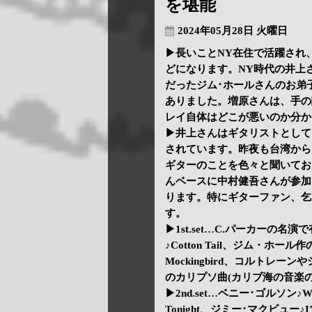
を堪能
2024年05月28日 火曜日
▶長いことNY在住で活躍され
どになります。NY時代の井上
だったジム･ホールさんのお弟
ありました。増原さんは、手の
レイ自体はどこが悪いのか分か
▶井上さんはギタリストとして
されています。昨夜も台湾から
ギターのことを色々と聞いておら
んベースに中村健吾さんが参加
ります。特にギターファン、乞
す。
▶1st.set…C.パーカーの名演
♪Cotton Tail、ジム・ホール作の
Mockingbird、コルトレーンやシナ
のカリプソ曲(カリブ海の音楽のスタイ
▶2nd.set…ベニー･ゴルソン♪Whi
Tonight、ジミー･マクビュー♪I