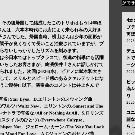
がで
4
、その後帰国して結成したこのトリオはもう14年ほ
プ
さんは、六本木時代にお店によく来られ私の大好き
再認
子さんでした。帰国当時、横山さんは少年の面影が
202
調子が良くなくて長いこと治療されていますが、プ
デ
らないしっかりしたリズムを刻みます。
トで
は今日本ではトップクラスで、後進の指導にも活躍
ー
いらしたお客さまが、終演後井上さんに話しかけて
202
れました。次回は6/26(水)、ピアノに武本和大さ
して、スリルとスピード感のあるクァルテットにな
ビ
うご期待!! 以下、演奏曲のコメントは井上さんで
満
り
で有名♪Star Eyes、D.エリントンのスウィング曲
202
ワルツ♪Waltz New、エリントンの♪Sunset and The
ユ
トラで有名な♪All or Nothing At All、S.ロリンズ
麗
ルのひとつ)♪Everywhere Calypso。
ら
sper Not、ジェローム･カーン♪The Way You Look
202
’m Mood For Love、A.Cジョビンのボサノバ曲