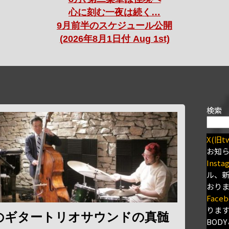
心に刻む一夜は続く…
9月前半のスケジュール公開
(2026年8月1日付 Aug 1st)
検索
X(旧tw
お知
Insta
ル、
おり
Faceb
りま
のギタートリオサウンドの真髄
BODY