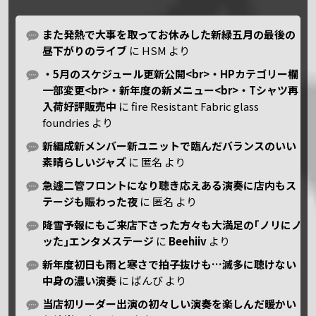
また発熱で大事を取ってお休みした新緑五月の最後の
昼下がりのライブ
に
HSM
より
・5月のスケジュール更新公開<br>・HPカテゴリー欄
一部変更<br>・新年度の新メニュー<br>・Tシャツ再
入荷好評販売中
に
fire Resistant Fabric glass
foundries
より
新編成新メンバー新ユニットで臨んだバランスのいい
素晴らしいジャズ
に
匿名
より
急遽二管フロントになり聴き応えある演奏に店内もス
テージも賑わった夜
に
匿名
より
降雪予報にもご来店下さった方々も大満足の｢ノリにノ
ッた｣エンタメステージ
に
Beehiiv
より
新年度初日も雨と寒さで拍子抜けも…滅多に聴けない
中身の濃い演奏
に
ばんび
より
当店初リーダー出演の初々しい演奏を楽しんだ暖かい