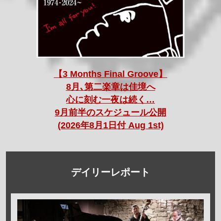
【3 Months Final Groove】
8月､第二楽章は佳境へ
心に刻む一夜は続く…
9月前半のスケジュール公開
(2026年8月1日付 Aug 1st)
デイリーレポート