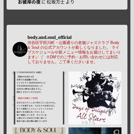
お彼岸の夜
に
松坂方士
より
body.and.soul_official
渋谷区宇田川町・公園通りの老舗ジャズクラブ Body
& Soul の公式アカウントが新しくなりました。
ライ
ブスケジュールや新メニュー情報をお届けしてまいり
ます
※DMでのご予約・お問い合わせには対応
しておりません。ご了承くださいませ。