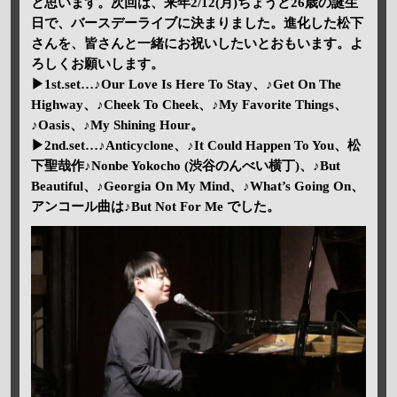
と思います。次回は、来年2/12(月)ちょうど26歳の誕生
日で、バースデーライブに決まりました。進化した松下
さんを、皆さんと一緒にお祝いしたいとおもいます。よ
ろしくお願いします。
▶1st.set…♪Our Love Is Here To Stay、♪Get On The
Highway、♪Cheek To Cheek、♪My Favorite Things、
♪Oasis、♪My Shining Hour。
▶2nd.set…♪Anticyclone、♪It Could Happen To You、松
下聖哉作♪Nonbe Yokocho (渋谷のんべい横丁)、♪But
Beautiful、♪Georgia On My Mind、♪What’s Going On、
アンコール曲は♪But Not For Me でした。