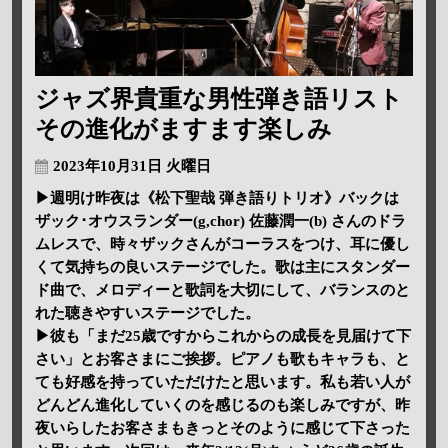
ジャズ界貴重な男性弾き語リスト
その進化がますます楽しみ
2023年10月31日 火曜日
▶週明け昨夜は《松下聖哉 弾き語りトリオ》バックは
ザック･オウスランダー(g,chor) 佐藤潤一(b) さんのドラ
ムレスで、時々ザックさんがコーラスをつけ、耳に優し
くて気持ちの良いステージでした。歌は主にスタンダー
ド曲で、メロディーと歌詞を大切にして、バランスのと
れた聴きやすいステージでした。
▶彼も「まだ25歳ですからこれからの成長を見届けて下
さい」とお客さまにご挨拶。ピアノも歌もキャラも、と
ても好感を持っていただけたと思います。私も若い人が
どんどん進化していくのを感じるのも楽しみですが、昨
夜いらしたお客さまもきっとそのように感じて下さった