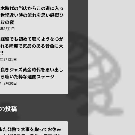
本木時代の当店からこの道に入っ
半世紀近い時の流れを思い感慨ひ
しおの夜
6年8月1日
い経験でも初めて聴くような心が
われる綺麗で気品のある音色に大
!!
6年7月31日
き良きジャズ黄金時代を思い出し
がら聴いた粋な選曲ステージ
6年7月30日
の投稿
また発熱で大事を取ってお休み