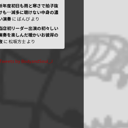
新年度初日も雨と寒さで拍子抜
けも…滅多に聴けない中身の濃
い演奏
に
ばんび
より
当店初リーダー出演の初々しい
演奏を楽しんだ暖かいお彼岸の
夜
に
松坂方士
より
Tweets by BodyandSoul_J