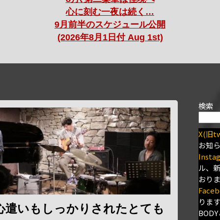
心に刻む一夜は続く…
9月前半のスケジュール公開
(2026年8月1日付 Aug 1st)
検索
X(旧tw
お知
Insta
ル、
おり
Faceb
りま
心遣いもしっかりされたとても
BODY