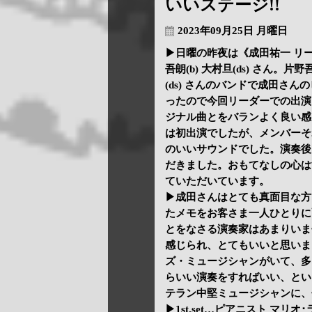
いいステージ!!
2023年09月25日 月曜日
▶日曜の昨夜は《成田祐一 リーダ
吾朗(b) 大村旦(ds) さん
(ds) さんのバンドで成田さ
ったので今回リーダーでの出演
ジナル曲とをバランよく良い感
は初出演でしたが、メンバーそ
のいいサウンドでした。演奏後
だきました。おもてなしの心は
ていただいています。
▶成田さんはとても真面目な方
たメモをお客さま一人ひとりに
とをなさる演奏家はあまりいま
感じられ、とてもいいと思いま
ズ・ミュージシャンがいて、多
らいい演奏をすればいい、とい
テラン中堅ミュージシャンに、
▶1st.set…ピアニスト マリオ･