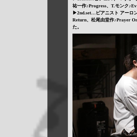
祐一作♪Progress、T.モンク♪Evi
▶2nd.set…ピアニスト アーロン
Return、松尾由堂作♪Prayer On
た。