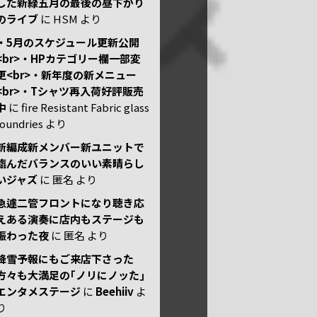
した新緑五月の最後の昼下がり
のライブ
に
HSM
より
・5月のスケジュール更新公開
<br>・HPカテゴリー欄一部変
更<br>・新年度の新メニュー
<br>・Tシャツ再入荷好評販売
中
に
fire Resistant Fabric glass
foundries
より
新編成新メンバー新ユニットで
臨んだバランスのいい素晴らし
いジャズ
に
匿名
より
急遽二管フロントになり聴き応
えある演奏に店内もステージも
賑わった夜
に
匿名
より
降雪予報にもご来店下さった
方々も大満足の｢ノリにノッた｣
エンタメステージ
に
Beehiiv
よ
り