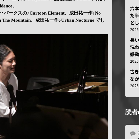
dence。
六
･パークスの♪Cartoon Element、成田祐一作♪No
た
 The Mountain、成田祐一作♪Urban Nocturne でし
と
202
長
洗
感動
202
古
な
202
読者