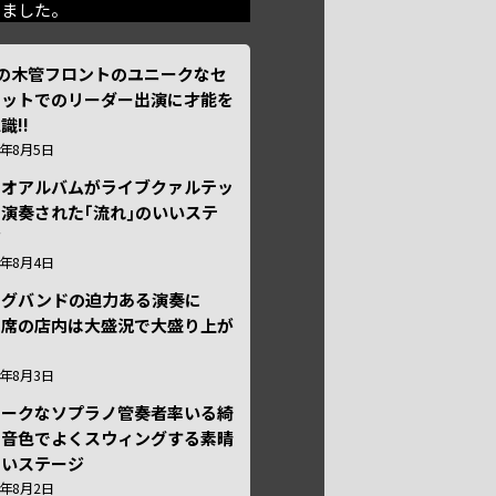
きました。
本の木管フロントのユニークなセ
テットでのリーダー出演に才能を
識!!
6年8月5日
ュオアルバムがライブクァルテッ
演奏された｢流れ｣のいいステ
ジ
6年8月4日
ッグバンドの迫力ある演奏に
々席の店内は大盛況で大盛り上が
6年8月3日
ニークなソプラノ管奏者率いる綺
な音色でよくスウィングする素晴
しいステージ
6年8月2日