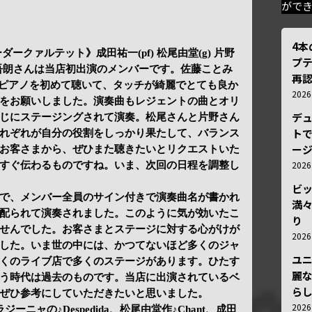
がで
4
ークァルテット》成田祐一(pf) 松尾由堂(g) 片野
プ
。片野吾朗さんは当店初出演のメンバーです。佐藤ことみ
再認
んのピアノを初めて聴いて、タッチが綺麗でとても良か
202
をお願いしました。演奏曲もレジェントの曲とオリ
デ
じにステージングされて演奏。松尾さんと片野さん
トで
れぞれが自分の役割をしっかり果たして、バランス
ー
お客さまから、ぜひまた聴きたいとリクエストいた
202
すぐ伝わるものですね。いま、次回の日程を調整し
ビ
で、メンバー全員のサイン付きで演奏曲名が書かれ
満
配られて演奏されました。このように気が効いたこ
り
せんでした。お客さまとステージに対する心がけが
202
した。いま世の中には、かつてないほど多くのジャ
ユ
くのライブ店で多くのステージがあります。ひたす
麗
う時代は過去のものです。当店に出演されているベ
ら
ぜひ参考にしていただきたいと思いました。
202
ラジーニャの♪Despedida、松尾由堂作♪Chant、成田