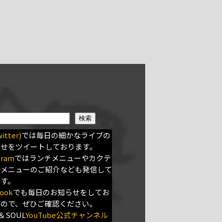
検索
itter)
では毎日の細かなライブの
らせをツイートしております。
gram
ではランチメニューやカクテ
新メニューのご紹介なども発信して
ます。
ook
でも毎日のお知らせをしてお
すので、ぜひご確認ください。
＆SOUL
YouTube公式チャンネル