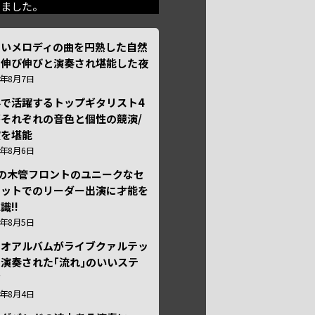
きました。
しいメロディの曲を円熟した自然
で伸び伸びと演奏され堪能した夜
6年8月7日
外で活躍するトップギタリスト4
それぞれの音色と個性の競演/
演を堪能
6年8月6日
本の木管フロントのユニークなセ
テットでのリーダー出演に才能を
識!!
6年8月5日
ュオアルバムがライブクァルテッ
演奏された｢流れ｣のいいステ
ジ
6年8月4日