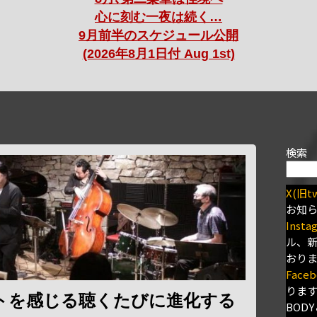
心に刻む一夜は続く…
9月前半のスケジュール公開
(2026年8月1日付 Aug 1st)
検索
X(旧tw
お知
Insta
ル、
おり
Faceb
りま
トを感じる聴くたびに進化する
BODY