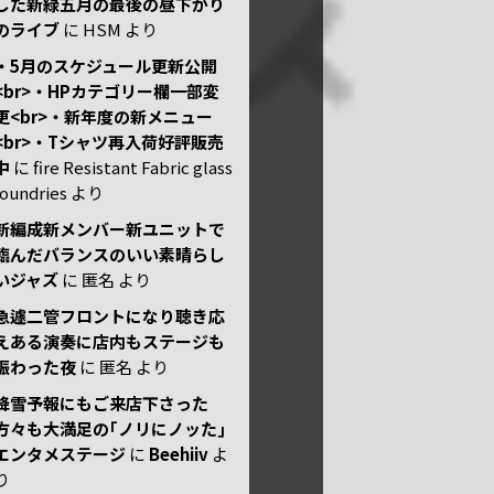
した新緑五月の最後の昼下がり
のライブ
に
HSM
より
・5月のスケジュール更新公開
<br>・HPカテゴリー欄一部変
更<br>・新年度の新メニュー
<br>・Tシャツ再入荷好評販売
中
に
fire Resistant Fabric glass
foundries
より
新編成新メンバー新ユニットで
臨んだバランスのいい素晴らし
いジャズ
に
匿名
より
急遽二管フロントになり聴き応
えある演奏に店内もステージも
賑わった夜
に
匿名
より
降雪予報にもご来店下さった
方々も大満足の｢ノリにノッた｣
エンタメステージ
に
Beehiiv
よ
り