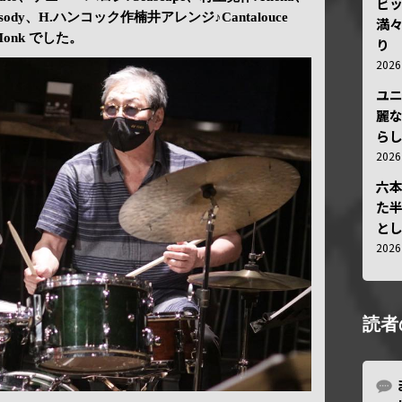
ビ
psody、H.ハンコック作楠井アレンジ♪Cantalouce
満
Monk でした。
り
202
ユ
麗
ら
202
六
た
と
202
読者