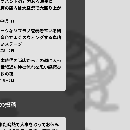
ッグバンドの迫力ある演奏に
々席の店内は大盛況で大盛り上が
6年8月3日
ニークなソプラノ管奏者率いる綺
な音色でよくスウィングする素晴
しいステージ
6年8月2日
本木時代の当店からこの道に入っ
半世紀近い時の流れを思い感慨ひ
しおの夜
6年8月1日
の投稿
また発熱で大事を取ってお休み