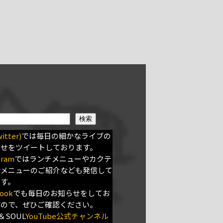
検索
itter)
では毎日の細かなライブの
らせをツイートしております。
gram
ではランチメニューやカクテ
新メニューのご紹介なども発信して
ます。
ook
でも毎日のお知らせをしてお
すので、ぜひご確認ください。
＆SOUL
YouTube公式チャンネル