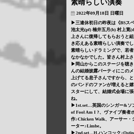
素晴らしい演奏
2022年09月18日 日曜日
▶三連休初日の昨夜は《BSスペシ
池太光(pf) 楠井五月(b) 村
上さんに復帰してもらおうと組
き応えある素晴らしい演奏でし
素晴らしいドラミングで、若者
なかなかでした。皆さん村上さ
▶岡山からこのステージを聴き
んの結婚披露パーティにこのメ
上げてる息子さんですから、と
のバンドのファンが増えると嬉
スターにして、結婚式会場に張
ね。
▶1st.set…英国のシンガー&
of Fool Am I ?、ヴァイブ奏
作♪Chicken Walk、アーサー・
ーター♪Limbe。
▶2nd.set…H.ハンコック♪Ost