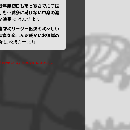
新年度初日も雨と寒さで拍子抜
けも…滅多に聴けない中身の濃
い演奏
に
ばんび
より
当店初リーダー出演の初々しい
演奏を楽しんだ暖かいお彼岸の
夜
に
松坂方士
より
Tweets by BodyandSoul_J