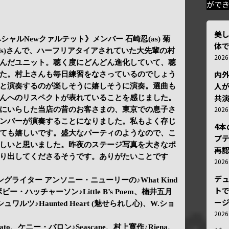
がで
美
ャルNewクァルテット》メンバー 石崎忍(as) 菊
体
上寛(ds)さんで、ハーフリアタイアされていた大先輩の村
202
んだユニット。聴く度にどんどん進化していて、聴
内
た。村上さんも毎日練習をなさっているのでしょう
人が
と演奏するのが楽しそうに嬉しそうに演奏。選曲も
共
んへのリスペクトが表れていることを感じました。
202
にいらした当店の昔のお客さまの、東京での息子さ
ンバーが演奏することになりました。私もよく存じ
4
ても嬉しいです。盛大なパーティのようなので、こ
プ
しいと思いました。昨夜のステージ写真を大きなポ
再認
り出してくださるそうです。ありがたいことです
202
デ
ソングライター アンソニー・ニューリーの♪What Kind
トで
者ボビー・ハッチャーソン♪Little B’s Poem、楠井五月
ー
シュワルツ♪Haunted Heart (魅せられし心)、W.ショ
202
inato、ケニー・バロン♪Seascape、村上寛作♪Riena、