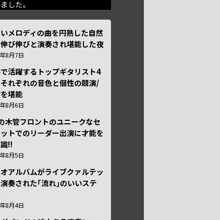
きました。
しいメロディの曲を円熟した自然
で伸び伸びと演奏され堪能した夜
6年8月7日
外で活躍するトップギタリスト4
それぞれの音色と個性の競演/
演を堪能
6年8月6日
本の木管フロントのユニークなセ
テットでのリーダー出演に才能を
識!!
6年8月5日
ュオアルバムがライブクァルテッ
演奏された｢流れ｣のいいステ
ジ
6年8月4日