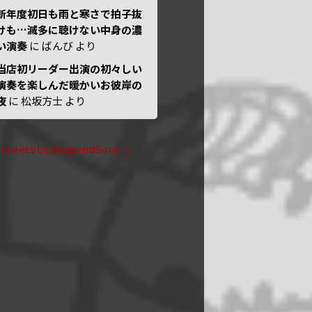
新年度初日も雨と寒さで拍子抜
けも…滅多に聴けない中身の濃
い演奏
に
ばんび
より
当店初リーダー出演の初々しい
演奏を楽しんだ暖かいお彼岸の
夜
に
松坂方士
より
Tweets by BodyandSoul_J