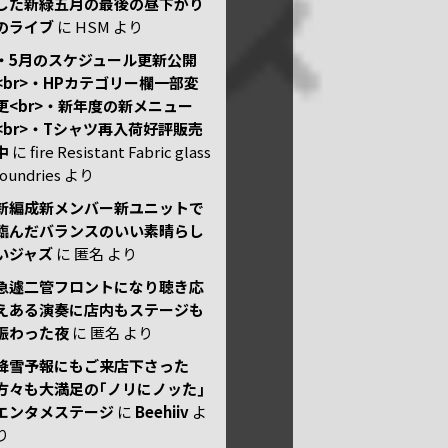
した新緑五月の最後の昼下がり
のライブ
に
HSM
より
・5月のスケジュール更新公開
<br>・HPカテゴリー欄一部変
更<br>・新年度の新メニュー
<br>・Tシャツ再入荷好評販売
中
に
fire Resistant Fabric glass
foundries
より
新編成新メンバー新ユニットで
臨んだバランスのいい素晴らし
いジャズ
に
匿名
より
急遽二管フロントになり聴き応
えある演奏に店内もステージも
賑わった夜
に
匿名
より
降雪予報にもご来店下さった
方々も大満足の｢ノリにノッた｣
エンタメステージ
に
Beehiiv
よ
り