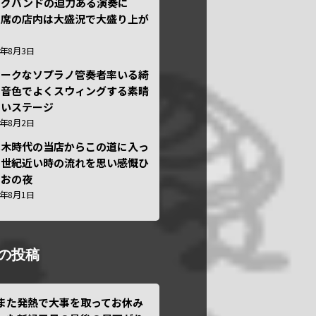
ッグバンドの迫力ある演奏に
々席の店内は大盛況で大盛り上が
6年8月3日
ニークなソプラノ管奏者率いる綺
な音色でよくスウィングする素晴
しいステージ
6年8月2日
本木時代の当店からこの道に入っ
半世紀近い時の流れを思い感慨ひ
しおの夜
6年8月1日
の投稿
また発熱で大事を取ってお休み