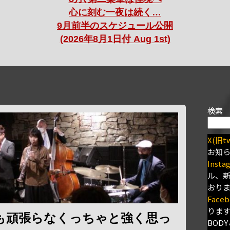
心に刻む一夜は続く…
9月前半のスケジュール公開
(2026年8月1日付 Aug 1st)
検索
X(旧tw
お知
Insta
ル、
おり
Faceb
りま
も頑張らなくっちゃと強く思っ
BODY