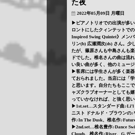
た夜
2022年05月09日 月曜日
▶ピアノトリオでの出演が多い
ロントにしたクィンテットでの
Inspired Swing Quintet
リン(b) 広瀬潤次(ds) さ
たが、篠原さんも中島さんも楽
ドでした。椎名さんの曲は流れ
い良い曲が多く、他のミュージ
▶客席には学生さんが多く楽器
ておられました。当店には「学
と思います。自分たちもここで
ャズクラブオーナーとしても嬉
っていかなければ、と強く思い
▶1st.set…スタンダード曲♪Li’l Li
ニスト ドナルド・ブラウンの♪Waltz
作♪In The Dusk、椎名作♪Futur
▶2nd.set…椎名豊作♪Dance Swi
Clouds、椎名作♪River、G.ガー