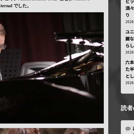
ビ
rnal でした。
満
り
202
ユ
麗
ら
202
六
た
と
202
読者