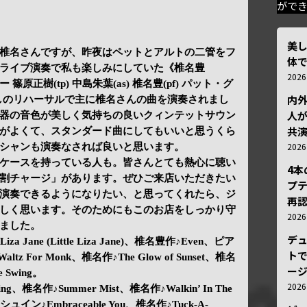
がで
美
椎名さんですが、昨夜はペットとアルトの二管をフ
体
ライブ演奏で私も楽しみにしていた《椎名豊
202
》メンバー 篠原正樹(tp) 中島朱葉(as) 椎名豊(pf) パット・グ
内
ん。少しのリハーサルで主に椎名さんの曲を演奏されまし
人が
器の音色が美しく気持ちの良いクィンテットサウン
共
がよくて、スタンダード曲にしてもいいと思うくら
202
シャンも演奏なされば良いと思います。
ケースを持っている人も。皆さんとても熱心に聴い
4
割チャージ」があります。ぜひご来店いただきたい
プ
演奏できるようになりたい、と思ってくれたら、ジ
再認
しく思います。そのためにもこのお店をしっかり守
202
ました。
デ
za Jane (Little Liza Jane)、椎名豊作♪Even、ピア
トで
 For Monk、椎名作♪The Glow of Sunset、椎名
ー
e Swing。
202
ng、椎名作♪Summer Mist、椎名作♪Walkin’ In The
シュイン♪Embraceable You、椎名作♪Tuck-A-