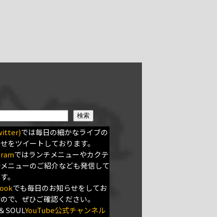
検索
itter)
では毎日の細かなライブの
らせをツイートしております。
gram
ではランチメニューやカクテ
新メニューのご紹介なども発信して
ます。
ook
でも毎日のお知らせをしてお
すので、ぜひご確認ください。
＆SOUL
YouTube公式チャンネル