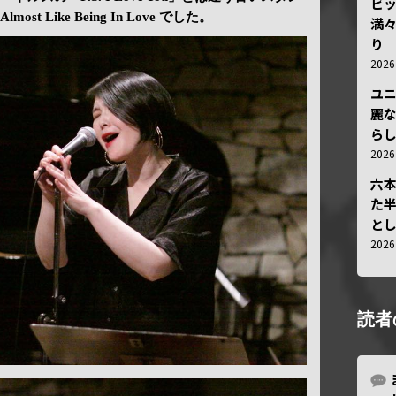
ビ
 Like Being In Love でした。
満
り
202
ユ
麗
ら
202
六
た
と
202
読者