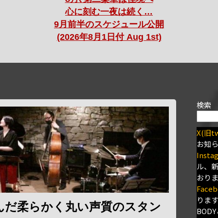
心に刻む一夜は続く…
9月前半のスケジュール公開
(2026年8月1日付 Aug 1st)
検索
X(旧tw
お知
Insta
ル、
おり
Faceb
りま
んだ柔らかく丸い声質のスタン
BODY