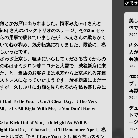
がで
美
とかお店に出られました。情家みえ(vo) さんと
体
野俊輔(ds) さんのバックトリオのステージ、その2ndセッ
202
らの用事で疲れていましたが、みえさんの柔らかく
内
いて心が和み、気分転換になりました。最後に、私
人が
しかったです。
共
ざわざ上京し、聴きにいらしてくださる古くからの
202
の冬はオミクロン株コロナと大雪で、渋谷新店に来
た、と。当店のお客さまは地方から上京される常連
4
ストレスになっていたようです。渋谷新店にまだ一
プ
すが、久しぶりにお顔を見られるのを私も楽しみに
再認
202
It Had To Be You、♪On A Clesr Day、♪The Very
デ
All、♪Its All Right With Me、♪You Don’t Know
トで
ー
t a Kick Out of You、♪It Might As Well Be
202
 Light Can Do、♪Charade、♪I’ll Remember April、私
u…ビートルズの「P.S. I Love You」とは違う古いスタン