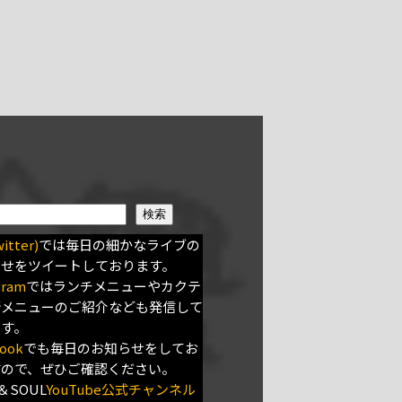
検索
itter)
では毎日の細かなライブの
らせをツイートしております。
gram
ではランチメニューやカクテ
新メニューのご紹介なども発信して
ます。
ook
でも毎日のお知らせをしてお
すので、ぜひご確認ください。
＆SOUL
YouTube公式チャンネル