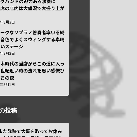
ッグバンドの迫力ある演奏に
々席の店内は大盛況で大盛り上が
6年8月3日
ニークなソプラノ管奏者率いる綺
な音色でよくスウィングする素晴
しいステージ
6年8月2日
本木時代の当店からこの道に入っ
半世紀近い時の流れを思い感慨ひ
しおの夜
6年8月1日
の投稿
また発熱で大事を取ってお休み