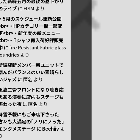
した新緑五月の最後の昼下がり
のライブ
に
HSM
より
・5月のスケジュール更新公開
<br>・HPカテゴリー欄一部変
更<br>・新年度の新メニュー
<br>・Tシャツ再入荷好評販売
中
に
fire Resistant Fabric glass
foundries
より
新編成新メンバー新ユニットで
臨んだバランスのいい素晴らし
いジャズ
に
匿名
より
急遽二管フロントになり聴き応
えある演奏に店内もステージも
賑わった夜
に
匿名
より
降雪予報にもご来店下さった
方々も大満足の｢ノリにノッた｣
エンタメステージ
に
Beehiiv
よ
り