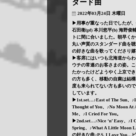
ダード曲
2022年03月24日 木曜日
▶用事が重なった日でしたが、何
石田衛(pf) 本川悠平(b) 海
トに間に合いました。朝早くか
丸い声質のスタンダード曲を聴
の好きな曲を歌ってくださり嬉
▶客席にはいつも北海道からわ
ウチの常連のお客さまの姿。こ
たかったけどようやく上京でき
の方も多く、移動の自粛は結構
度も来られてない方も多いので
しています。
▶1st.set…♪East of The Sun、♪
Thought of You、♪No Moon At 
Me、♪I Cried For You。
▶2nd.set…♪Nice ‘n’ Easy、♪I Ge
Spring、♪What A Little Moon
の好きな曲♪P.S. I Love Yo