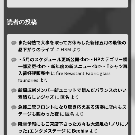
読者の投稿
また発熱で大事を取ってお休みした新緑五月の最後の
昼下がりのライブ
に
HSM
より
・5月のスケジュール更新公開<br>・HPカテゴリー欄
一部変更<br>・新年度の新メニュー<br>・Tシャツ再
入荷好評販売中
に
fire Resistant Fabric glass
foundries
より
新編成新メンバー新ユニットで臨んだバランスのいい
素晴らしいジャズ
に
匿名
より
急遽二管フロントになり聴き応えある演奏に店内もス
テージも賑わった夜
に
匿名
より
降雪予報にもご来店下さった方々も大満足の｢ノリにノ
ッた｣エンタメステージ
に
Beehiiv
より