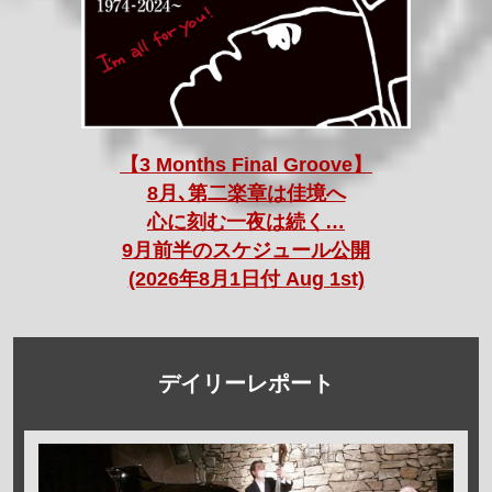
【3 Months Final Groove】
8月､第二楽章は佳境へ
心に刻む一夜は続く…
9月前半のスケジュール公開
(2026年8月1日付 Aug 1st)
デイリーレポート