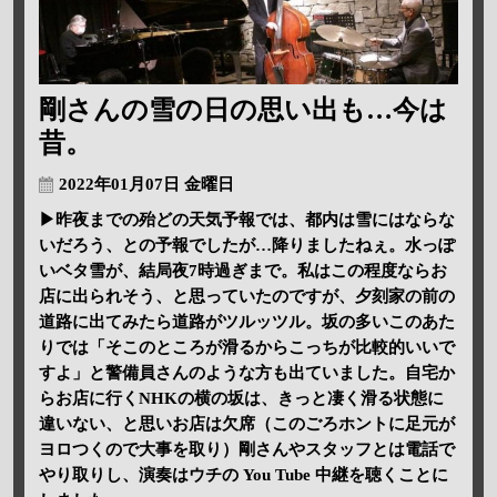
剛さんの雪の日の思い出も…今は
昔。
2022年01月07日 金曜日
▶昨夜までの殆どの天気予報では、都内は雪にはならな
いだろう、との予報でしたが…降りましたねぇ。水っぽ
いベタ雪が、結局夜7時過ぎまで。私はこの程度ならお
店に出られそう、と思っていたのですが、夕刻家の前の
道路に出てみたら道路がツルッツル。坂の多いこのあた
りでは「そこのところが滑るからこっちが比較的いいで
すよ」と警備員さんのような方も出ていました。自宅か
らお店に行くNHKの横の坂は、きっと凄く滑る状態に
違いない、と思いお店は欠席（このごろホントに足元が
ヨロつくので大事を取り）剛さんやスタッフとは電話で
やり取りし、演奏はウチの You Tube 中継を聴くことに