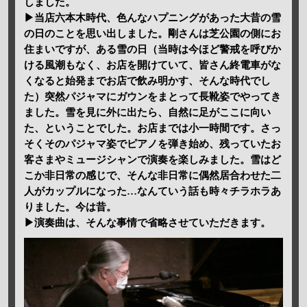
しました。
▶当店六本木時代、色んなハプニングがあった大昔の雪
の日のことを思い出しました。剛さんは芝公園の側にお
住まいですが、ある雪の日（当時は今ほど警戒を呼びか
ける風潮もなく、お店を開けていて、皆さん終電車がな
くなると始発までお店で飲み明かす、そんな時代でし
た）突然パジャマにガウンをまとって長靴姿でやってき
ました。雪を見に外に出たら、自然に足がここに向い
た、ということでした。お店までは小一時間です。さっ
そくそのパジャマ姿でピアノを弾き始め、残っていたお
客さまやミュージシャンで演奏を楽しみました。雪はど
こか非日常の感じで、そんな非日常に偶然居合わせた二
人がカップルになった…なんていう話も時々チラホラあ
りました。今は昔。
▶演奏曲は、そんな事情で省略させていただきます。