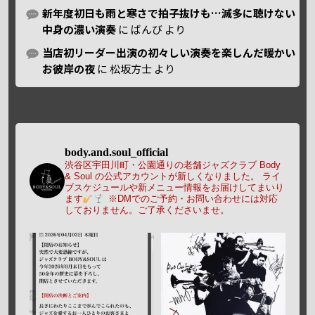
新年度初日も雨と寒さで拍子抜けも…滅多に聴けない
中身の濃い演奏
に
ばんび
より
当店初リーダー出演の初々しい演奏を楽しんだ暖かい
お彼岸の夜
に
松坂方士
より
body.and.soul_official
渋谷区宇田川町・公園通りの老舗ジャズクラブ Body
& Soul の公式アカウントが新しくなりました。
ライ
ブスケジュールや新メニュー情報をお届けしてまいり
ます
※DMでのご予約・お問い合わせには対応
しておりません。ご了承くださいませ。