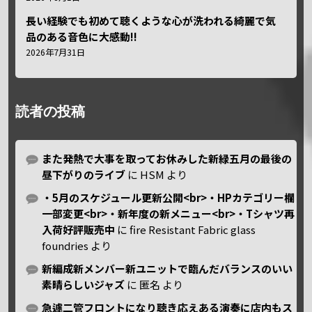
長い経験でも初めて聴くような心が洗われる綺麗で気
品のある音色に大感動!!
2026年7月31日
読者の投稿
また発熱で大事を取ってお休みした新緑五月の最後の
昼下がりのライブ
に
HSM
より
・5月のスケジュール更新公開<br>・HPカテゴリー欄
一部変更<br>・新年度の新メニュー<br>・Tシャツ再
入荷好評販売中
に
fire Resistant Fabric glass
foundries
より
新編成新メンバー新ユニットで臨んだバランスのいい
素晴らしいジャズ
に
匿名
より
急遽二管フロントになり聴き応えある演奏に店内もス