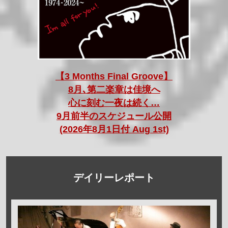
【3 Months Final Groove】
8月､第二楽章は佳境へ
心に刻む一夜は続く…
9月前半のスケジュール公開
(2026年8月1日付 Aug 1st)
デイリーレポート