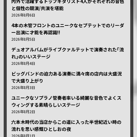
内外で活躍するトップギタリスト4人がそれぞれの音色
と個性の競演/共演を堪能
2026年8月6日
4本の木管フロントのユニークなセプテットでのリーダ
ー出演に才能を再認識!!
2026年8月5日
デュオアルバムがライブクァルテットで演奏された｢流
れ｣のいいステージ
2026年8月4日
ビッグバンドの迫力ある演奏に満々席の店内は大盛況
で大盛り上がり
2026年8月3日
ユニークなソプラノ管奏者率いる綺麗な音色でよくス
ウィングする素晴らしいステージ
2026年8月2日
六本木時代の当店からこの道に入った半世紀近い時の
流れを思い感慨ひとしおの夜
2026年8月1日