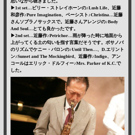
思いながら聴きました。
▶1st set…ビリー・ストレイホーンの♪Lush Life、近藤
和彦作♪Pure Imagination、ベーシスト♪Christina…近藤
さんソプラノサックスで。近藤さんアレンジの♪Body
And Soul…とても良かったです。
▶2nd set…近藤作♪Petrichor…雨が降った時に地面から
上がってくる土の匂いを指す言葉だそうです。ボサノバ
のリズムでケニー・バロンの♪Until Then…、D.エリント
ン♪Sunset and The Mockingbird、近藤作♪Indigo、アン
コールはエリック・ドルフィー♪Mrs. Parker of K.C.で
した。