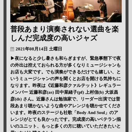
普段あまり演奏されない選曲を楽
しんだ完成度の高いジャズ
2021年08月14日 土曜日
▶夜になると少し暑さも和らぎますが、緊急事態下で夜
の外出は控えておられる方が多くなりミュージシャンも
お店も大変です。でも演奏ができるだけでも嬉しい、と
いうミュージシャンの声を聞くとお店を開ける気持ちに
なります。昨夜は《近藤和彦クァルテット》レギュラー
メンバー 近藤和彦(as) 田中菜緒子(pf) 上村信(b) 大坂昌
彦(ds) さん。近藤さんは勉強家で、リーダー出演では普
段あまり聴かないような曲やアレンジを聴かせてくださ
います。昨夜のステージも社歌「Body And Soul」のア
レンジがとても良かったです。完成度の高いベテラン揃
いのユニット、もっと多くの方に聴いていただきたいと