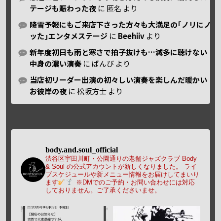
テージも賑わった夜
に
匿名
より
降雪予報にもご来店下さった方々も大満足の｢ノリにノ
ッた｣エンタメステージ
に
Beehiiv
より
新年度初日も雨と寒さで拍子抜けも…滅多に聴けない
中身の濃い演奏
に
ばんび
より
当店初リーダー出演の初々しい演奏を楽しんだ暖かい
お彼岸の夜
に
松坂方士
より
body.and.soul_official
渋谷区宇田川町・公園通りの老舗ジャズクラブ Body
& Soul の公式アカウントが新しくなりました。
ライ
ブスケジュールや新メニュー情報をお届けしてまいり
ます
※DMでのご予約・お問い合わせには対応
しておりません。ご了承くださいませ。