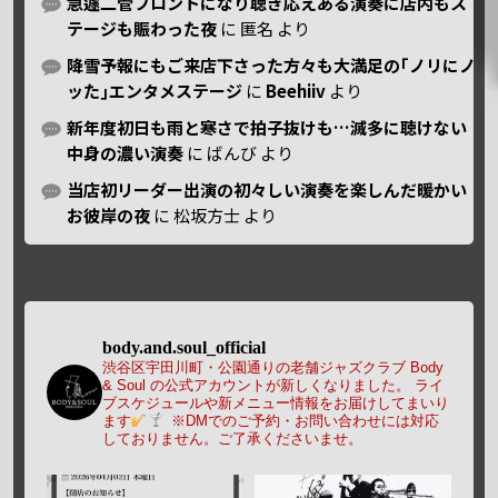
急遽二管フロントになり聴き応えある演奏に店内もス
テージも賑わった夜
に
匿名
より
降雪予報にもご来店下さった方々も大満足の｢ノリにノ
ッた｣エンタメステージ
に
Beehiiv
より
新年度初日も雨と寒さで拍子抜けも…滅多に聴けない
中身の濃い演奏
に
ばんび
より
当店初リーダー出演の初々しい演奏を楽しんだ暖かい
お彼岸の夜
に
松坂方士
より
body.and.soul_official
渋谷区宇田川町・公園通りの老舗ジャズクラブ Body
& Soul の公式アカウントが新しくなりました。
ライ
ブスケジュールや新メニュー情報をお届けしてまいり
ます
※DMでのご予約・お問い合わせには対応
しておりません。ご了承くださいませ。