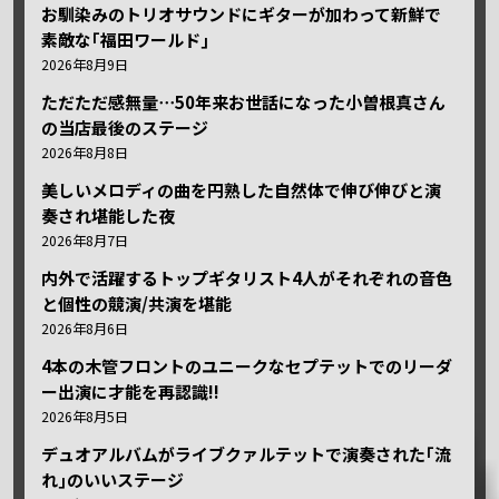
お馴染みのトリオサウンドにギターが加わって新鮮で
素敵な｢福田ワールド｣
2026年8月9日
ただただ感無量⋯50年来お世話になった小曽根真さん
の当店最後のステージ
2026年8月8日
美しいメロディの曲を円熟した自然体で伸び伸びと演
奏され堪能した夜
2026年8月7日
内外で活躍するトップギタリスト4人がそれぞれの音色
と個性の競演/共演を堪能
2026年8月6日
4本の木管フロントのユニークなセプテットでのリーダ
ー出演に才能を再認識!!
2026年8月5日
デュオアルバムがライブクァルテットで演奏された｢流
れ｣のいいステージ