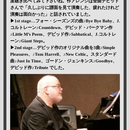
度聴き比べてみて下さいね。作アレンジは全曲デビット
さんで「久しぶりに譜面を見て演奏した、疲れたけれど
演奏は面白かった」と話されていました。
▶1st stage…フォー・シーズンズの曲♪Bye Bye Baby、J.
コルトレーン♪Countdown、デビッド・バークマン作
♪Little M’s Poem、デビッド作♪Sabbatical、J.コルトレ
ーン♪Giant Steps。
▶2nd stage…デビッド作のオリジナル曲を3曲♪Simple
Pleasures、♪Tom Harrell、♪New Celtic。スタンダード
曲♪Just In Time、ゴードン・ジェンキンス♪Goodbye、
デビッド作♪Tribute でした。