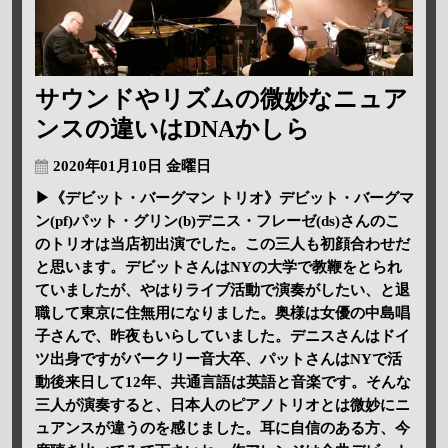
サウンドやリズムの微妙なニュア
ンスの違いはDNAかしら
2020年01月10日 金曜日
▶《デビット・バーグマン トリオ》デビット・バーグマ
ン(pf)パット・グリン(b)デニス・フレーゼ(ds)さんのこ
のトリオは当店初出演でした。この三人も初顔合わせだ
と思います。デビットさんはNYの大学で教鞭をとられ
ていましたが、やはりライブ活動で演奏がしたい、と退
職して東京に住無用になりました。奥様は女優の中島唱
子さんで、昨夜もいらしていました。デニスさんはドイ
ツ出身ですがバークリー音大卒、パットさんはNYで活
動後来日して12年、共通言語は英語と音楽です。そんな
三人が演奏すると、日本人のピアノトリオとは微妙にニ
ュアンスが違うのを感じました。耳に自信のある方、今