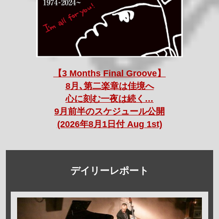
【3 Months Final Groove】
8月､第二楽章は佳境へ
心に刻む一夜は続く…
9月前半のスケジュール公開
(2026年8月1日付 Aug 1st)
デイリーレポート