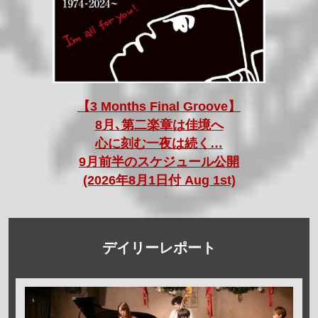
【3 Months Final Groove】
8月､第二楽章は佳境へ
心に刻む一夜は続く…
9月前半のスケジュール公開
(2026年8月1日付 Aug 1st)
デイリーレポート