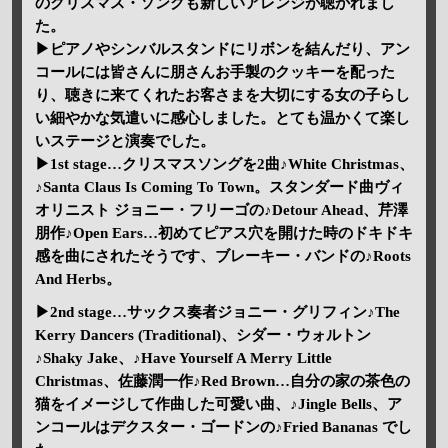
のクリスマス・ソングも新しいアレンジが聴かれまし
た。
▶ピアノやシンバルスタンドにリボンを結んだり、アン
コールには皆さんに朋さんお手製のクッキーを配った
り、聴きに来てくれたお客さまを大切にする女の子らし
い細やかな気遣いに感心しました。とても温かくて楽し
いステージと演奏でした。
▶1st stage…クリスマスソングを2曲♪White Christmas、
♪Santa Claus Is Coming To Town。スタンダード曲ヴィ
オリニスト ジョニー・フリーゴの♪Detour Ahead、芹澤
朋作♪Open Ears…初めてピアス穴を開けた時のドキドキ
感を曲にされたそうです、ブレーキー・バンドの♪Roots
And Herbs。
▶2nd stage…サックス奏者ジョニー・グリフィン♪The
Kerry Dancers (Traditional)、シダー・ウォルトン
♪Shaky Jake、♪Have Yourself A Merry Little
Christmas、佐藤潤一作♪Red Brown…自分の家の茶色の
猫をイメージして作曲した可愛い曲、♪Jingle Bells、ア
ンコールはデクスター・ゴードンの♪Fried Bananas でし