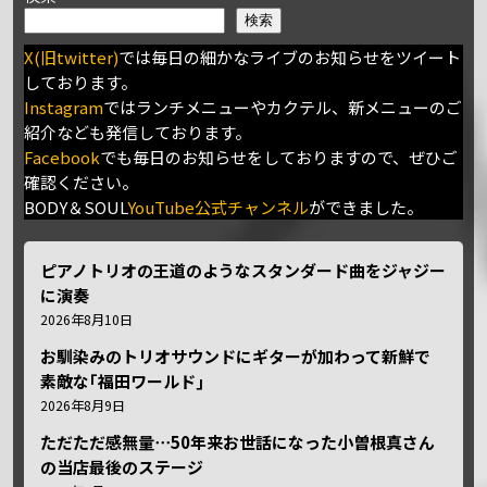
検索
X(旧twitter)
では毎日の細かなライブのお知らせをツイート
しております。
Instagram
ではランチメニューやカクテル、新メニューのご
紹介なども発信しております。
Facebook
でも毎日のお知らせをしておりますので、ぜひご
確認ください。
BODY＆SOUL
YouTube公式チャンネル
ができました。
ピアノトリオの王道のようなスタンダード曲をジャジー
に演奏
2026年8月10日
お馴染みのトリオサウンドにギターが加わって新鮮で
素敵な｢福田ワールド｣
2026年8月9日
ただただ感無量⋯50年来お世話になった小曽根真さん
の当店最後のステージ