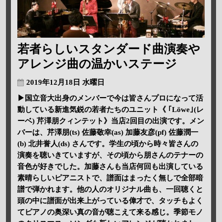
若者らしいスタンダード曲演奏や
アレンジ曲の温かいステージ
2019年12月18日 水曜日
▶国立音大出身のメンバーで今は皆さんプロになって活
動している新進気鋭の若者たちのユニット《 ｢Löwe｣(レ
ーベ) 芹澤朋クィンテット》当店2回目の出演です。メン
バーは、芹澤朋(ts) 佐藤敬幸(as) 加藤友彦(pf) 佐藤潤一
(b) 北井誉人(ds) さんです。学生の頃から時々皆さんの
演奏を聴いきていますが、その頃から朋さんのテナーの
音色が好きでした。加藤さんも当店何回も出演している
素晴らしいピアニストで、譜面はまったく無しで全部暗
譜で弾かれます。他の人のオリジナル曲も、一回聴くと
頭の中に譜面が出来上がっている偉才で、タッチもよく
てピアノの奥深い真の音が聴こえて来る感じ。季節モノ