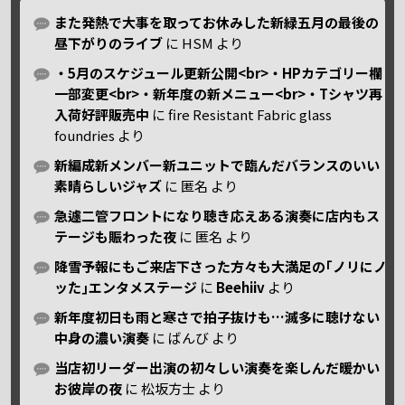
また発熱で大事を取ってお休みした新緑五月の最後の
昼下がりのライブ
に
HSM
より
・5月のスケジュール更新公開<br>・HPカテゴリー欄
一部変更<br>・新年度の新メニュー<br>・Tシャツ再
入荷好評販売中
に
fire Resistant Fabric glass
foundries
より
新編成新メンバー新ユニットで臨んだバランスのいい
素晴らしいジャズ
に
匿名
より
急遽二管フロントになり聴き応えある演奏に店内もス
テージも賑わった夜
に
匿名
より
降雪予報にもご来店下さった方々も大満足の｢ノリにノ
ッた｣エンタメステージ
に
Beehiiv
より
新年度初日も雨と寒さで拍子抜けも…滅多に聴けない
中身の濃い演奏
に
ばんび
より
当店初リーダー出演の初々しい演奏を楽しんだ暖かい
お彼岸の夜
に
松坂方士
より